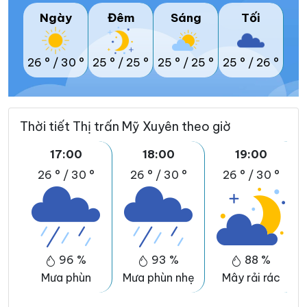
Ngày
Đêm
Sáng
Tối
26 °
/
30 °
25 °
/
25 °
25 °
/
25 °
25 °
/
26 °
Thời tiết Thị trấn Mỹ Xuyên theo giờ
17:00
18:00
19:00
26 °
/
30 °
26 °
/
30 °
26 °
/
30 °
96 %
93 %
88 %
Mưa phùn
Mưa phùn nhẹ
Mây rải rác