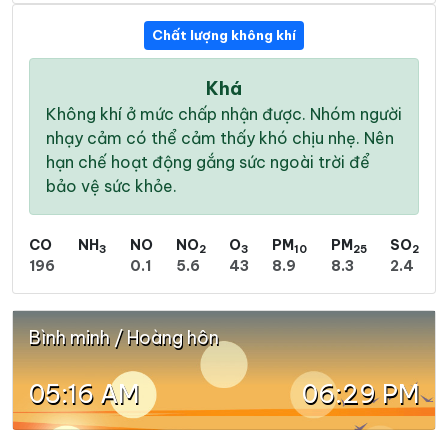
Chất lượng không khí
Khá
Không khí ở mức chấp nhận được. Nhóm người
nhạy cảm có thể cảm thấy khó chịu nhẹ. Nên
hạn chế hoạt động gắng sức ngoài trời để
bảo vệ sức khỏe.
CO
NH
NO
NO
O
PM
PM
SO
3
2
3
10
25
2
196
0.1
5.6
43
8.9
8.3
2.4
Bình minh / Hoàng hôn
05:16 AM
06:29 PM