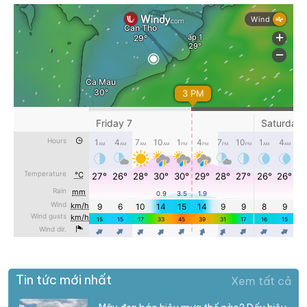
Tin tức mới nhất
Xem tất cả