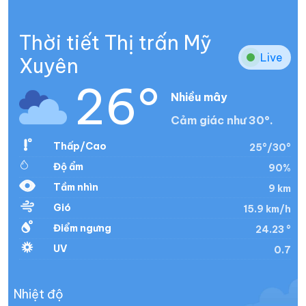
Thời tiết Thị trấn Mỹ
Live
Xuyên
26°
Nhiều mây
Cảm giác như 30°.
Thấp/Cao
25°/30°
Độ ẩm
90%
Tầm nhìn
9 km
Gió
15.9 km/h
Điểm ngưng
24.23 °
UV
0.7
Nhiệt độ