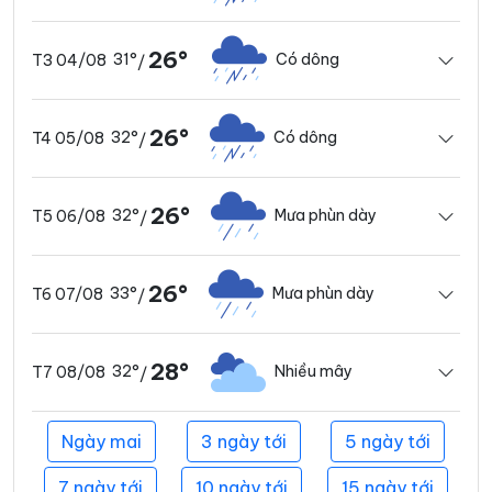
26°
31°
Có dông
T3 04/08
/
26°
32°
Có dông
T4 05/08
/
26°
32°
Mưa phùn dày
T5 06/08
/
26°
33°
Mưa phùn dày
T6 07/08
/
28°
32°
Nhiều mây
T7 08/08
/
Ngày mai
3 ngày tới
5 ngày tới
7 ngày tới
10 ngày tới
15 ngày tới