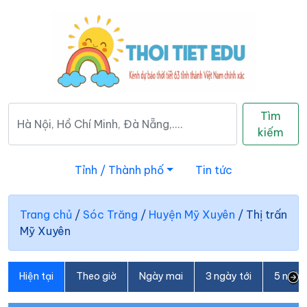
Tìm
kiếm
Tỉnh / Thành phố
Tin tức
Trang chủ
/
Sóc Trăng
/
Huyện Mỹ Xuyên
/
Thị trấn
Mỹ Xuyên
Hiện tại
Theo giờ
Ngày mai
3 ngày tới
5 ngày 