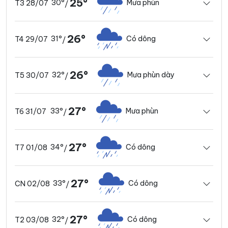
25°
30°
Mưa phùn
T3 28/07
/
26°
31°
Có dông
T4 29/07
/
26°
32°
Mưa phùn dày
T5 30/07
/
27°
33°
Mưa phùn
T6 31/07
/
27°
34°
Có dông
T7 01/08
/
27°
33°
Có dông
CN 02/08
/
27°
32°
Có dông
T2 03/08
/