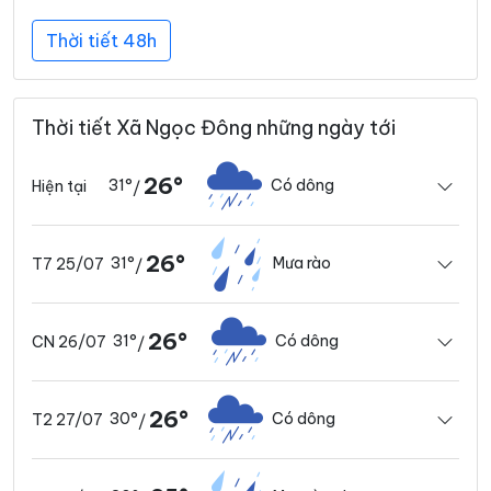
Thời tiết 48h
Thời tiết Xã Ngọc Đông những ngày tới
26°
31°
Có dông
Hiện tại
/
26°
31°
Mưa rào
T7 25/07
/
26°
31°
Có dông
CN 26/07
/
26°
30°
Có dông
T2 27/07
/