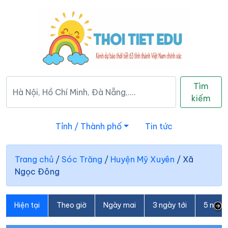
Tìm
kiếm
Tỉnh / Thành phố
Tin tức
Trang chủ
/
Sóc Trăng
/
Huyện Mỹ Xuyên
/
Xã
Ngọc Đông
Hiện tại
Theo giờ
Ngày mai
3 ngày tới
5 ngày 