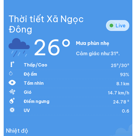
Thời tiết Xã Ngọc
Live
Đông
26°
Mưa phùn nhẹ
Cảm giác như 31°.
Thấp/Cao
25°/30°
Độ ẩm
93%
Tầm nhìn
8.1 km
Gió
14.7 km/h
Điểm ngưng
24.78 °
UV
0.6
Nhiệt độ