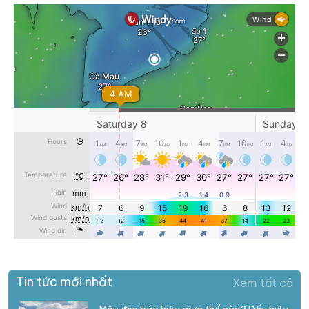
Tin tức mới nhất
Xem tất cả