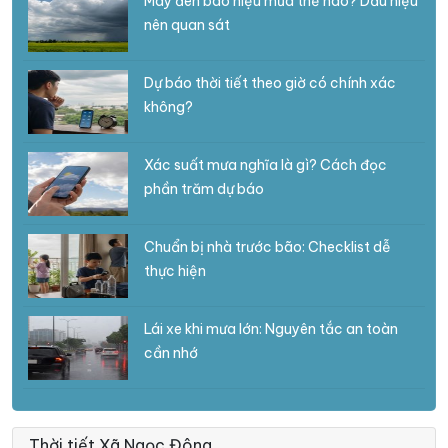
Mây đen báo hiệu mưa thế nào? Dấu hiệu
nên quan sát
Dự báo thời tiết theo giờ có chính xác
không?
Xác suất mưa nghĩa là gì? Cách đọc
phần trăm dự báo
Chuẩn bị nhà trước bão: Checklist dễ
thực hiện
Lái xe khi mưa lớn: Nguyên tắc an toàn
cần nhớ
Thời tiết Xã Ngọc Đông