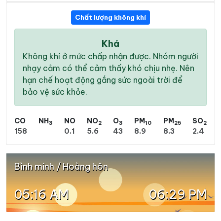
Chất lượng không khí
Khá
Không khí ở mức chấp nhận được. Nhóm người
nhạy cảm có thể cảm thấy khó chịu nhẹ. Nên
hạn chế hoạt động gắng sức ngoài trời để
bảo vệ sức khỏe.
CO
NH
NO
NO
O
PM
PM
SO
3
2
3
10
25
2
158
0.1
5.6
43
8.9
8.3
2.4
Bình minh / Hoàng hôn
05:16 AM
06:29 PM