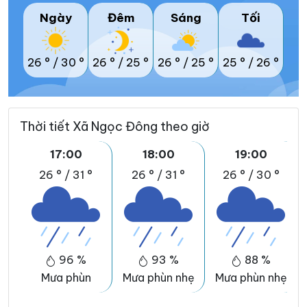
Ngày
Đêm
Sáng
Tối
26 °
/
30 °
26 °
/
25 °
26 °
/
25 °
25 °
/
26 °
Thời tiết Xã Ngọc Đông theo giờ
17:00
18:00
19:00
26 °
/
31 °
26 °
/
31 °
26 °
/
30 °
96 %
93 %
88 %
Mưa phùn
Mưa phùn nhẹ
Mưa phùn nhẹ