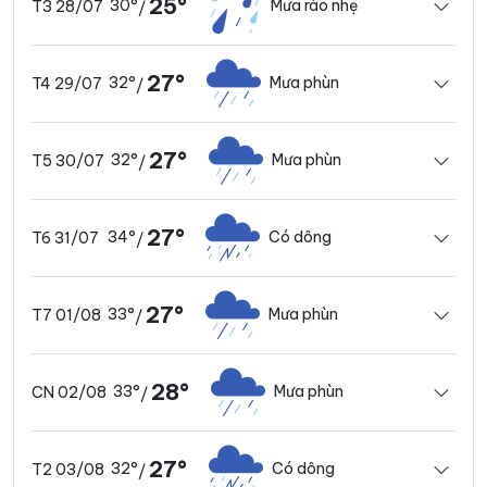
25°
30°
Mưa rào nhẹ
T3 28/07
/
27°
32°
Mưa phùn
T4 29/07
/
27°
32°
Mưa phùn
T5 30/07
/
27°
34°
Có dông
T6 31/07
/
27°
33°
Mưa phùn
T7 01/08
/
28°
33°
Mưa phùn
CN 02/08
/
27°
32°
Có dông
T2 03/08
/