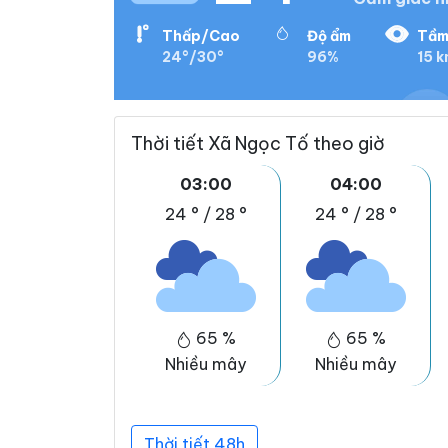
Thấp/Cao
Độ ẩm
Tầm
24°/30°
96%
15 
Thời tiết Xã Ngọc Tố theo giờ
03:00
04:00
24 °
/
28 °
24 °
/
28 °
65 %
65 %
Nhiều mây
Nhiều mây
Thời tiết 48h