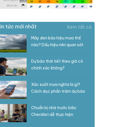
in tức mới nhất
Xem tất cả
Mây đen báo hiệu mưa thế
nào? Dấu hiệu nên quan sát
Dự báo thời tiết theo giờ có
chính xác không?
Xác suất mưa nghĩa là gì?
Cách đọc phần trăm dự báo
Chuẩn bị nhà trước bão:
Checklist dễ thực hiện