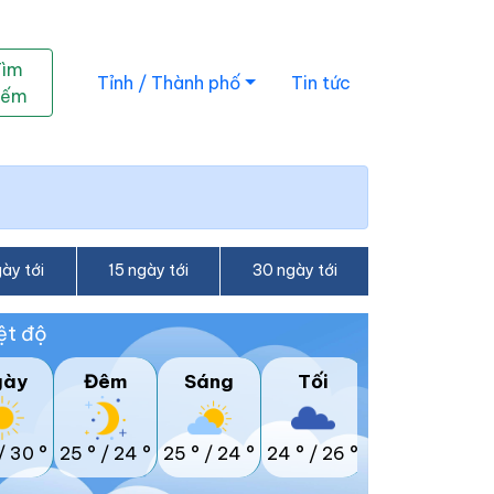
Tìm
Tỉnh / Thành phố
Tin tức
iếm
ày tới
15 ngày tới
30 ngày tới
ệt độ
gày
Đêm
Sáng
Tối
/
30 °
25 °
/
24 °
25 °
/
24 °
24 °
/
26 °