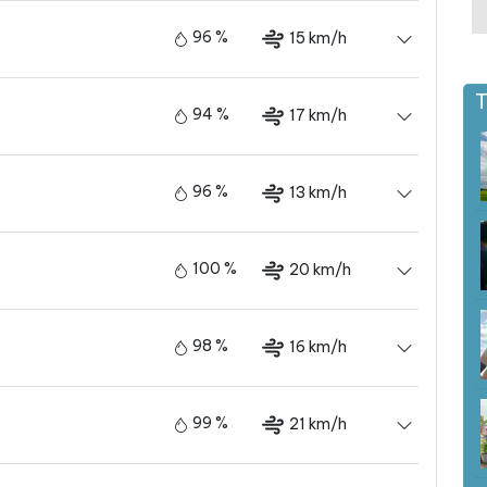
96 %
15 km/h
T
94 %
17 km/h
96 %
13 km/h
100 %
20 km/h
98 %
16 km/h
99 %
21 km/h