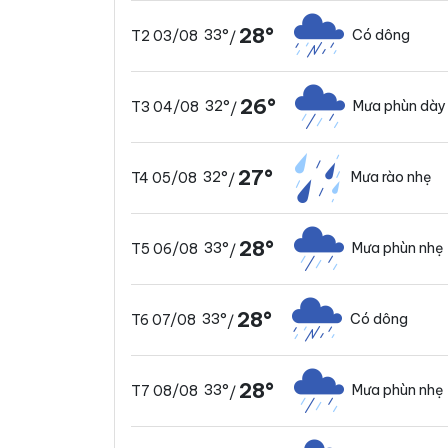
28°
33°
Có dông
T2 03/08
/
26°
32°
Mưa phùn dày
T3 04/08
/
27°
32°
Mưa rào nhẹ
T4 05/08
/
28°
33°
Mưa phùn nhẹ
T5 06/08
/
28°
33°
Có dông
T6 07/08
/
28°
33°
Mưa phùn nhẹ
T7 08/08
/