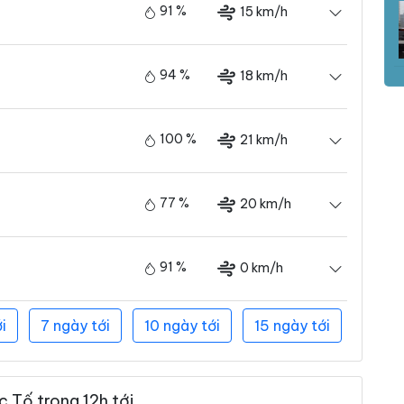
91 %
15 km/h
94 %
18 km/h
100 %
21 km/h
77 %
20 km/h
91 %
0 km/h
i
7 ngày tới
10 ngày tới
15 ngày tới
 Tố trong 12h tới