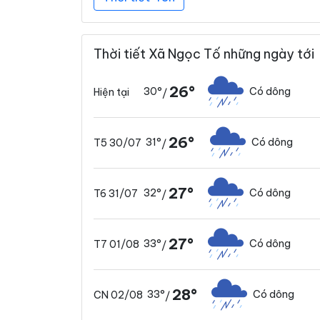
Thời tiết Xã Ngọc Tố những ngày tới
26°
30°
Có dông
Hiện tại
/
26°
31°
Có dông
T5 30/07
/
27°
32°
Có dông
T6 31/07
/
27°
33°
Có dông
T7 01/08
/
28°
33°
Có dông
CN 02/08
/