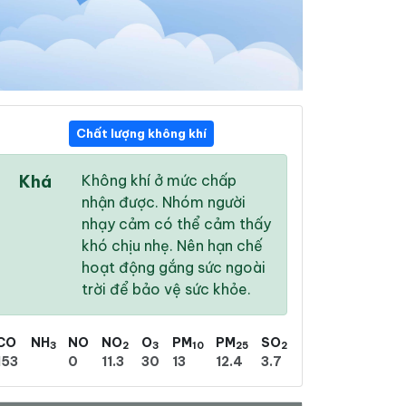
Chất lượng không khí
08:00
09:00
10:00
Khá
Không khí ở mức chấp
26 °
/
30 °
27 °
/
30 °
28 °
/
31 °
nhận được. Nhóm người
nhạy cảm có thể cảm thấy
khó chịu nhẹ. Nên hạn chế
hoạt động gắng sức ngoài
trời để bảo vệ sức khỏe.
73 %
75 %
78 %
Mưa phùn nhẹ
Mưa phùn nhẹ
Mưa phùn nhẹ
CO
NH
NO
NO
O
PM
PM
SO
3
2
3
10
25
2
153
0
11.3
30
13
12.4
3.7