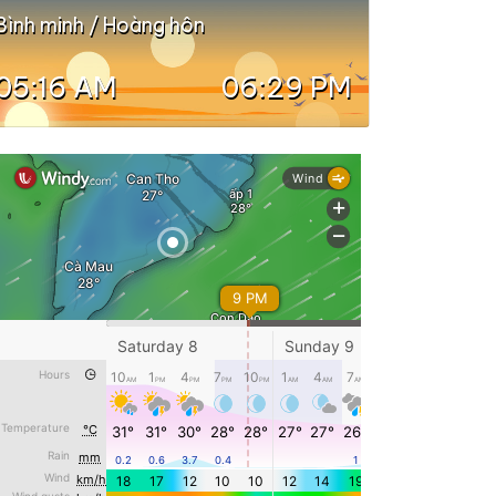
Bình minh / Hoàng hôn
05:16 AM
06:29 PM