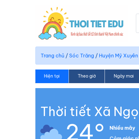
Trang chủ
/
Sóc Trăng
/
Huyện Mỹ Xuyên
Hiện tại
Theo giờ
Ngày mai
Thời tiết Xã Ng
24°
Nhiều mây
Cảm giác n