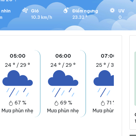
 nhìn
Gió
Điểm ngưng
UV
km
10.3 km/h
23.32 °
0
05:00
06:00
07:00
24 °
/
29 °
24 °
/
29 °
25 °
/
30 °
67 %
69 %
71 %
Mưa phùn nhẹ
Mưa phùn nhẹ
Mưa phùn nhẹ