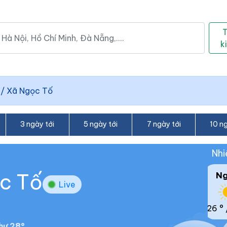
k
/
Xã Ngọc Tố
3 ngày tới
5 ngày tới
7 ngày tới
10 ng
Nhi
ọc Tố
N
Live
26 °
hư 28°.