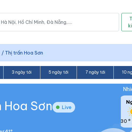
k
h
/
Thị trấn Hoa Sơn
3 ngày tới
5 ngày tới
7 ngày tới
10 ng
Nhi
ấn Hoa Sơn
N
Live
30 °
ư 41°.