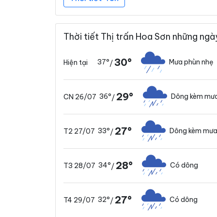
Thời tiết Thị trấn Hoa Sơn những ngà
30°
37°
Mưa phùn nhẹ
Hiện tại
/
29°
36°
Dông kèm mưa
CN 26/07
/
27°
33°
Dông kèm mưa
T2 27/07
/
28°
34°
Có dông
T3 28/07
/
27°
32°
Có dông
T4 29/07
/