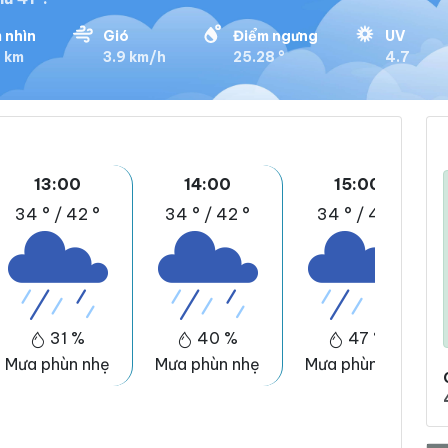
 nhìn
Gió
Điểm ngưng
UV
9 km
3.9 km/h
25.28 °
4.7
13:00
14:00
15:00
34 °
/
42 °
34 °
/
42 °
34 °
/
41 °
31 %
40 %
47 %
Mưa phùn nhẹ
Mưa phùn nhẹ
Mưa phùn nhẹ