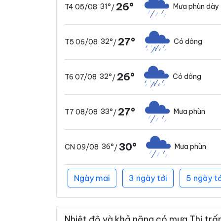
26°
31°
Mưa phùn dày
T4 05/08
/
27°
32°
Có dông
T5 06/08
/
26°
32°
Có dông
T6 07/08
/
27°
33°
Mưa phùn
T7 08/08
/
30°
36°
Mưa phùn
CN 09/08
/
Ngày mai
3 ngày tới
5 ngày tớ
Nhiệt độ và khả năng có mưa Thị trấn