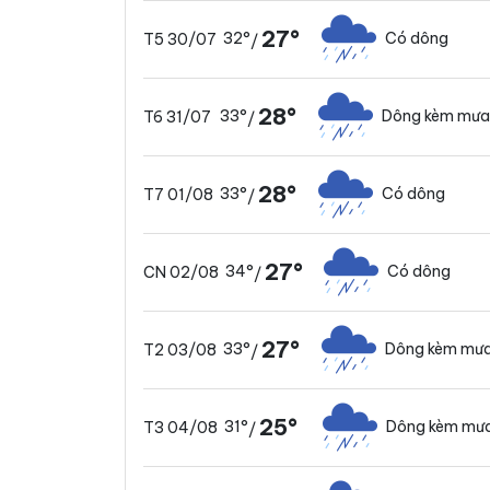
27°
32°
Có dông
T5 30/07
/
28°
33°
Dông kèm mưa
T6 31/07
/
28°
33°
Có dông
T7 01/08
/
27°
34°
Có dông
CN 02/08
/
27°
33°
Dông kèm mưa
T2 03/08
/
25°
31°
Dông kèm mưa
T3 04/08
/