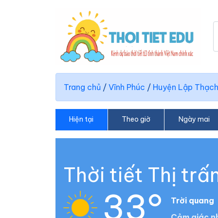
Trang chủ
/
Vĩnh Phúc
/
Huyện Lập Thạc
Hiện tại
Theo giờ
Ngày mai
Thời tiết Thị tr
33°
Trời quang
Cảm giác nh