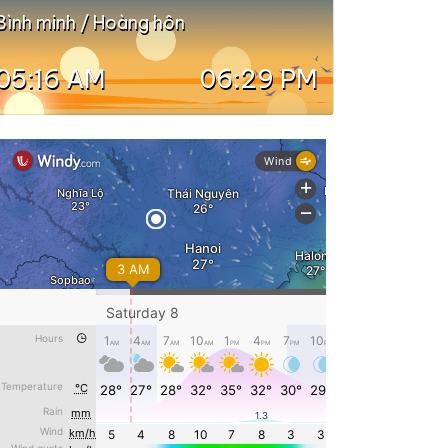
Bình minh / Hoàng hôn
05:16 AM
06:29 PM