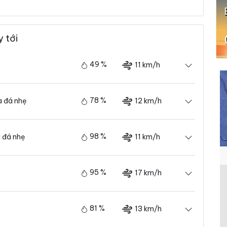
y tới
49 %
11 km/h
78 %
12 km/h
 đá nhẹ
98 %
11 km/h
 đá nhẹ
95 %
17 km/h
81 %
13 km/h