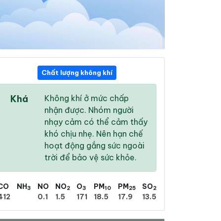
Chất lượng không khí
16:00
17:00
18:00
Khá
Không khí ở mức chấp
34 °
/
40 °
33 °
/
39 °
32 °
/
39 °
nhận được. Nhóm người
nhạy cảm có thể cảm thấy
khó chịu nhẹ. Nên hạn chế
hoạt động gắng sức ngoài
trời để bảo vệ sức khỏe.
49 %
40 %
26 %
Mưa phùn nhẹ
Mưa phùn nhẹ
Mưa phùn nhẹ
CO
NH
NO
NO
O
PM
PM
SO
3
2
3
10
25
2
412
0.1
1.5
171
18.5
17.9
13.5