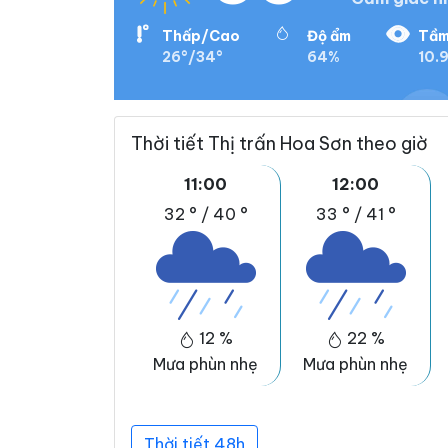
Thấp/Cao
Độ ẩm
Tầm
26°/34°
64%
10.
Thời tiết Thị trấn Hoa Sơn theo giờ
11:00
12:00
32 °
/
40 °
33 °
/
41 °
12 %
22 %
Mưa phùn nhẹ
Mưa phùn nhẹ
Thời tiết 48h