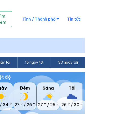
Tìm
Tỉnh / Thành phố
Tin tức
iếm
ày tới
15 ngày tới
30 ngày tới
ệt độ
gày
Đêm
Sáng
Tối
/
34 °
27 °
/
26 °
27 °
/
26 °
26 °
/
30 °