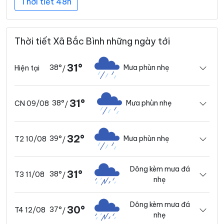
Thời tiết 48h
Thời tiết Xã Bắc Bình những ngày tới
31°
38°
Mưa phùn nhẹ
Hiện tại
/
31°
38°
Mưa phùn nhẹ
CN 09/08
/
32°
39°
Mưa phùn nhẹ
T2 10/08
/
Dông kèm mưa đá
31°
38°
T3 11/08
/
nhẹ
Dông kèm mưa đá
30°
37°
T4 12/08
/
nhẹ