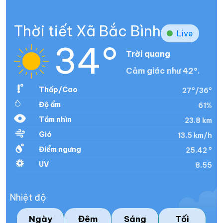
Thời tiết Xã Bắc Bình
Live
34°
Trời quang
Cảm giác như 42°.
Thấp/Cao
27°/36°
Độ ẩm
61%
Tầm nhìn
23.8 km
Gió
13.5 km/h
Điểm ngưng
25.42 °
UV
8.55
Nhiệt độ
Ngày
Đêm
Sáng
Tối