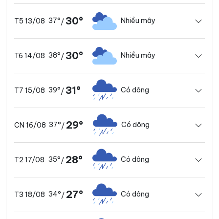
30°
37°
Nhiều mây
T5 13/08
/
30°
38°
Nhiều mây
T6 14/08
/
31°
39°
Có dông
T7 15/08
/
29°
37°
Có dông
CN 16/08
/
28°
35°
Có dông
T2 17/08
/
27°
34°
Có dông
T3 18/08
/