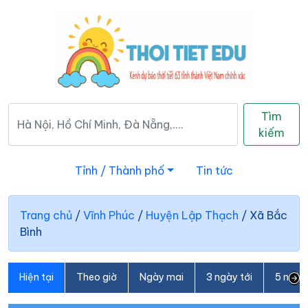
Tìm
kiếm
Tỉnh / Thành phố
Tin tức
Trang chủ
/
Vĩnh Phúc
/
Huyện Lập Thạch
/
Xã Bắc
Bình
Hiện tại
Theo giờ
Ngày mai
3 ngày tới
5 ngày 