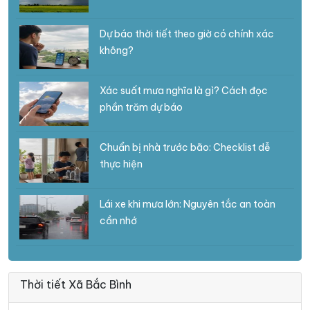
Dự báo thời tiết theo giờ có chính xác
không?
Xác suất mưa nghĩa là gì? Cách đọc
phần trăm dự báo
Chuẩn bị nhà trước bão: Checklist dễ
thực hiện
Lái xe khi mưa lớn: Nguyên tắc an toàn
cần nhớ
Thời tiết Xã Bắc Bình