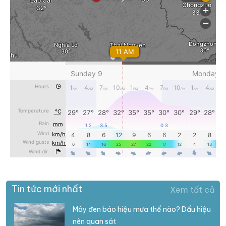
Tin tức mới nhất
Xem tất cả
Mây đen báo hiệu mưa thế nào? Dấu hiệu
nên quan sát