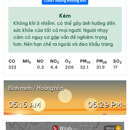
Chất lượng không khí
Kém
Không khí ô nhiễm, có thể gây ảnh hưởng đến
sức khỏe của tất cả mọi người. Người nhạy
cảm có nguy cơ gặp vấn đề nghiêm trọng
hơn. Nên hạn chế ra ngoài và đeo khẩu trang.
CO
NH
NO
NO
O
PM
PM
SO
3
2
3
10
25
2
323
0.3
4.4
206
32.1
31.9
17
Bình minh / Hoàng hôn
05:16 AM
06:29 PM