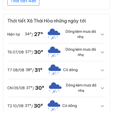
Thời tiết 48h
Thời tiết Xã Thái Hòa những ngày tới
Dông kèm mưa đá
27°
34°
Hiện tại
/
nhẹ
Dông kèm mưa đá
30°
37°
T6 07/08
/
nhẹ
31°
38°
Có dông
T7 08/08
/
Dông kèm mưa đá
30°
37°
CN 09/08
/
nhẹ
30°
37°
Có dông
T2 10/08
/