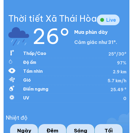
Thời tiết Xã Thái Hòa
Live
26°
Mưa phùn dày
Cảm giác như 31°.
Thấp/Cao
25°/30°
Độ ẩm
97%
Tầm nhìn
2.9 km
Gió
5.7 km/h
Điểm ngưng
25.49 °
UV
0
Nhiệt độ
Ngày
Đêm
Sáng
Tối