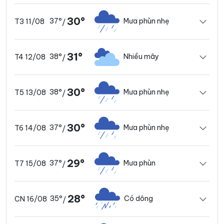
30°
37°
Mưa phùn nhẹ
T3 11/08
/
31°
38°
Nhiều mây
T4 12/08
/
30°
38°
Mưa phùn nhẹ
T5 13/08
/
30°
37°
Mưa phùn nhẹ
T6 14/08
/
29°
37°
Mưa phùn
T7 15/08
/
28°
35°
Có dông
CN 16/08
/