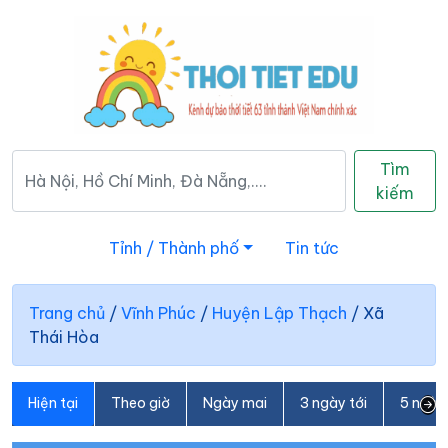
Tìm
kiếm
Tỉnh / Thành phố
Tin tức
Trang chủ
/
Vĩnh Phúc
/
Huyện Lập Thạch
/
Xã
Thái Hòa
Hiện tại
Theo giờ
Ngày mai
3 ngày tới
5 ngày 