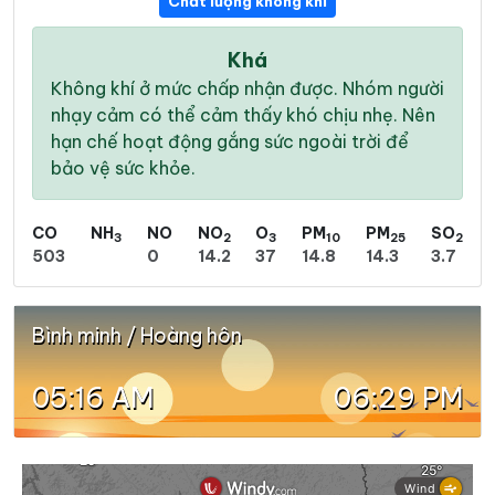
Chất lượng không khí
Khá
Không khí ở mức chấp nhận được. Nhóm người
nhạy cảm có thể cảm thấy khó chịu nhẹ. Nên
hạn chế hoạt động gắng sức ngoài trời để
bảo vệ sức khỏe.
CO
NH
NO
NO
O
PM
PM
SO
3
2
3
10
25
2
503
0
14.2
37
14.8
14.3
3.7
Bình minh / Hoàng hôn
05:16 AM
06:29 PM