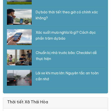
Dự báo thời tiết theo giờ có chính xác
không?
Xác suất mưa nghĩa là gì? Cách đọc
phần trăm dự báo
Chuẩn bị nhà trước bão: Checklist dễ
thực hiện
Lái xe khi mưa lớn: Nguyên tắc an toàn
cần nhớ
Thời tiết Xã Thái Hòa