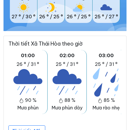
27 °
/
30 °
26 °
/
25 °
26 °
/
25 °
25 °
/
27 °
Thời tiết Xã Thái Hòa theo giờ
01:00
02:00
03:00
26 °
/
31 °
25 °
/
31 °
25 °
/
31 °
90 %
88 %
85 %
Mưa phùn
Mưa phùn dày
Mưa rào nhẹ