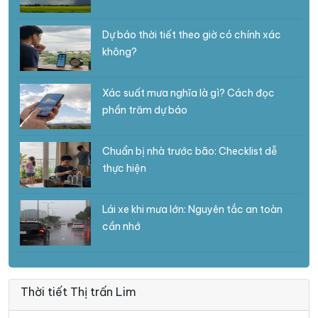
Dự báo thời tiết theo giờ có chính xác
không?
Xác suất mưa nghĩa là gì? Cách đọc
phần trăm dự báo
Chuẩn bị nhà trước bão: Checklist dễ
thực hiện
Lái xe khi mưa lớn: Nguyên tắc an toàn
cần nhớ
Thời tiết Thị trấn Lim