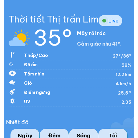
Thời tiết Thị trấn Lim
Live
35°
Mây rải rác
Cảm giác như 41°.
Thấp/Cao
27°/36°
Độ ẩm
58%
Tầm nhìn
12.2 km
Gió
4 km/h
Điểm ngưng
25.5 °
UV
2.35
Nhiệt độ
Ngày
Đêm
Sáng
Tối