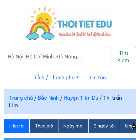
Tìm
kiếm
Tỉnh / Thành phố
Tin tức
Trang chủ
/
Bắc Ninh
/
Huyện Tiên Du
/
Thị trấn
Lim
Hiện tại
Theo giờ
Ngày mai
3 ngày tới
5 ngày 