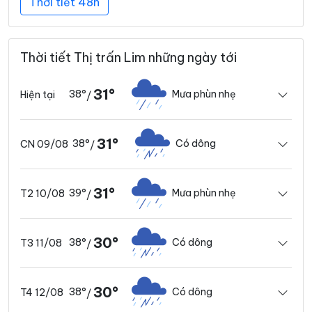
Thời tiết 48h
Thời tiết Thị trấn Lim những ngày tới
31°
38°
Mưa phùn nhẹ
Hiện tại
/
31°
38°
Có dông
CN 09/08
/
31°
39°
Mưa phùn nhẹ
T2 10/08
/
30°
38°
Có dông
T3 11/08
/
30°
38°
Có dông
T4 12/08
/