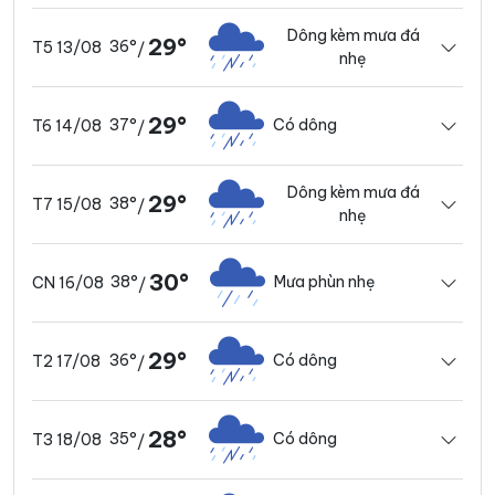
Dông kèm mưa đá
29°
36°
T5 13/08
/
nhẹ
29°
37°
Có dông
T6 14/08
/
Dông kèm mưa đá
29°
38°
T7 15/08
/
nhẹ
30°
38°
Mưa phùn nhẹ
CN 16/08
/
29°
36°
Có dông
T2 17/08
/
28°
35°
Có dông
T3 18/08
/