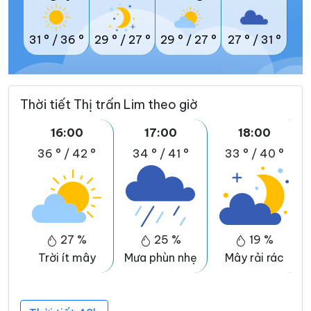
31 °
/
36 °
29 °
/
27 °
29 °
/
27 °
27 °
/
31 °
Thời tiết Thị trấn Lim theo giờ
16:00
17:00
18:00
36 °
/
42 °
34 °
/
41 °
33 °
/
40 °
27 %
25 %
19 %
Trời ít mây
Mưa phùn nhẹ
Mây rải rác