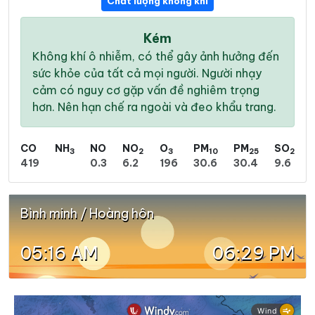
Chất lượng không khí
Kém
Không khí ô nhiễm, có thể gây ảnh hưởng đến
sức khỏe của tất cả mọi người. Người nhạy
cảm có nguy cơ gặp vấn đề nghiêm trọng
hơn. Nên hạn chế ra ngoài và đeo khẩu trang.
CO
NH
NO
NO
O
PM
PM
SO
3
2
3
10
25
2
419
0.3
6.2
196
30.6
30.4
9.6
Bình minh / Hoàng hôn
05:16 AM
06:29 PM