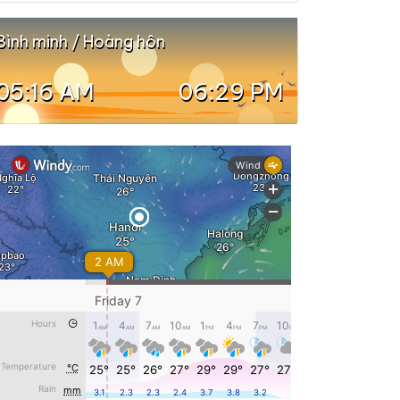
Bình minh / Hoàng hôn
05:16 AM
06:29 PM