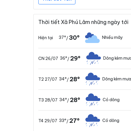
Thời tiết Xã Phú Lâm những ngày tới
30°
37°
Nhiều mây
Hiện tại
/
29°
36°
Dông kèm mưa
CN 26/07
/
28°
34°
Dông kèm mưa
T2 27/07
/
28°
34°
Có dông
T3 28/07
/
27°
33°
Có dông
T4 29/07
/