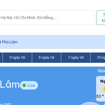
k
ã Phú Lâm
3 ngày tới
5 ngày tới
7 ngày tới
10 ng
Nhi
ú Lâm
N
Live
30 °
hư 36°.