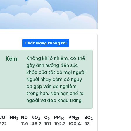
Chất lượng không khí
12:00
13:00
14:00
Kém
Không khí ô nhiễm, có thể
33 °
/
42 °
34 °
/
42 °
34 °
/
42 °
gây ảnh hưởng đến sức
khỏe của tất cả mọi người.
Người nhạy cảm có nguy
cơ gặp vấn đề nghiêm
trọng hơn. Nên hạn chế ra
0 %
2 %
6 %
ngoài và đeo khẩu trang.
Trời quang
Trời quang
Trời quang
CO
NH
NO
NO
O
PM
PM
SO
3
2
3
10
25
2
722
7.6
48.2
101
102.2
100.4
53