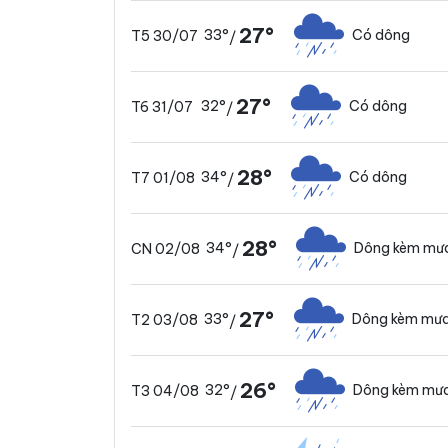
27°
33°
Có dông
T5 30/07
/
27°
32°
Có dông
T6 31/07
/
28°
34°
Có dông
T7 01/08
/
28°
34°
Dông kèm mưa
CN 02/08
/
27°
33°
Dông kèm mưa
T2 03/08
/
26°
32°
Dông kèm mưa
T3 04/08
/