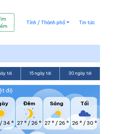
Tìm
Tỉnh / Thành phố
Tin tức
iếm
ày tới
15 ngày tới
30 ngày tới
ệt độ
gày
Đêm
Sáng
Tối
/
34 °
27 °
/
26 °
27 °
/
26 °
26 °
/
30 °