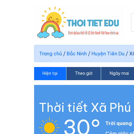
Trang chủ
/
Bắc Ninh
/
Huyện Tiên Du
/
X
Hiện tại
Theo giờ
Ngày mai
Thời tiết Xã Ph
30°
Trời quang
Cảm giác n