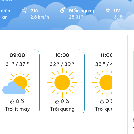
 nhìn
Gió
Điểm ngưng
UV
8 km
2.8 km/h
25.31 °
3.15
09:00
10:00
11:00
31 °
/
37 °
32 °
/
39 °
33 °
/
41 °
0 %
0 %
0 %
Trời ít mây
Trời quang
Trời quang