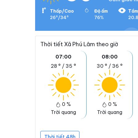
Thấp/Cao
Độ ẩm
Tầm
26°/34°
76%
20.
Thời tiết Xã Phú Lâm theo giờ
07:00
08:00
28 °
/
35 °
30 °
/
36 °
0 %
0 %
Trời quang
Trời quang
Thời tiết 48h