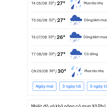
27°
32°
Mưa rào nhẹ
T4 05/08
/
27°
32°
Dông kèm mưa
T5 06/08
/
26°
33°
Dông kèm mưa
T6 07/08
/
27°
33°
Có dông
T7 08/08
/
30°
36°
Mưa rào nhẹ
CN 09/08
/
Ngày mai
3 ngày tới
5 ngày tớ
Nhiệt độ và khả năng có mưa Xã Phú 