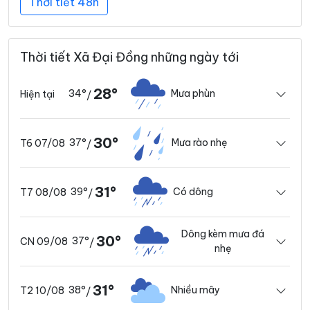
Thời tiết 48h
Thời tiết Xã Đại Đồng những ngày tới
28°
34°
Mưa phùn
Hiện tại
/
30°
37°
Mưa rào nhẹ
T6 07/08
/
31°
39°
Có dông
T7 08/08
/
Dông kèm mưa đá
30°
37°
CN 09/08
/
nhẹ
31°
38°
Nhiều mây
T2 10/08
/