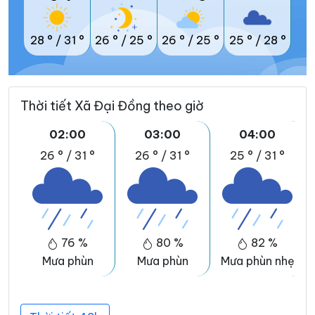
28 °
/
31 °
26 °
/
25 °
26 °
/
25 °
25 °
/
28 °
Thời tiết Xã Đại Đồng theo giờ
02:00
03:00
04:00
26 °
/
31 °
26 °
/
31 °
25 °
/
31 °
76 %
80 %
82 %
Mưa phùn
Mưa phùn
Mưa phùn nhẹ