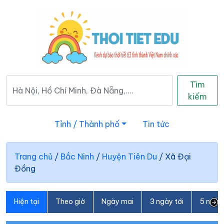
Tìm
kiếm
Tỉnh / Thành phố
Tin tức
Trang chủ
/
Bắc Ninh
/
Huyện Tiên Du
/
Xã Đại
Đồng
Hiện tại
Theo giờ
Ngày mai
3 ngày tới
5 ngày 