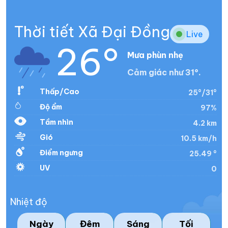
Thời tiết Xã Đại Đồng
Live
26°
Mưa phùn nhẹ
Cảm giác như 31°.
Thấp/Cao
25°/31°
Độ ẩm
97%
Tầm nhìn
4.2 km
Gió
10.5 km/h
Điểm ngưng
25.49 °
UV
0
Nhiệt độ
Ngày
Đêm
Sáng
Tối