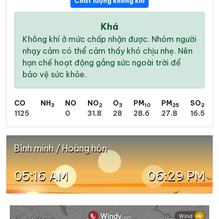
Chất lượng không khí
Khá
Không khí ở mức chấp nhận được. Nhóm người
nhạy cảm có thể cảm thấy khó chịu nhẹ. Nên
hạn chế hoạt động gắng sức ngoài trời để
bảo vệ sức khỏe.
CO
NH
NO
NO
O
PM
PM
SO
3
2
3
10
25
2
1125
0
31.8
28
28.6
27.8
16.5
Bình minh / Hoàng hôn
05:16 AM
06:29 PM