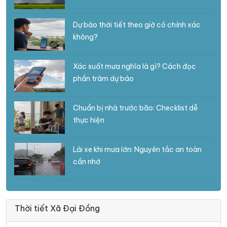
Dự báo thời tiết theo giờ có chính xác
không?
Xác suất mưa nghĩa là gì? Cách đọc
phần trăm dự báo
Chuẩn bị nhà trước bão: Checklist dễ
thực hiện
Lái xe khi mưa lớn: Nguyên tắc an toàn
cần nhớ
Thời tiết Xã Đại Đồng