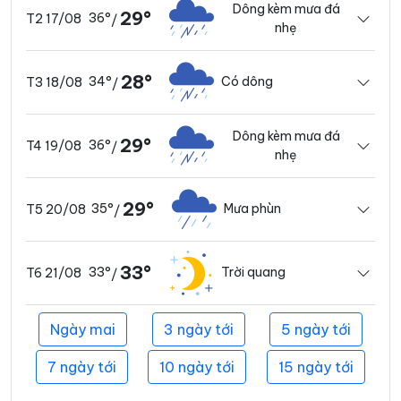
Dông kèm mưa đá
29°
36°
T2 17/08
/
nhẹ
28°
34°
Có dông
T3 18/08
/
Dông kèm mưa đá
29°
36°
T4 19/08
/
nhẹ
29°
35°
Mưa phùn
T5 20/08
/
33°
33°
Trời quang
T6 21/08
/
Ngày mai
3 ngày tới
5 ngày tới
7 ngày tới
10 ngày tới
15 ngày tới