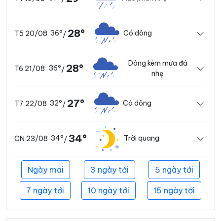
28°
36°
Có dông
T5 20/08
/
Dông kèm mưa đá
28°
36°
T6 21/08
/
nhẹ
27°
32°
Có dông
T7 22/08
/
34°
34°
Trời quang
CN 23/08
/
Ngày mai
3 ngày tới
5 ngày tới
7 ngày tới
10 ngày tới
15 ngày tới