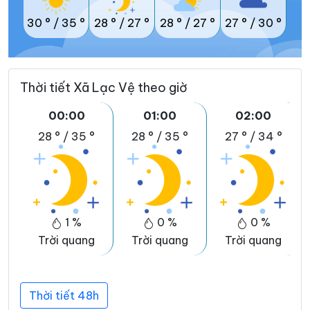
30 °
/
35 °
28 °
/
27 °
28 °
/
27 °
27 °
/
30 °
Thời tiết Xã Lạc Vệ theo giờ
00:00
01:00
02:00
28 °
/
35 °
28 °
/
35 °
27 °
/
34 °
1 %
0 %
0 %
Trời quang
Trời quang
Trời quang
Thời tiết 48h