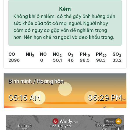
Kém
Không khí ô nhiễm, có thể gây ảnh hưởng đến
sức khỏe của tất cả mọi người. Người nhạy
cảm có nguy cơ gặp vấn đề nghiêm trọng
hơn. Nên hạn chế ra ngoài và đeo khẩu trang.
CO
NH
NO
NO
O
PM
PM
SO
3
2
3
10
25
2
2896
0
50.1
46
98.5
98.3
33.2
Bình minh / Hoàng hôn
05:16 AM
06:29 PM