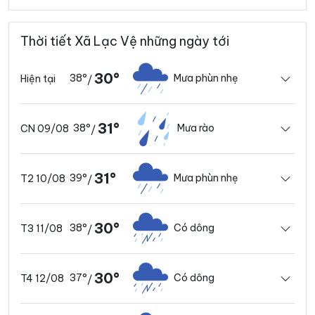
Thời tiết Xã Lạc Vệ những ngày tới
30°
38°
Mưa phùn nhẹ
Hiện tại
/
31°
38°
Mưa rào
CN 09/08
/
31°
39°
Mưa phùn nhẹ
T2 10/08
/
30°
38°
Có dông
T3 11/08
/
30°
37°
Có dông
T4 12/08
/