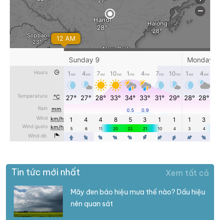
Tin tức mới nhất
Xem tất cả
Mây đen báo hiệu mưa thế nào? Dấu hiệu
nên quan sát