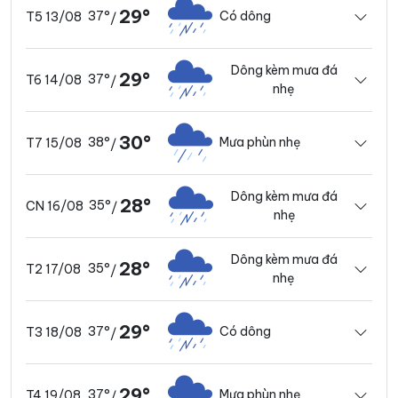
29°
37°
Có dông
T5 13/08
/
Dông kèm mưa đá
29°
37°
T6 14/08
/
nhẹ
30°
38°
Mưa phùn nhẹ
T7 15/08
/
Dông kèm mưa đá
28°
35°
CN 16/08
/
nhẹ
Dông kèm mưa đá
28°
35°
T2 17/08
/
nhẹ
29°
37°
Có dông
T3 18/08
/
29°
37°
Mưa phùn nhẹ
T4 19/08
/