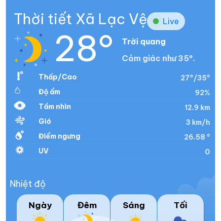
Thời tiết Xã Lạc Vệ
Live
28°
Trời quang
Cảm giác như 35°.
Thấp/Cao
27°/35°
Độ ẩm
92%
Tầm nhìn
12.9 km
Gió
3 km/h
Điểm ngưng
26.58 °
UV
0
Nhiệt độ
Ngày
Đêm
Sáng
Tối