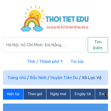
Tìm
kiếm
Tỉnh / Thành phố
Tin tức
Trang chủ
/
Bắc Ninh
/
Huyện Tiên Du
/
Xã Lạc Vệ
Hiện tại
Theo giờ
Ngày mai
3 ngày tới
5 ngày 