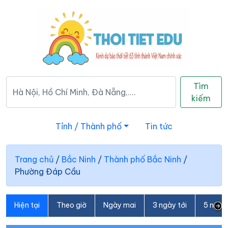
Tìm
kiếm
Tỉnh / Thành phố
Tin tức
Trang chủ
/
Bắc Ninh
/
Thành phố Bắc Ninh
/
Phường Đáp Cầu
Hiện tại
Theo giờ
Ngày mai
3 ngày tới
5 ngày 