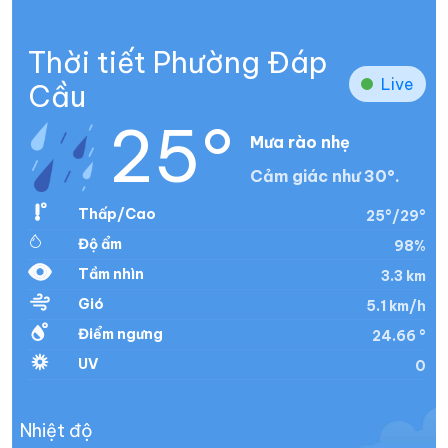
Thời tiết Phường Đáp
Live
Cầu
25°
Mưa rào nhẹ
Cảm giác như 30°.
Thấp/Cao
25°/29°
Độ ẩm
98%
Tầm nhìn
3.3 km
Gió
5.1 km/h
Điểm ngưng
24.66 °
UV
0
Nhiệt độ