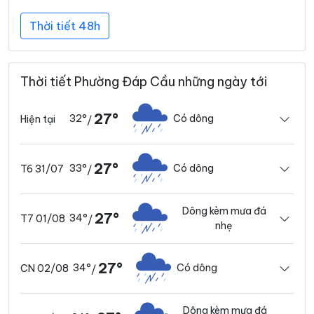
Thời tiết 48h
Thời tiết Phường Đáp Cầu những ngày tới
27°
32°
Có dông
Hiện tại
/
27°
33°
Có dông
T6 31/07
/
Dông kèm mưa đá
27°
34°
T7 01/08
/
nhẹ
27°
34°
Có dông
CN 02/08
/
Dông kèm mưa đá