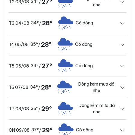
27°
34°
T2 03/08
/
nhẹ
28°
34°
Có dông
T3 04/08
/
28°
35°
Có dông
T4 05/08
/
27°
34°
Có dông
T5 06/08
/
Dông kèm mưa đá
28°
34°
T6 07/08
/
nhẹ
Dông kèm mưa đá
29°
36°
T7 08/08
/
nhẹ
29°
37°
Có dông
CN 09/08
/