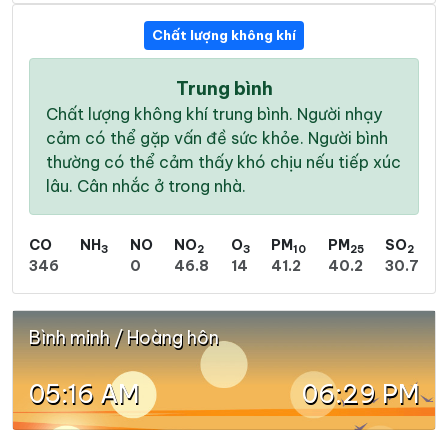
Chất lượng không khí
Trung bình
Chất lượng không khí trung bình. Người nhạy
cảm có thể gặp vấn đề sức khỏe. Người bình
thường có thể cảm thấy khó chịu nếu tiếp xúc
lâu. Cân nhắc ở trong nhà.
CO
NH
NO
NO
O
PM
PM
SO
3
2
3
10
25
2
346
0
46.8
14
41.2
40.2
30.7
Bình minh / Hoàng hôn
05:16 AM
06:29 PM