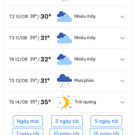
30°
38°
Nhiều mây
T2 10/08
/
31°
39°
Nhiều mây
T3 11/08
/
32°
39°
Nhiều mây
T4 12/08
/
31°
39°
Mưa phùn
T5 13/08
/
35°
35°
Trời quang
T6 14/08
/
Ngày mai
3 ngày tới
5 ngày tới
7 ngày tới
10 ngày tới
15 ngày tới