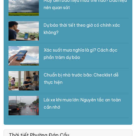
Mây đen báo hiệu mưa thế nào? Dấu hiệu
nên quan sát
Dự báo thời tiết theo giờ có chính xác
không?
Xác suất mưa nghĩa là gì? Cách đọc
phần trăm dự báo
Chuẩn bị nhà trước bão: Checklist dễ
thực hiện
Lái xe khi mưa lớn: Nguyên tắc an toàn
cần nhớ
Thời tiết Phường Đáp Cầu