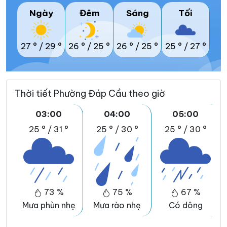
Ngày
Đêm
Sáng
Tối
27 °
/
29 °
26 °
/
25 °
26 °
/
25 °
25 °
/
27 °
Thời tiết Phường Đáp Cầu theo giờ
03:00
04:00
05:00
25 °
/
31 °
25 °
/
30 °
25 °
/
30 °
73 %
75 %
67 %
Mưa phùn nhẹ
Mưa rào nhẹ
Có dông