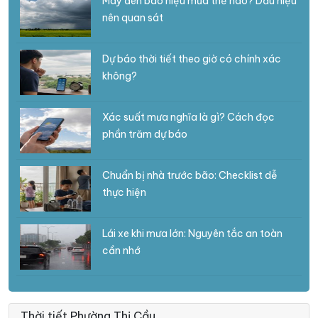
Mây đen báo hiệu mưa thế nào? Dấu hiệu
nên quan sát
Dự báo thời tiết theo giờ có chính xác
không?
Xác suất mưa nghĩa là gì? Cách đọc
phần trăm dự báo
Chuẩn bị nhà trước bão: Checklist dễ
thực hiện
Lái xe khi mưa lớn: Nguyên tắc an toàn
cần nhớ
Thời tiết Phường Thị Cầu