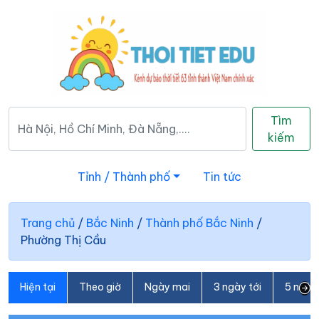
Tìm
kiếm
Tỉnh / Thành phố
Tin tức
Trang chủ
/
Bắc Ninh
/
Thành phố Bắc Ninh
/
Phường Thị Cầu
Hiện tại
Theo giờ
Ngày mai
3 ngày tới
5 ngày 