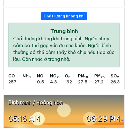
Chất lượng không khí
Trung bình
Chất lượng không khí trung bình. Người nhạy
cảm có thể gặp vấn đề sức khỏe. Người bình
thường có thể cảm thấy khó chịu nếu tiếp xúc
lâu. Cân nhắc ở trong nhà.
CO
NH
NO
NO
O
PM
PM
SO
3
2
3
10
25
2
257
0.5
4.3
192
27.5
27.2
26.3
Bình minh / Hoàng hôn
05:16 AM
06:29 PM