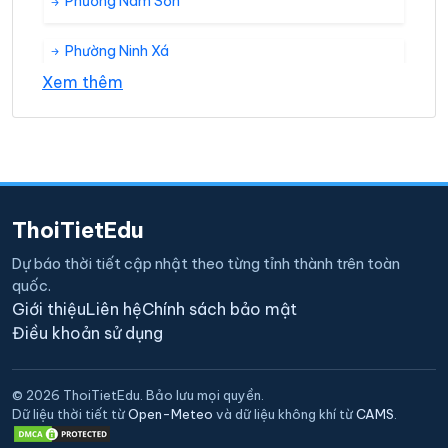
Phường Nam Sơn
Phường Ninh Xá
Xem thêm
Phường Phong Khê
Phường Suối Hoa
Phường Thị Cầu
ThoiTietEdu
Phường Tiền An
Dự báo thời tiết cập nhật theo từng tỉnh thành trên toàn
quốc.
Phường Vạn An
Giới thiệu
Liên hệ
Chính sách bảo mật
Điều khoản sử dụng
Phường Vân Dương
© 2026 ThoiTietEdu. Bảo lưu mọi quyền.
Phường Vệ An
Dữ liệu thời tiết từ
Open-Meteo
và dữ liệu không khí từ
CAMS
.