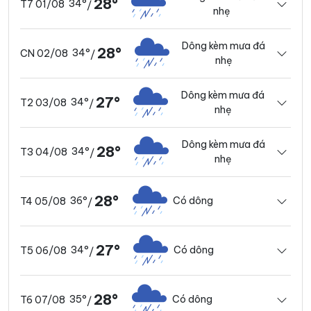
28°
34°
T7 01/08
/
nhẹ
Dông kèm mưa đá
28°
34°
CN 02/08
/
nhẹ
Dông kèm mưa đá
27°
34°
T2 03/08
/
nhẹ
Dông kèm mưa đá
28°
34°
T3 04/08
/
nhẹ
28°
36°
Có dông
T4 05/08
/
27°
34°
Có dông
T5 06/08
/
28°
35°
Có dông
T6 07/08
/