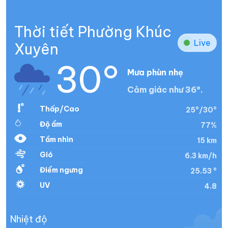
Thời tiết Phường Khúc
Live
Xuyên
30°
Mưa phùn nhẹ
Cảm giác như 36°.
Thấp/Cao
25°/30°
Độ ẩm
77%
Tầm nhìn
15 km
Gió
6.3 km/h
Điểm ngưng
25.53 °
UV
4.8
Nhiệt độ