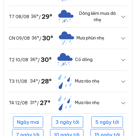
Dông kèm mưa đá
29°
36°
T7 08/08
/
nhẹ
30°
36°
Mưa phùn nhẹ
CN 09/08
/
30°
36°
Có dông
T2 10/08
/
28°
34°
Mưa rào nhẹ
T3 11/08
/
27°
31°
Mưa rào nhẹ
T4 12/08
/
Ngày mai
3 ngày tới
5 ngày tới
7 ngày tới
10 ngày tới
15 ngày tới