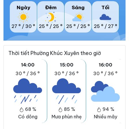
Ngày
Đêm
Sáng
Tối
27 °
/
30 °
25 °
/
25 °
25 °
/
25 °
25 °
/
27 °
Thời tiết Phường Khúc Xuyên theo giờ
14:00
15:00
16:00
30 °
/
36 °
30 °
/
36 °
30 °
/
36 °
68 %
85 %
94 %
Có dông
Mưa phùn nhẹ
Nhiều mây