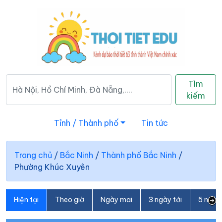
Tìm
kiếm
Tỉnh / Thành phố
Tin tức
Trang chủ
/
Bắc Ninh
/
Thành phố Bắc Ninh
/
Phường Khúc Xuyên
Hiện tại
Theo giờ
Ngày mai
3 ngày tới
5 ngày 