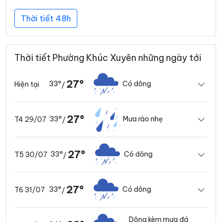
Thời tiết 48h
Thời tiết Phường Khúc Xuyên những ngày tới
27°
33°
Có dông
Hiện tại
/
27°
33°
Mưa rào nhẹ
T4 29/07
/
27°
33°
Có dông
T5 30/07
/
27°
33°
Có dông
T6 31/07
/
Dông kèm mưa đá