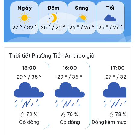
Ngày
Đêm
Sáng
Tối
27 °
/
32 °
26 °
/
25 °
26 °
/
25 °
25 °
/
27 °
Thời tiết Phường Tiền An theo giờ
15:00
16:00
17:00
29 °
/
35 °
29 °
/
36 °
27 °
/
32 °
72 %
76 %
78 %
Có dông
Có dông
Dông kèm mưa đá