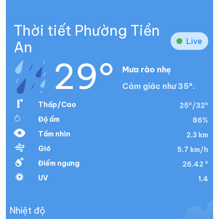
Thời tiết Phường Tiền
Live
An
29°
Mưa rào nhẹ
Cảm giác như 35°.
Thấp/Cao
25°/32°
Độ ẩm
86%
Tầm nhìn
2.3 km
Gió
5.7 km/h
Điểm ngưng
26.42 °
UV
1.4
Nhiệt độ