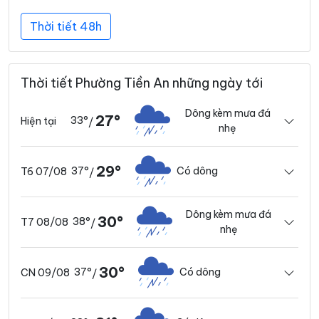
Thời tiết 48h
Thời tiết Phường Tiền An những ngày tới
Dông kèm mưa đá
27°
33°
Hiện tại
/
nhẹ
29°
37°
Có dông
T6 07/08
/
Dông kèm mưa đá
30°
38°
T7 08/08
/
nhẹ
30°
37°
Có dông
CN 09/08
/