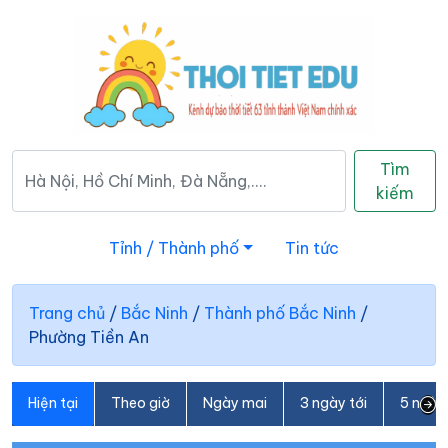
Tìm
kiếm
Tỉnh / Thành phố
Tin tức
Trang chủ
/
Bắc Ninh
/
Thành phố Bắc Ninh
/
Phường Tiền An
Hiện tại
Theo giờ
Ngày mai
3 ngày tới
5 ngày 