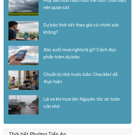
Mây đen báo hiệu mưa thế nào? Dấu hiệu
nên quan sát
Dự báo thời tiết theo giờ có chính xác
không?
Xác suất mưa nghĩa là gì? Cách đọc
phần trăm dự báo
Chuẩn bị nhà trước bão: Checklist dễ
thực hiện
Lái xe khi mưa lớn: Nguyên tắc an toàn
cần nhớ
Thời tiết Phường Tiền An