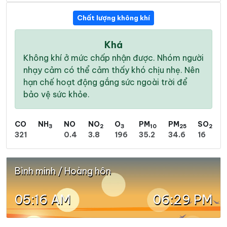
Chất lượng không khí
Khá
Không khí ở mức chấp nhận được. Nhóm người
nhạy cảm có thể cảm thấy khó chịu nhẹ. Nên
hạn chế hoạt động gắng sức ngoài trời để
bảo vệ sức khỏe.
CO
NH
NO
NO
O
PM
PM
SO
3
2
3
10
25
2
321
0.4
3.8
196
35.2
34.6
16
Bình minh / Hoàng hôn
05:16 AM
06:29 PM