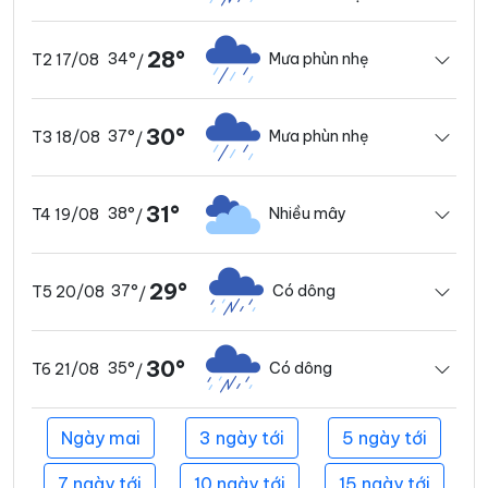
28°
34°
Mưa phùn nhẹ
T2 17/08
/
30°
37°
Mưa phùn nhẹ
T3 18/08
/
31°
38°
Nhiều mây
T4 19/08
/
29°
37°
Có dông
T5 20/08
/
30°
35°
Có dông
T6 21/08
/
Ngày mai
3 ngày tới
5 ngày tới
7 ngày tới
10 ngày tới
15 ngày tới