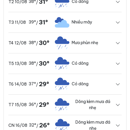
31°
38°
Có dông
T2 10/08
/
31°
39°
Nhiều mây
T3 11/08
/
30°
38°
Mưa phùn nhẹ
T4 12/08
/
30°
38°
Có dông
T5 13/08
/
29°
37°
Có dông
T6 14/08
/
Dông kèm mưa đá
29°
36°
T7 15/08
/
nhẹ
Dông kèm mưa đá
26°
32°
CN 16/08
/
nhẹ