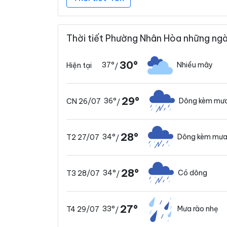
Thời tiết Phường Nhân Hòa những ngà
30°
37°
Nhiều mây
Hiện tại
/
29°
36°
Dông kèm mưa
CN 26/07
/
28°
34°
Dông kèm mưa
T2 27/07
/
28°
34°
Có dông
T3 28/07
/
27°
33°
Mưa rào nhẹ
T4 29/07
/