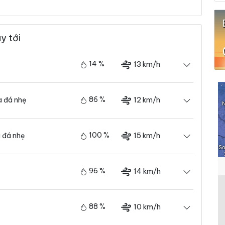
y tới
14 %
13 km/h
86 %
12 km/h
 đá nhẹ
100 %
15 km/h
 đá nhẹ
96 %
14 km/h
88 %
10 km/h