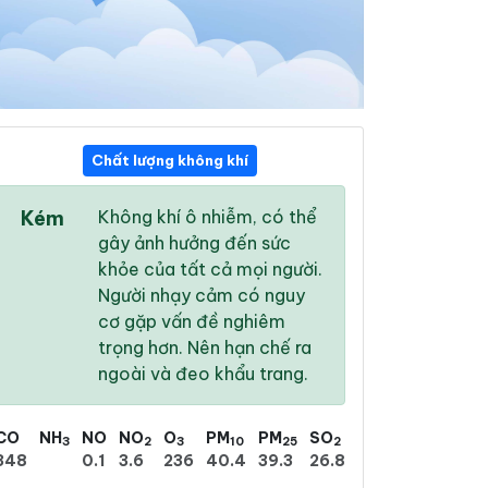
Chất lượng không khí
17:00
18:00
19:00
Kém
Không khí ô nhiễm, có thể
33 °
/
38 °
32 °
/
38 °
30 °
/
36 °
gây ảnh hưởng đến sức
khỏe của tất cả mọi người.
Người nhạy cảm có nguy
cơ gặp vấn đề nghiêm
trọng hơn. Nên hạn chế ra
14 %
12 %
10 %
ngoài và đeo khẩu trang.
Trời ít mây
Trời ít mây
Mây rải rác
CO
NH
NO
NO
O
PM
PM
SO
3
2
3
10
25
2
348
0.1
3.6
236
40.4
39.3
26.8