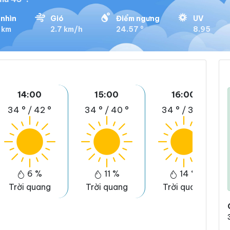
nhìn
Gió
Điểm ngưng
UV
 km
2.7 km/h
24.57 °
8.95
14:00
15:00
16:00
34 °
/
42 °
34 °
/
40 °
34 °
/
39 °
6 %
11 %
14 %
Trời quang
Trời quang
Trời quang