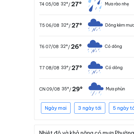
27°
32°
Mưa rào nhẹ
T4 05/08
/
27°
32°
Dông kèm mưa
T5 06/08
/
26°
32°
Có dông
T6 07/08
/
27°
33°
Có dông
T7 08/08
/
29°
35°
Mưa phùn
CN 09/08
/
Ngày mai
3 ngày tới
5 ngày tớ
Nhiệt độ và khả năng có mưa Phường 