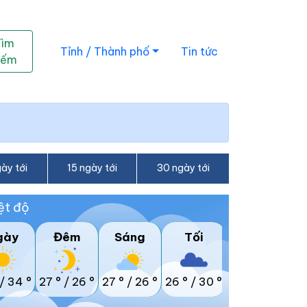
Tìm
Tỉnh / Thành phố
Tin tức
iếm
ày tới
15 ngày tới
30 ngày tới
ệt độ
gày
Đêm
Sáng
Tối
/
34 °
27 °
/
26 °
27 °
/
26 °
26 °
/
30 °