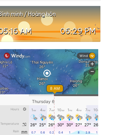
Bình minh / Hoàng hôn
05:16 AM
06:29 PM