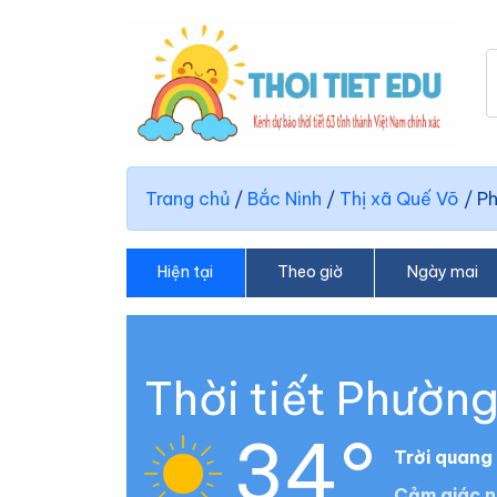
Trang chủ
/
Bắc Ninh
/
Thị xã Quế Võ
/
P
Hiện tại
Theo giờ
Ngày mai
Thời tiết Phườn
34°
Trời quang
Cảm giác n