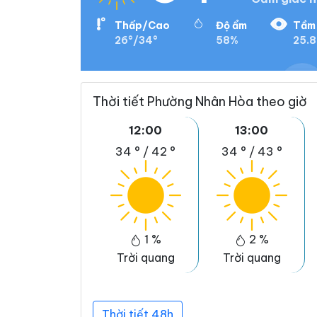
Thấp/Cao
Độ ẩm
Tầm 
26°/34°
58%
25.8
Thời tiết Phường Nhân Hòa theo giờ
12:00
13:00
34 °
/
42 °
34 °
/
43 °
1 %
2 %
Trời quang
Trời quang
Thời tiết 48h