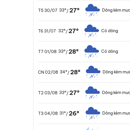
27°
33°
Dông kèm mưa
T5 30/07
/
27°
32°
Có dông
T6 31/07
/
28°
33°
Có dông
T7 01/08
/
28°
34°
Dông kèm mưa
CN 02/08
/
27°
33°
Dông kèm mưa
T2 03/08
/
26°
31°
Dông kèm mưa
T3 04/08
/