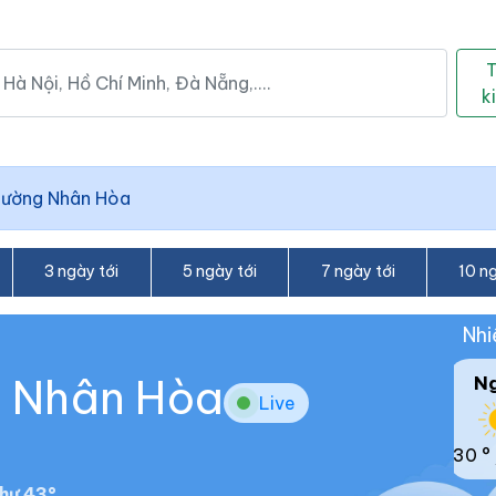
k
hường Nhân Hòa
3 ngày tới
5 ngày tới
7 ngày tới
10 ng
Nhi
g Nhân Hòa
N
Live
30 °
hư 43°.