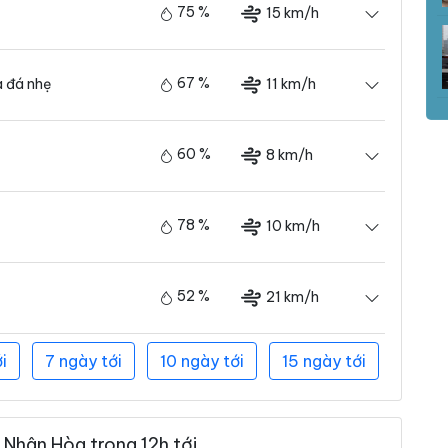
75 %
15 km/h
67 %
11 km/h
 đá nhẹ
60 %
8 km/h
78 %
10 km/h
52 %
21 km/h
i
7 ngày tới
10 ngày tới
15 ngày tới
Nhân Hòa trong 12h tới