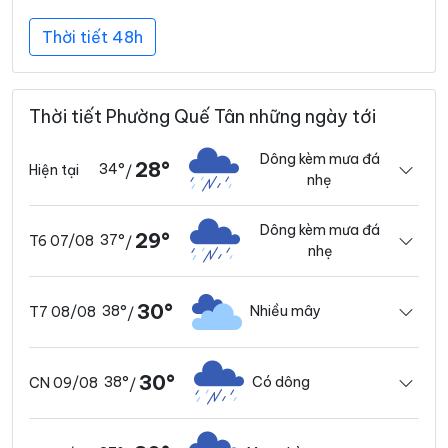
Thời tiết 48h
Thời tiết Phường Quế Tân những ngày tới
Dông kèm mưa đá
28°
34°
Hiện tại
/
nhẹ
Dông kèm mưa đá
29°
37°
T6 07/08
/
nhẹ
30°
38°
Nhiều mây
T7 08/08
/
30°
38°
Có dông
CN 09/08
/