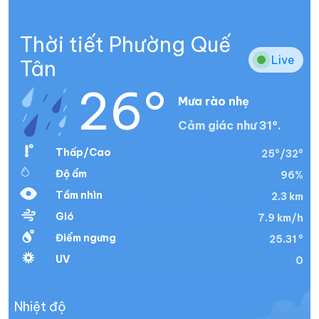
Thời tiết Phường Quế
Live
Tân
26°
Mưa rào nhẹ
Cảm giác như 31°.
Thấp/Cao
25°/32°
Độ ẩm
96%
Tầm nhìn
2.3 km
Gió
7.9 km/h
Điểm ngưng
25.31 °
UV
0
Nhiệt độ