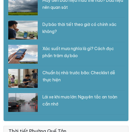
Mây đen báo hiệu mưa thế nào? Dấu hiệu
nên quan sát
Dự báo thời tiết theo giờ có chính xác
không?
Xác suất mưa nghĩa là gì? Cách đọc
phần trăm dự báo
Chuẩn bị nhà trước bão: Checklist dễ
thực hiện
Lái xe khi mưa lớn: Nguyên tắc an toàn
cần nhớ
Thời tiết Phường Quế Tân