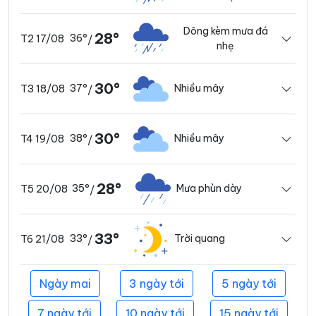
Dông kèm mưa đá
28°
36°
T2 17/08
/
nhẹ
30°
37°
Nhiều mây
T3 18/08
/
30°
38°
Nhiều mây
T4 19/08
/
28°
35°
Mưa phùn dày
T5 20/08
/
33°
33°
Trời quang
T6 21/08
/
Ngày mai
3 ngày tới
5 ngày tới
7 ngày tới
10 ngày tới
15 ngày tới