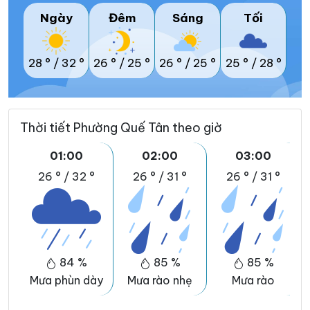
Ngày
Đêm
Sáng
Tối
28 °
/
32 °
26 °
/
25 °
26 °
/
25 °
25 °
/
28 °
Thời tiết Phường Quế Tân theo giờ
01:00
02:00
03:00
26 °
/
32 °
26 °
/
31 °
26 °
/
31 °
84 %
85 %
85 %
Mưa phùn dày
Mưa rào nhẹ
Mưa rào