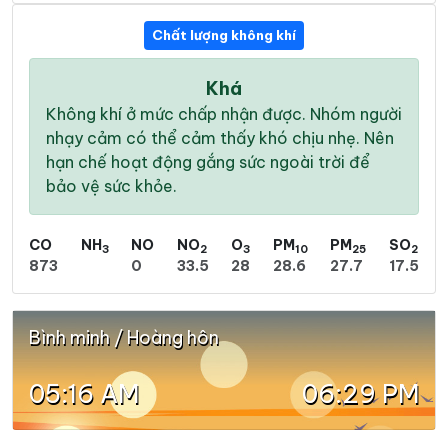
Chất lượng không khí
Khá
Không khí ở mức chấp nhận được. Nhóm người
nhạy cảm có thể cảm thấy khó chịu nhẹ. Nên
hạn chế hoạt động gắng sức ngoài trời để
bảo vệ sức khỏe.
CO
NH
NO
NO
O
PM
PM
SO
3
2
3
10
25
2
873
0
33.5
28
28.6
27.7
17.5
Bình minh / Hoàng hôn
05:16 AM
06:29 PM