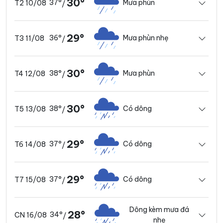
30°
37°
Mưa phùn
T2 10/08
/
29°
36°
Mưa phùn nhẹ
T3 11/08
/
30°
38°
Mưa phùn
T4 12/08
/
30°
38°
Có dông
T5 13/08
/
29°
37°
Có dông
T6 14/08
/
29°
37°
Có dông
T7 15/08
/
Dông kèm mưa đá
28°
34°
CN 16/08
/
nhẹ