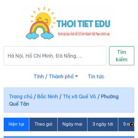
Tìm
kiếm
Tỉnh / Thành phố
Tin tức
Trang chủ
/
Bắc Ninh
/
Thị xã Quế Võ
/
Phường
Quế Tân
Hiện tại
Theo giờ
Ngày mai
3 ngày tới
5 ngày 