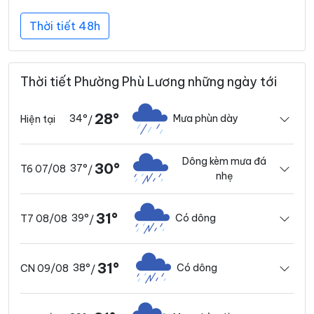
Thời tiết 48h
Thời tiết Phường Phù Lương những ngày tới
28°
34°
Mưa phùn dày
Hiện tại
/
Dông kèm mưa đá
30°
37°
T6 07/08
/
nhẹ
31°
39°
Có dông
T7 08/08
/
31°
38°
Có dông
CN 09/08
/