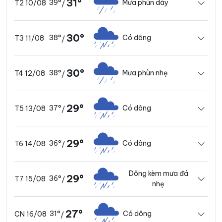
31°
39°
Mưa phùn dày
T2 10/08
/
30°
38°
Có dông
T3 11/08
/
30°
38°
Mưa phùn nhẹ
T4 12/08
/
29°
37°
Có dông
T5 13/08
/
29°
36°
Có dông
T6 14/08
/
Dông kèm mưa đá
29°
36°
T7 15/08
/
nhẹ
27°
31°
Có dông
CN 16/08
/