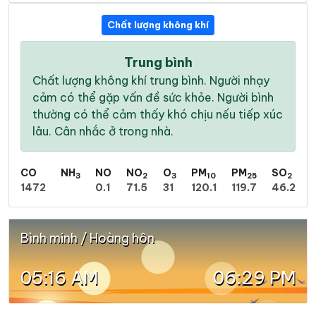
Chất lượng không khí
Trung bình
Chất lượng không khí trung bình. Người nhạy
cảm có thể gặp vấn đề sức khỏe. Người bình
thường có thể cảm thấy khó chịu nếu tiếp xúc
lâu. Cân nhắc ở trong nhà.
CO
NH
NO
NO
O
PM
PM
SO
3
2
3
10
25
2
1472
0.1
71.5
31
120.1
119.7
46.2
Bình minh / Hoàng hôn
05:16 AM
06:29 PM