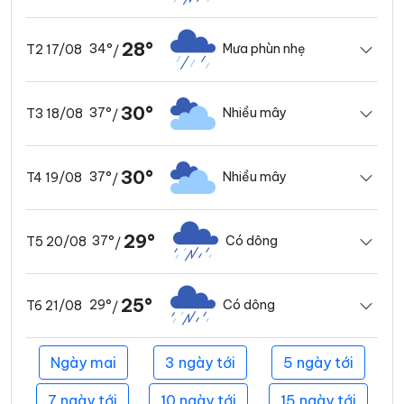
28°
34°
Mưa phùn nhẹ
T2 17/08
/
30°
37°
Nhiều mây
T3 18/08
/
30°
37°
Nhiều mây
T4 19/08
/
29°
37°
Có dông
T5 20/08
/
25°
29°
Có dông
T6 21/08
/
Ngày mai
3 ngày tới
5 ngày tới
7 ngày tới
10 ngày tới
15 ngày tới