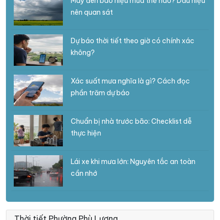
Mây đen báo hiệu mưa thế nào? Dấu hiệu
nên quan sát
Dự báo thời tiết theo giờ có chính xác
không?
Xác suất mưa nghĩa là gì? Cách đọc
phần trăm dự báo
Chuẩn bị nhà trước bão: Checklist dễ
thực hiện
Lái xe khi mưa lớn: Nguyên tắc an toàn
cần nhớ
Thời tiết Phường Phù Lương