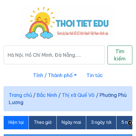
Tìm
kiếm
Tỉnh / Thành phố
Tin tức
Trang chủ
/
Bắc Ninh
/
Thị xã Quế Võ
/
Phường Phù
Lương
Hiện tại
Theo giờ
Ngày mai
3 ngày tới
5 ngày 