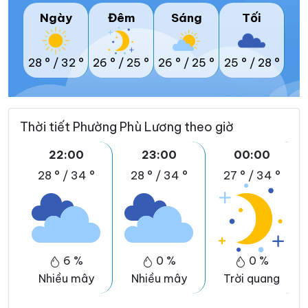
Ngày
Đêm
Sáng
Tối
28 °
/
32 °
26 °
/
25 °
26 °
/
25 °
25 °
/
28 °
Thời tiết Phường Phù Lương theo giờ
22:00
23:00
00:00
28 °
/
34 °
28 °
/
34 °
27 °
/
34 °
6 %
0 %
0 %
Nhiều mây
Nhiều mây
Trời quang