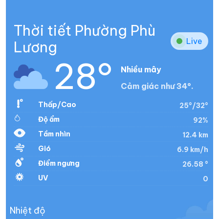
Thời tiết Phường Phù
Live
Lương
28°
Nhiều mây
Cảm giác như 34°.
Thấp/Cao
25°/32°
Độ ẩm
92%
Tầm nhìn
12.4 km
Gió
6.9 km/h
Điểm ngưng
26.58 °
UV
0
Nhiệt độ