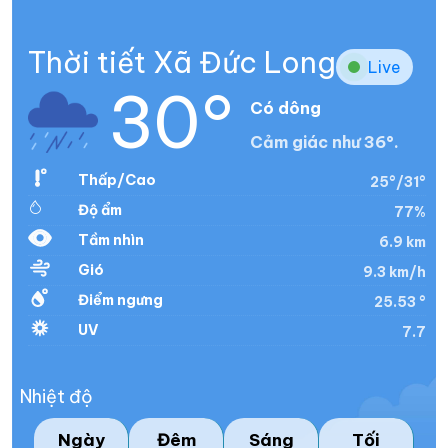
Thời tiết Xã Đức Long
Live
30°
Có dông
Cảm giác như 36°.
Thấp/Cao
25°/31°
Độ ẩm
77%
Tầm nhìn
6.9 km
Gió
9.3 km/h
Điểm ngưng
25.53 °
UV
7.7
Nhiệt độ
Ngày
Đêm
Sáng
Tối