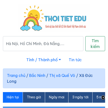
Tìm
kiếm
Tỉnh / Thành phố
Tin tức
Trang chủ
/
Bắc Ninh
/
Thị xã Quế Võ
/
Xã Đức
Long
Hiện tại
Theo giờ
Ngày mai
3 ngày tới
5 ngày 