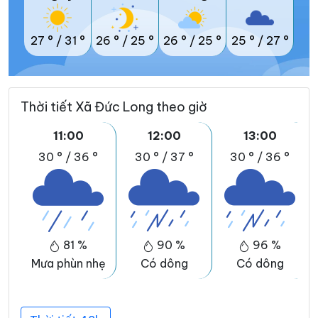
27 °
/
31 °
26 °
/
25 °
26 °
/
25 °
25 °
/
27 °
Thời tiết Xã Đức Long theo giờ
11:00
12:00
13:00
30 °
/
36 °
30 °
/
37 °
30 °
/
36 °
81 %
90 %
96 %
Mưa phùn nhẹ
Có dông
Có dông