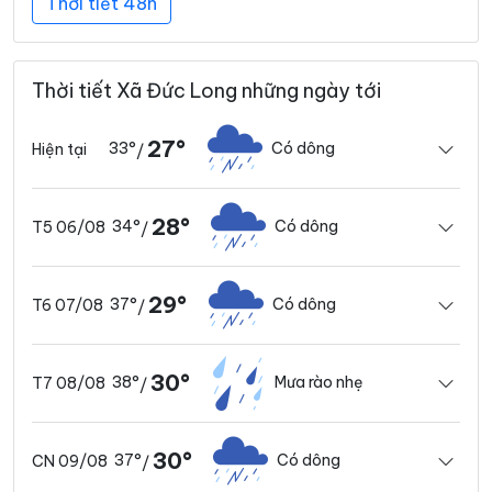
Thời tiết 48h
Thời tiết Xã Đức Long những ngày tới
27°
33°
Có dông
Hiện tại
/
28°
34°
Có dông
T5 06/08
/
29°
37°
Có dông
T6 07/08
/
30°
38°
Mưa rào nhẹ
T7 08/08
/
30°
37°
Có dông
CN 09/08
/