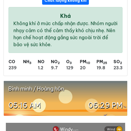
Chất lượng không khí
Khá
Không khí ở mức chấp nhận được. Nhóm người
nhạy cảm có thể cảm thấy khó chịu nhẹ. Nên
hạn chế hoạt động gắng sức ngoài trời để
bảo vệ sức khỏe.
CO
NH
NO
NO
O
PM
PM
SO
3
2
3
10
25
2
239
1.2
9.7
129
20
19.8
23.3
Bình minh / Hoàng hôn
05:16 AM
06:29 PM