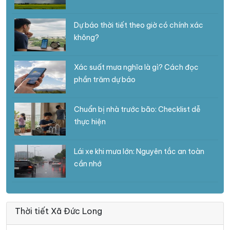
Dự báo thời tiết theo giờ có chính xác
không?
Xác suất mưa nghĩa là gì? Cách đọc
phần trăm dự báo
Chuẩn bị nhà trước bão: Checklist dễ
thực hiện
Lái xe khi mưa lớn: Nguyên tắc an toàn
cần nhớ
Thời tiết Xã Đức Long