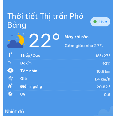
Thời tiết Thị trấn Phó
Live
Bảng
22°
Mây rải rác
Cảm giác như 27°.
Thấp/Cao
18°/27°
Độ ẩm
93%
Tầm nhìn
10.8 km
Gió
1.4 km/h
Điểm ngưng
20.82 °
UV
0.6
Nhiệt độ