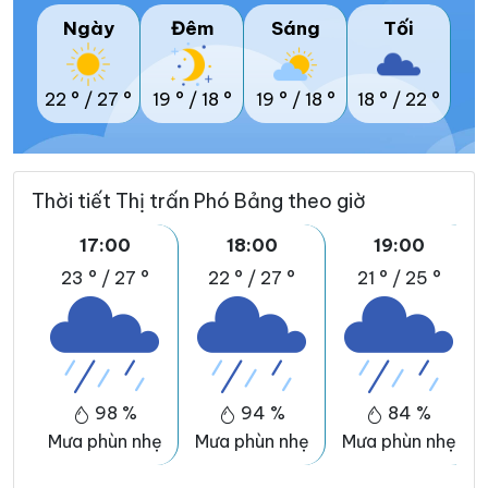
Ngày
Đêm
Sáng
Tối
22 °
/
27 °
19 °
/
18 °
19 °
/
18 °
18 °
/
22 °
Thời tiết Thị trấn Phó Bảng theo giờ
17:00
18:00
19:00
23 °
/
27 °
22 °
/
27 °
21 °
/
25 °
98 %
94 %
84 %
Mưa phùn nhẹ
Mưa phùn nhẹ
Mưa phùn nhẹ