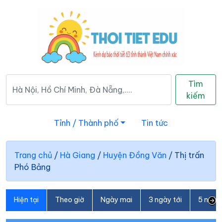
Tìm
kiếm
Tỉnh / Thành phố
Tin tức
Trang chủ
/
Hà Giang
/
Huyện Đồng Văn
/
Thị trấn
Phó Bảng
Hiện tại
Theo giờ
Ngày mai
3 ngày tới
5 ngày 