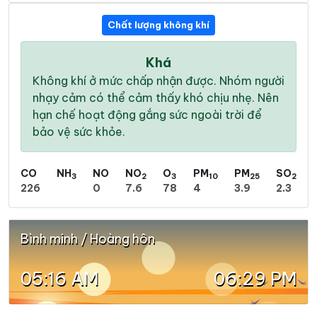
Chất lượng không khí
Khá
Không khí ở mức chấp nhận được. Nhóm người
nhạy cảm có thể cảm thấy khó chịu nhẹ. Nên
hạn chế hoạt động gắng sức ngoài trời để
bảo vệ sức khỏe.
CO
NH
NO
NO
O
PM
PM
SO
3
2
3
10
25
2
226
0
7.6
78
4
3.9
2.3
Bình minh / Hoàng hôn
05:16 AM
06:29 PM