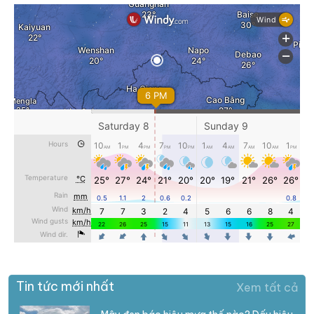
Tin tức mới nhất
Xem tất cả