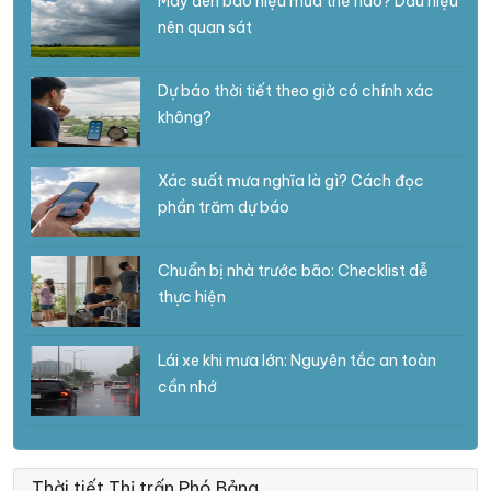
Mây đen báo hiệu mưa thế nào? Dấu hiệu
nên quan sát
Dự báo thời tiết theo giờ có chính xác
không?
Xác suất mưa nghĩa là gì? Cách đọc
phần trăm dự báo
Chuẩn bị nhà trước bão: Checklist dễ
thực hiện
Lái xe khi mưa lớn: Nguyên tắc an toàn
cần nhớ
Thời tiết Thị trấn Phó Bảng