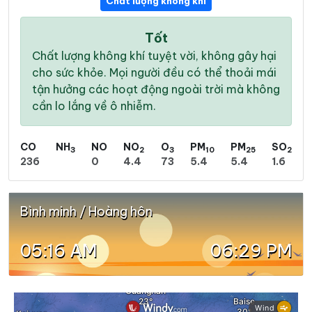
Chất lượng không khí
Tốt
Chất lượng không khí tuyệt vời, không gây hại
cho sức khỏe. Mọi người đều có thể thoải mái
tận hưởng các hoạt động ngoài trời mà không
cần lo lắng về ô nhiễm.
CO
NH
NO
NO
O
PM
PM
SO
3
2
3
10
25
2
236
0
4.4
73
5.4
5.4
1.6
Bình minh / Hoàng hôn
05:16 AM
06:29 PM