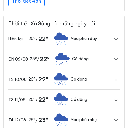
Thời tiết 48h
Thời tiết Xã Sủng Là những ngày tới
22°
25°
Mưa phùn dày
Hiện tại
/
22°
25°
Có dông
CN 09/08
/
22°
26°
Có dông
T2 10/08
/
22°
26°
Có dông
T3 11/08
/
23°
26°
Mưa phùn nhẹ
T4 12/08
/