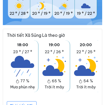
22 °
/
28 °
20 °
/
19 °
20 °
/
19 °
19 °
/
22 °
Thời tiết Xã Sủng Là theo giờ
18:00
19:00
20:00
23 °
/
27 °
22 °
/
26 °
22 °
/
25 °
77 %
65 %
54 %
Mưa phùn nhẹ
Trời ít mây
Trời ít mây