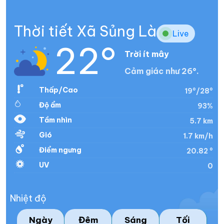
Thời tiết Xã Sủng Là
Live
22°
Trời ít mây
Cảm giác như 26°.
Thấp/Cao
19°/28°
Độ ẩm
93%
Tầm nhìn
5.7 km
Gió
1.7 km/h
Điểm ngưng
20.82 °
UV
0
Nhiệt độ
Ngày
Đêm
Sáng
Tối