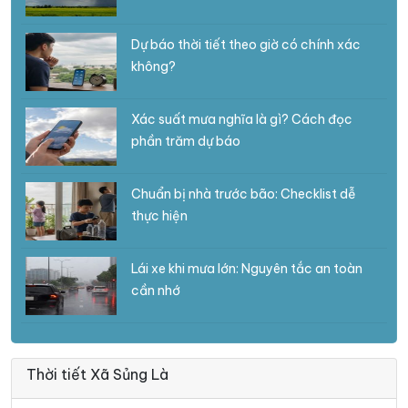
Dự báo thời tiết theo giờ có chính xác
không?
Xác suất mưa nghĩa là gì? Cách đọc
phần trăm dự báo
Chuẩn bị nhà trước bão: Checklist dễ
thực hiện
Lái xe khi mưa lớn: Nguyên tắc an toàn
cần nhớ
Thời tiết Xã Sủng Là