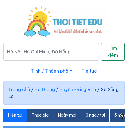
Tìm
kiếm
Tỉnh / Thành phố
Tin tức
Trang chủ
/
Hà Giang
/
Huyện Đồng Văn
/
Xã Sủng
Là
Hiện tại
Theo giờ
Ngày mai
3 ngày tới
5 ngày 