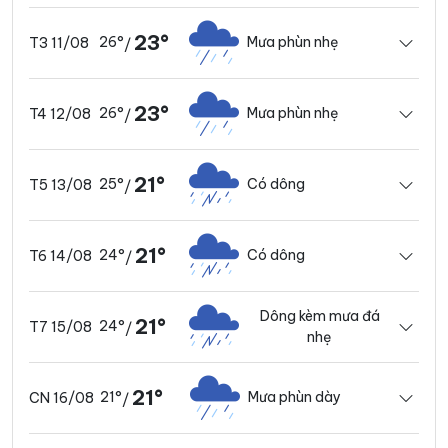
23°
26°
Mưa phùn nhẹ
T3 11/08
/
23°
26°
Mưa phùn nhẹ
T4 12/08
/
21°
25°
Có dông
T5 13/08
/
21°
24°
Có dông
T6 14/08
/
Dông kèm mưa đá
21°
24°
T7 15/08
/
nhẹ
21°
21°
Mưa phùn dày
CN 16/08
/