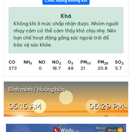
Chất lượng không khí
Khá
Không khí ở mức chấp nhận được. Nhóm người
nhạy cảm có thể cảm thấy khó chịu nhẹ. Nên
hạn chế hoạt động gắng sức ngoài trời để
bảo vệ sức khỏe.
CO
NH
NO
NO
O
PM
PM
SO
3
2
3
10
25
2
373
0
18.7
48
21
20.8
5.7
Bình minh / Hoàng hôn
05:16 AM
06:29 PM