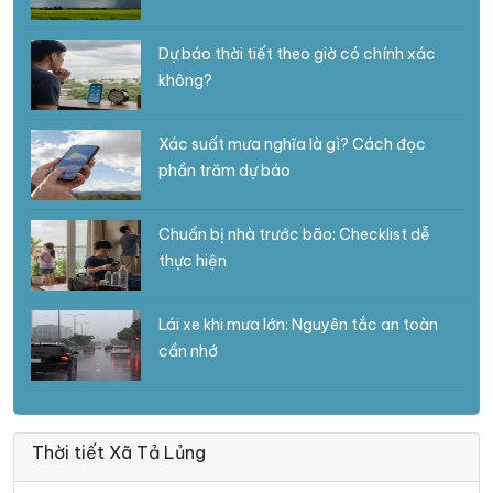
Dự báo thời tiết theo giờ có chính xác
không?
Xác suất mưa nghĩa là gì? Cách đọc
phần trăm dự báo
Chuẩn bị nhà trước bão: Checklist dễ
thực hiện
Lái xe khi mưa lớn: Nguyên tắc an toàn
cần nhớ
Thời tiết Xã Tả Lủng