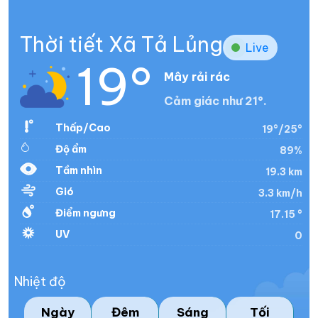
Thời tiết Xã Tả Lủng
Live
19°
Mây rải rác
Cảm giác như 21°.
Thấp/Cao
19°/25°
Độ ẩm
89%
Tầm nhìn
19.3 km
Gió
3.3 km/h
Điểm ngưng
17.15 °
UV
0
Nhiệt độ
Ngày
Đêm
Sáng
Tối