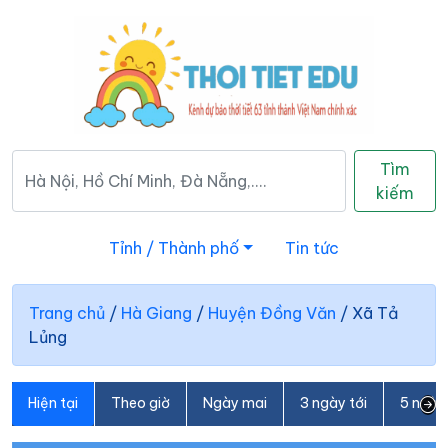
Tìm
kiếm
Tỉnh / Thành phố
Tin tức
Trang chủ
/
Hà Giang
/
Huyện Đồng Văn
/
Xã Tả
Lủng
Hiện tại
Theo giờ
Ngày mai
3 ngày tới
5 ngày 