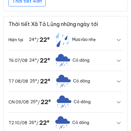
Thời tiết 48h
Thời tiết Xã Tả Lủng những ngày tới
22°
24°
Mưa rào nhẹ
Hiện tại
/
22°
24°
Có dông
T6 07/08
/
22°
25°
Có dông
T7 08/08
/
22°
25°
Có dông
CN 09/08
/
22°
26°
Có dông
T2 10/08
/