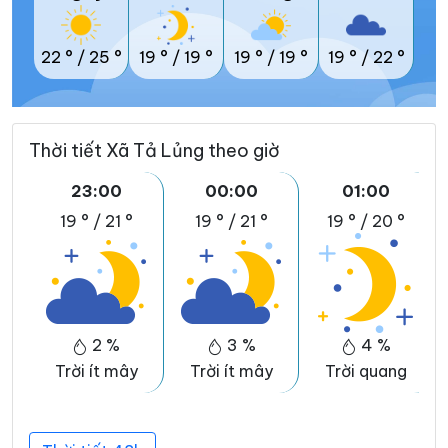
22 °
/
25 °
19 °
/
19 °
19 °
/
19 °
19 °
/
22 °
Thời tiết Xã Tả Lủng theo giờ
23:00
00:00
01:00
19 °
/
21 °
19 °
/
21 °
19 °
/
20 °
2 %
3 %
4 %
Trời ít mây
Trời ít mây
Trời quang