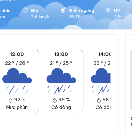
 nhìn
Gió
Điểm ngưng
UV
 km
7.6 km/h
19.76 °
2.9
12:00
13:00
14:00
22 °
/
26 °
21 °
/
25 °
22 °
/
26 °
92 %
96 %
98 %
Mưa phùn
Có dông
Có dông