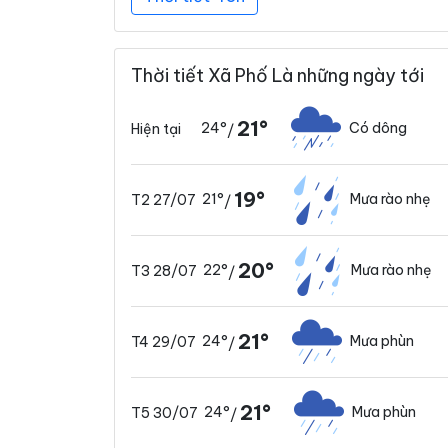
Thời tiết Xã Phố Là những ngày tới
21°
24°
Có dông
Hiện tại
/
19°
21°
Mưa rào nhẹ
T2 27/07
/
20°
22°
Mưa rào nhẹ
T3 28/07
/
21°
24°
Mưa phùn
T4 29/07
/
21°
24°
Mưa phùn
T5 30/07
/