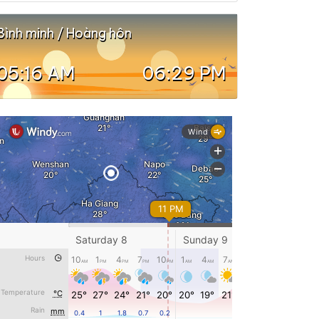
Bình minh / Hoàng hôn
05:16 AM
06:29 PM