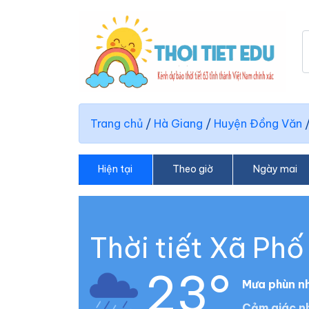
Trang chủ
/
Hà Giang
/
Huyện Đồng Văn
Hiện tại
Theo giờ
Ngày mai
Thời tiết Xã Phố
23°
Mưa phùn n
Cảm giác nh