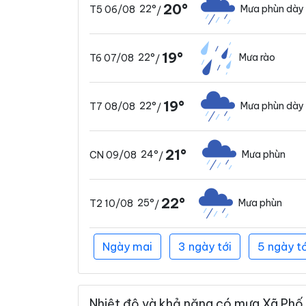
20°
22°
Mưa phùn dày
T5 06/08
/
19°
22°
Mưa rào
T6 07/08
/
19°
22°
Mưa phùn dày
T7 08/08
/
21°
24°
Mưa phùn
CN 09/08
/
22°
25°
Mưa phùn
T2 10/08
/
Ngày mai
3 ngày tới
5 ngày tớ
Nhiệt độ và khả năng có mưa Xã Phố L