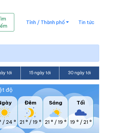
Tìm
Tỉnh / Thành phố
Tin tức
iếm
ày tới
15 ngày tới
30 ngày tới
ệt độ
Ngày
Đêm
Sáng
Tối
°
/
24 °
21 °
/
19 °
21 °
/
19 °
19 °
/
21 °