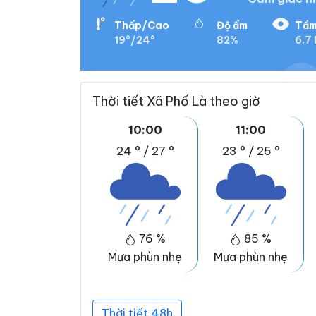
Thấp/Cao
Độ ẩm
Tầm
19°/24°
82%
6.7
Thời tiết Xã Phố Là theo giờ
10:00
11:00
24 °
/
27 °
23 °
/
25 °
76 %
85 %
Mưa phùn nhẹ
Mưa phùn nhẹ
Thời tiết 48h