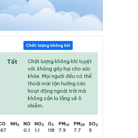
Chất lượng không khí
15:00
16:00
17:00
Tốt
Chất lượng không khí tuyệt
22 °
/
25 °
22 °
/
25 °
22 °
/
24 °
vời, không gây hại cho sức
khỏe. Mọi người đều có thể
thoải mái tận hưởng các
hoạt động ngoài trời mà
không cần lo lắng về ô
97 %
94 %
89 %
nhiễm.
Có dông
Mưa phùn nhẹ
Mưa phùn nhẹ
CO
NH
NO
NO
O
PM
PM
SO
3
2
3
10
25
2
167
0.1
1.1
118
7.9
7.7
5