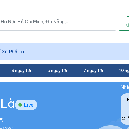
k
/
Xã Phố Là
3 ngày tới
5 ngày tới
7 ngày tới
10 ng
Nhi
 Là
Live
21 
hẹ
ư 26°.