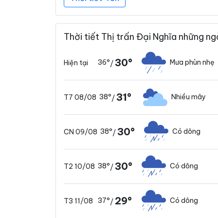
Thời tiết Thị trấn Đại Nghĩa những ng
30°
36°
Mưa phùn nhẹ
Hiện tại
/
31°
38°
Nhiều mây
T7 08/08
/
30°
38°
Có dông
CN 09/08
/
30°
38°
Có dông
T2 10/08
/
29°
37°
Có dông
T3 11/08
/