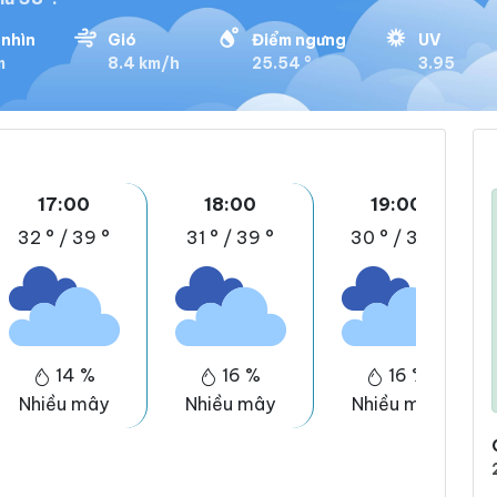
nhìn
Gió
Điểm ngưng
UV
m
8.4 km/h
25.54 °
3.95
17:00
18:00
19:00
32 °
/
39 °
31 °
/
39 °
30 °
/
37 °
14 %
16 %
16 %
Nhiều mây
Nhiều mây
Nhiều mây