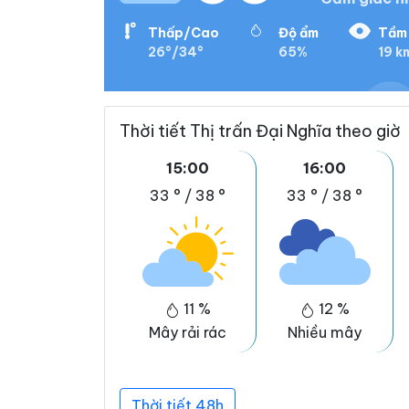
Thấp/Cao
Độ ẩm
Tầm 
26°/34°
65%
19 k
Thời tiết Thị trấn Đại Nghĩa theo giờ
15:00
16:00
33 °
/
38 °
33 °
/
38 °
11 %
12 %
Mây rải rác
Nhiều mây
Thời tiết 48h