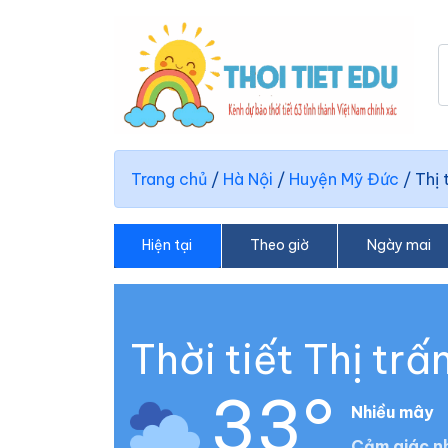
Trang chủ
/
Hà Nội
/
Huyện Mỹ Đức
/
Thị 
Hiện tại
Theo giờ
Ngày mai
Thời tiết Thị tr
33°
Nhiều mây
Cảm giác nh