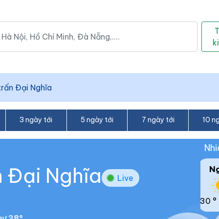
k
trấn Đại Nghĩa
3 ngày tới
5 ngày tới
7 ngày tới
10 ng
Nhi
ấn Đại Nghĩa
N
Live
30 °
ư 38°.