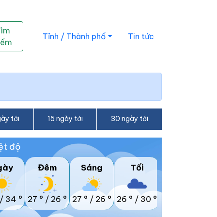
Tìm
Tỉnh / Thành phố
Tin tức
iếm
ày tới
15 ngày tới
30 ngày tới
ệt độ
gày
Đêm
Sáng
Tối
/
34 °
27 °
/
26 °
27 °
/
26 °
26 °
/
30 °