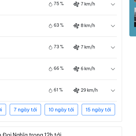
75 %
7 km/h
63 %
8 km/h
73 %
7 km/h
66 %
6 km/h
61 %
29 km/h
i
7 ngày tới
10 ngày tới
15 ngày tới
 Đại Nghĩa trong 12h tới