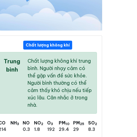
Chất lượng không khí
20:00
21:00
22:00
Trung
Chất lượng không khí trung
29 °
/
36 °
28 °
/
35 °
28 °
/
35 °
bình. Người nhạy cảm có
bình
thể gặp vấn đề sức khỏe.
Người bình thường có thể
cảm thấy khó chịu nếu tiếp
xúc lâu. Cân nhắc ở trong
13 %
8 %
4 %
nhà.
Nhiều mây
Mây rải rác
Mây rải rác
CO
NH
NO
NO
O
PM
PM
SO
3
2
3
10
25
2
214
0.3
1.8
192
29.4
29
8.3