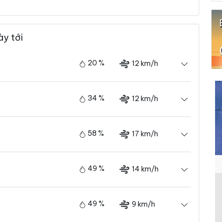
ày tới
20 %
12 km/h
34 %
12 km/h
58 %
17 km/h
49 %
14 km/h
49 %
9 km/h