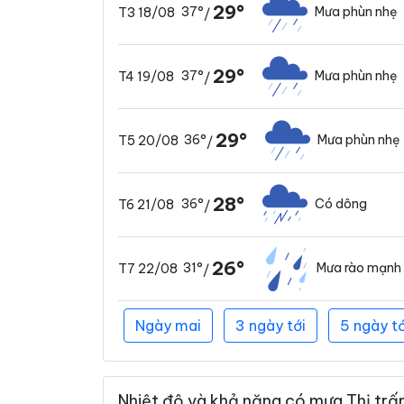
29°
37°
Mưa phùn nhẹ
T3 18/08
/
29°
37°
Mưa phùn nhẹ
T4 19/08
/
29°
36°
Mưa phùn nhẹ
T5 20/08
/
28°
36°
Có dông
T6 21/08
/
26°
31°
Mưa rào mạnh
T7 22/08
/
Ngày mai
3 ngày tới
5 ngày tớ
Nhiệt độ và khả năng có mưa Thị trấn