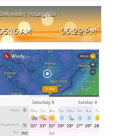
Bình minh / Hoàng hôn
05:16 AM
06:29 PM