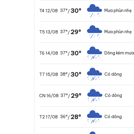
30°
37°
Mưa phùn nhẹ
T4 12/08
/
29°
37°
Mưa phùn nhẹ
T5 13/08
/
30°
37°
Dông kèm mưa
T6 14/08
/
30°
38°
Có dông
T7 15/08
/
29°
37°
Có dông
CN 16/08
/
28°
36°
Có dông
T2 17/08
/