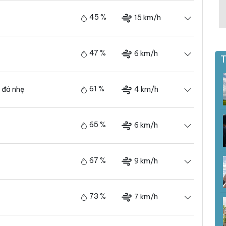
45 %
15 km/h
47 %
6 km/h
T
61 %
4 km/h
 đá nhẹ
65 %
6 km/h
67 %
9 km/h
73 %
7 km/h