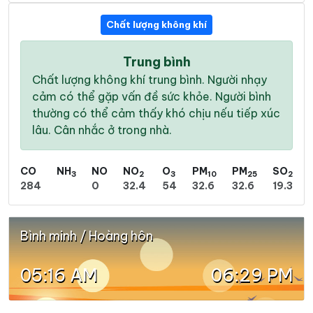
Chất lượng không khí
Trung bình
Chất lượng không khí trung bình. Người nhạy
cảm có thể gặp vấn đề sức khỏe. Người bình
thường có thể cảm thấy khó chịu nếu tiếp xúc
lâu. Cân nhắc ở trong nhà.
CO
NH
NO
NO
O
PM
PM
SO
3
2
3
10
25
2
284
0
32.4
54
32.6
32.6
19.3
Bình minh / Hoàng hôn
05:16 AM
06:29 PM