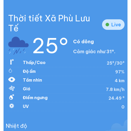
Thời tiết Xã Phù Lưu
Live
Tế
25°
Có dông
Cảm giác như 31°.
Thấp/Cao
25°/30°
Độ ẩm
97%
Tầm nhìn
4 km
Gió
7.8 km/h
Điểm ngưng
24.49 °
UV
0
Nhiệt độ