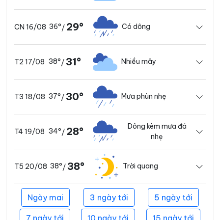
29°
36°
Có dông
CN 16/08
/
31°
38°
Nhiều mây
T2 17/08
/
30°
37°
Mưa phùn nhẹ
T3 18/08
/
Dông kèm mưa đá
28°
34°
T4 19/08
/
nhẹ
38°
38°
Trời quang
T5 20/08
/
Ngày mai
3 ngày tới
5 ngày tới
7 ngày tới
10 ngày tới
15 ngày tới