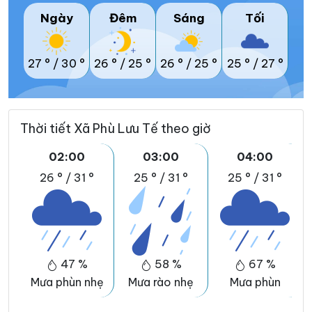
Ngày
Đêm
Sáng
Tối
27 °
/
30 °
26 °
/
25 °
26 °
/
25 °
25 °
/
27 °
Thời tiết Xã Phù Lưu Tế theo giờ
02:00
03:00
04:00
26 °
/
31 °
25 °
/
31 °
25 °
/
31 °
47 %
58 %
67 %
Mưa phùn nhẹ
Mưa rào nhẹ
Mưa phùn