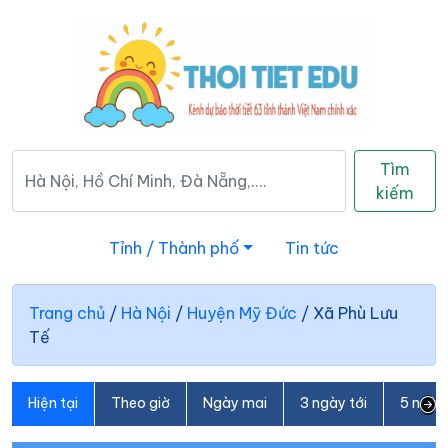
Tìm
kiếm
Tỉnh / Thành phố
Tin tức
Trang chủ
/
Hà Nội
/
Huyện Mỹ Đức
/
Xã Phù Lưu
Tế
Hiện tại
Theo giờ
Ngày mai
3 ngày tới
5 ngày 