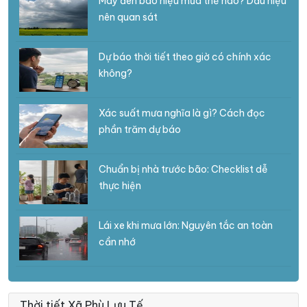
Mây đen báo hiệu mưa thế nào? Dấu hiệu
nên quan sát
Dự báo thời tiết theo giờ có chính xác
không?
Xác suất mưa nghĩa là gì? Cách đọc
phần trăm dự báo
Chuẩn bị nhà trước bão: Checklist dễ
thực hiện
Lái xe khi mưa lớn: Nguyên tắc an toàn
cần nhớ
Thời tiết Xã Phù Lưu Tế