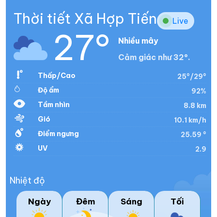
Thời tiết Xã Hợp Tiến
Live
27°
Nhiều mây
Cảm giác như 32°.
Thấp/Cao
25°/29°
Độ ẩm
92%
Tầm nhìn
8.8 km
Gió
10.1 km/h
Điểm ngưng
25.59 °
UV
2.9
Nhiệt độ
Ngày
Đêm
Sáng
Tối