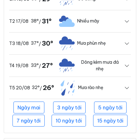
31°
38°
Nhiều mây
T2 17/08
/
30°
37°
Mưa phùn nhẹ
T3 18/08
/
Dông kèm mưa đá
27°
33°
T4 19/08
/
nhẹ
26°
32°
Mưa rào nhẹ
T5 20/08
/
Ngày mai
3 ngày tới
5 ngày tới
7 ngày tới
10 ngày tới
15 ngày tới