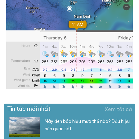
Tin tức mới nhất
Xem tất cả
Mây đen báo hiệu mưa thế nào? Dấu hiệu
nên quan sát