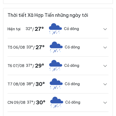
Thời tiết Xã Hợp Tiến những ngày tới
27°
32°
Có dông
Hiện tại
/
27°
33°
Có dông
T5 06/08
/
29°
37°
Có dông
T6 07/08
/
30°
38°
Có dông
T7 08/08
/
30°
37°
Có dông
CN 09/08
/