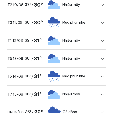
30°
37°
Nhiều mây
T2 10/08
/
30°
38°
Mưa phùn nhẹ
T3 11/08
/
31°
39°
Nhiều mây
T4 12/08
/
31°
38°
Nhiều mây
T5 13/08
/
31°
38°
Mưa phùn nhẹ
T6 14/08
/
31°
38°
Nhiều mây
T7 15/08
/
29°
36°
Có dông
CN 16/08
/