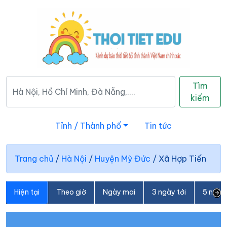
Tìm
kiếm
Tỉnh / Thành phố
Tin tức
Trang chủ
/
Hà Nội
/
Huyện Mỹ Đức
/
Xã Hợp Tiến
Hiện tại
Theo giờ
Ngày mai
3 ngày tới
5 ngày 