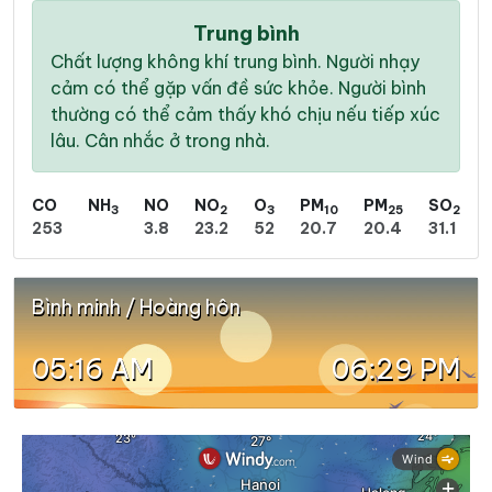
Trung bình
Chất lượng không khí trung bình. Người nhạy
cảm có thể gặp vấn đề sức khỏe. Người bình
thường có thể cảm thấy khó chịu nếu tiếp xúc
lâu. Cân nhắc ở trong nhà.
CO
NH
NO
NO
O
PM
PM
SO
3
2
3
10
25
2
253
3.8
23.2
52
20.7
20.4
31.1
Bình minh / Hoàng hôn
05:16 AM
06:29 PM