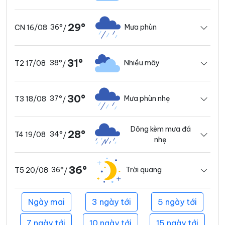
29°
36°
Mưa phùn
CN 16/08
/
31°
38°
Nhiều mây
T2 17/08
/
30°
37°
Mưa phùn nhẹ
T3 18/08
/
Dông kèm mưa đá
28°
34°
T4 19/08
/
nhẹ
36°
36°
Trời quang
T5 20/08
/
Ngày mai
3 ngày tới
5 ngày tới
7 ngày tới
10 ngày tới
15 ngày tới