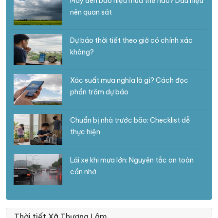
Mây đen báo hiệu mưa thế nào? Dấu hiệu
nên quan sát
Dự báo thời tiết theo giờ có chính xác
không?
Xác suất mưa nghĩa là gì? Cách đọc
phần trăm dự báo
Chuẩn bị nhà trước bão: Checklist dễ
thực hiện
Lái xe khi mưa lớn: Nguyên tắc an toàn
cần nhớ
Thời tiết Xã Thượng Lâm