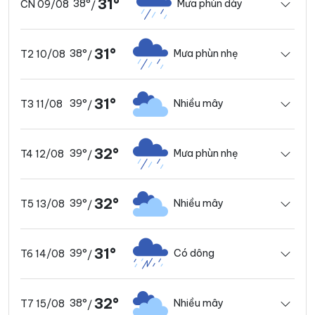
31°
38°
Mưa phùn dày
CN 09/08
/
31°
38°
Mưa phùn nhẹ
T2 10/08
/
31°
39°
Nhiều mây
T3 11/08
/
32°
39°
Mưa phùn nhẹ
T4 12/08
/
32°
39°
Nhiều mây
T5 13/08
/
31°
39°
Có dông
T6 14/08
/
32°
38°
Nhiều mây
T7 15/08
/