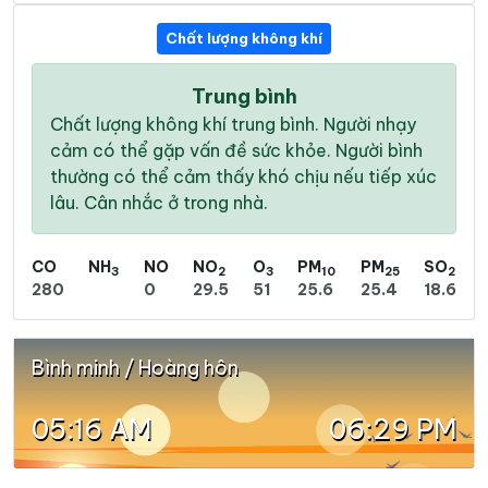
Chất lượng không khí
Trung bình
Chất lượng không khí trung bình. Người nhạy
cảm có thể gặp vấn đề sức khỏe. Người bình
thường có thể cảm thấy khó chịu nếu tiếp xúc
lâu. Cân nhắc ở trong nhà.
CO
NH
NO
NO
O
PM
PM
SO
3
2
3
10
25
2
280
0
29.5
51
25.6
25.4
18.6
Bình minh / Hoàng hôn
05:16 AM
06:29 PM