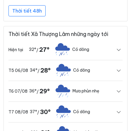
Thời tiết 48h
Thời tiết Xã Thượng Lâm những ngày tới
27°
32°
Có dông
Hiện tại
/
28°
34°
Có dông
T5 06/08
/
29°
36°
Mưa phùn nhẹ
T6 07/08
/
30°
37°
Có dông
T7 08/08
/