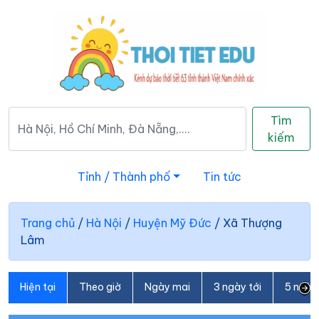
Tìm
kiếm
Tỉnh / Thành phố
Tin tức
Trang chủ
/
Hà Nội
/
Huyện Mỹ Đức
/
Xã Thượng
Lâm
Hiện tại
Theo giờ
Ngày mai
3 ngày tới
5 ngày 