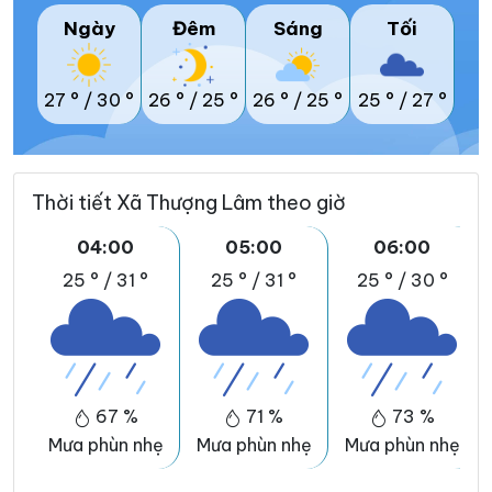
Ngày
Đêm
Sáng
Tối
27 °
/
30 °
26 °
/
25 °
26 °
/
25 °
25 °
/
27 °
Thời tiết Xã Thượng Lâm theo giờ
04:00
05:00
06:00
25 °
/
31 °
25 °
/
31 °
25 °
/
30 °
67 %
71 %
73 %
Mưa phùn nhẹ
Mưa phùn nhẹ
Mưa phùn nhẹ