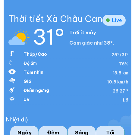
Thời tiết Xã Châu Can
Live
31°
Trời ít mây
Cảm giác như 38°.
Thấp/Cao
25°/31°
Độ ẩm
76%
Tầm nhìn
13.8 km
Gió
10.8 km/h
Điểm ngưng
26.27 °
UV
1.6
Nhiệt độ
Ngày
Đêm
Sáng
Tối