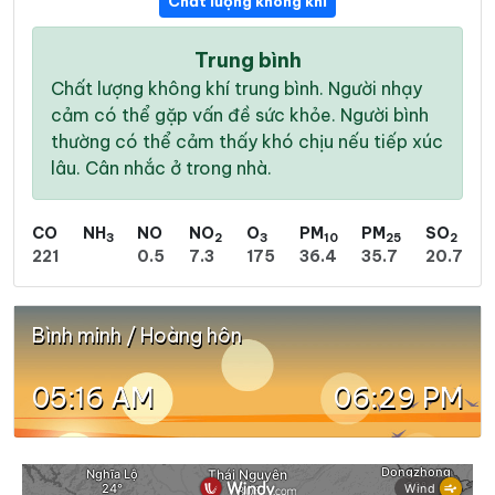
Chất lượng không khí
Trung bình
Chất lượng không khí trung bình. Người nhạy
cảm có thể gặp vấn đề sức khỏe. Người bình
thường có thể cảm thấy khó chịu nếu tiếp xúc
lâu. Cân nhắc ở trong nhà.
CO
NH
NO
NO
O
PM
PM
SO
3
2
3
10
25
2
221
0.5
7.3
175
36.4
35.7
20.7
Bình minh / Hoàng hôn
05:16 AM
06:29 PM