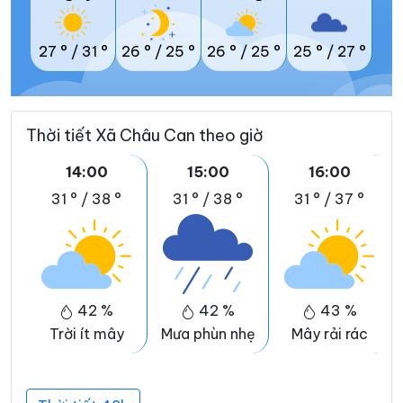
27 °
/
31 °
26 °
/
25 °
26 °
/
25 °
25 °
/
27 °
Thời tiết Xã Châu Can theo giờ
14:00
15:00
16:00
31 °
/
38 °
31 °
/
38 °
31 °
/
37 °
42 %
42 %
43 %
Trời ít mây
Mưa phùn nhẹ
Mây rải rác