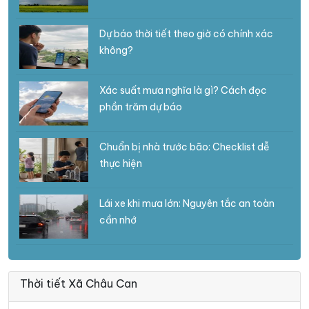
Dự báo thời tiết theo giờ có chính xác
không?
Xác suất mưa nghĩa là gì? Cách đọc
phần trăm dự báo
Chuẩn bị nhà trước bão: Checklist dễ
thực hiện
Lái xe khi mưa lớn: Nguyên tắc an toàn
cần nhớ
Thời tiết Xã Châu Can