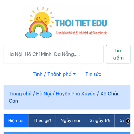
Tìm
kiếm
Tỉnh / Thành phố
Tin tức
Trang chủ
/
Hà Nội
/
Huyện Phú Xuyên
/
Xã Châu
Can
Hiện tại
Theo giờ
Ngày mai
3 ngày tới
5 ngày 