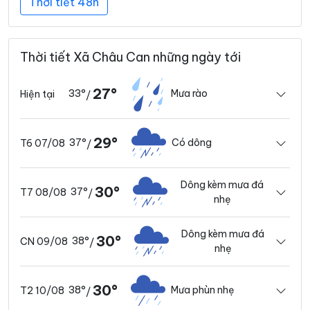
Thời tiết 48h
Thời tiết Xã Châu Can những ngày tới
27°
33°
Mưa rào
Hiện tại
/
29°
37°
Có dông
T6 07/08
/
Dông kèm mưa đá
30°
37°
T7 08/08
/
nhẹ
Dông kèm mưa đá
30°
38°
CN 09/08
/
nhẹ
30°
38°
Mưa phùn nhẹ
T2 10/08
/