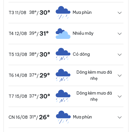
30°
38°
Mưa phùn
T3 11/08
/
31°
39°
Nhiều mây
T4 12/08
/
30°
38°
Có dông
T5 13/08
/
Dông kèm mưa đá
29°
37°
T6 14/08
/
nhẹ
Dông kèm mưa đá
30°
37°
T7 15/08
/
nhẹ
26°
31°
Mưa phùn
CN 16/08
/