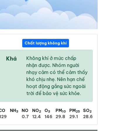
Chất lượng không khí
21:00
22:00
23:00
Khá
Không khí ở mức chấp
27 °
/
33 °
26 °
/
33 °
26 °
/
32 °
nhận được. Nhóm người
nhạy cảm có thể cảm thấy
khó chịu nhẹ. Nên hạn chế
hoạt động gắng sức ngoài
trời để bảo vệ sức khỏe.
46 %
43 %
47 %
Mưa phùn nhẹ
Nhiều mây
Nhiều mây
CO
NH
NO
NO
O
PM
PM
SO
3
2
3
10
25
2
329
0.7
12.4
146
29.8
29.1
28.6