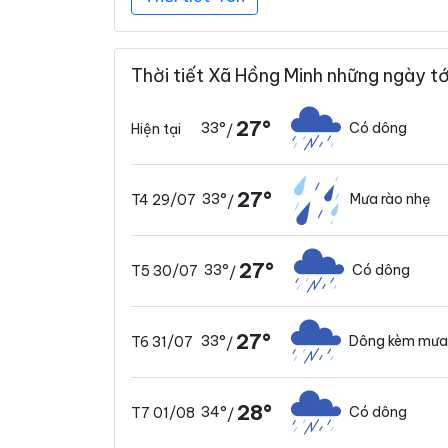
Thời tiết Xã Hồng Minh những ngày tớ
27°
33°
Có dông
Hiện tại
/
27°
33°
Mưa rào nhẹ
T4 29/07
/
27°
33°
Có dông
T5 30/07
/
27°
33°
Dông kèm mưa
T6 31/07
/
28°
34°
Có dông
T7 01/08
/