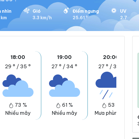
 nhìn
Gió
Điểm ngưng
UV
3 km
3.3 km/h
25.61 °
2.7
18:00
19:00
20:00
29 °
/
35 °
27 °
/
34 °
27 °
/
33 °
73 %
61 %
53 %
Nhiều mây
Nhiều mây
Mưa phùn nhẹ