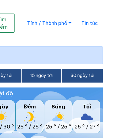
Tìm
Tỉnh / Thành phố
Tin tức
iếm
ày tới
15 ngày tới
30 ngày tới
ệt độ
gày
Đêm
Sáng
Tối
/
30 °
25 °
/
25 °
25 °
/
25 °
25 °
/
27 °