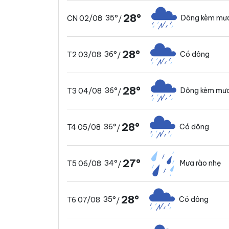
28°
35°
Dông kèm mưa
CN 02/08
/
28°
36°
Có dông
T2 03/08
/
28°
36°
Dông kèm mưa
T3 04/08
/
28°
36°
Có dông
T4 05/08
/
27°
34°
Mưa rào nhẹ
T5 06/08
/
28°
35°
Có dông
T6 07/08
/