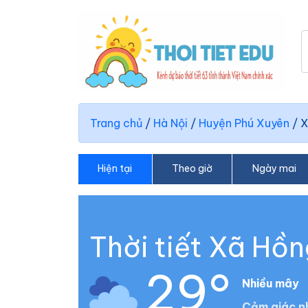
Trang chủ
/
Hà Nội
/
Huyện Phú Xuyên
/
X
Hiện tại
Theo giờ
Ngày mai
Thời tiết Xã Hồ
29°
Nhiều mây
Cảm giác n