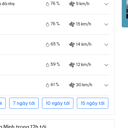
76 %
9 km/h
 đá nhẹ
76 %
15 km/h
65 %
14 km/h
59 %
12 km/h
61 %
30 km/h
i
7 ngày tới
10 ngày tới
15 ngày tới
 Minh trong 12h tới