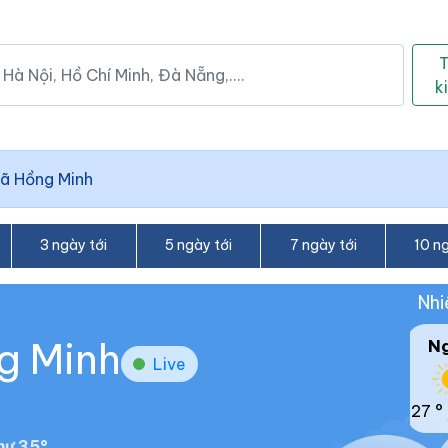
k
ã Hồng Minh
3 ngày tới
5 ngày tới
7 ngày tới
10 ng
Nhi
ng Minh
N
Live
27 °
hư 35°.