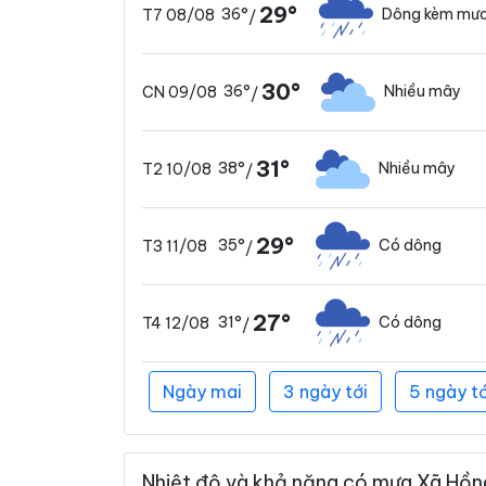
29°
36°
Dông kèm mưa
T7 08/08
/
30°
36°
Nhiều mây
CN 09/08
/
31°
38°
Nhiều mây
T2 10/08
/
29°
35°
Có dông
T3 11/08
/
27°
31°
Có dông
T4 12/08
/
Ngày mai
3 ngày tới
5 ngày tớ
Nhiệt độ và khả năng có mưa Xã Hồng