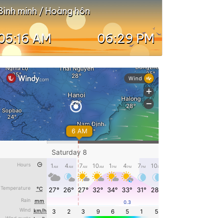
Bình minh / Hoàng hôn
05:16 AM
06:29 PM