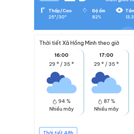
Thấp/Cao
Độ ẩm
Tầm
25°/30°
82%
13.
Thời tiết Xã Hồng Minh theo giờ
16:00
17:00
29 °
/
35 °
29 °
/
35 °
94 %
87 %
Nhiều mây
Nhiều mây
Thời tiết 48h