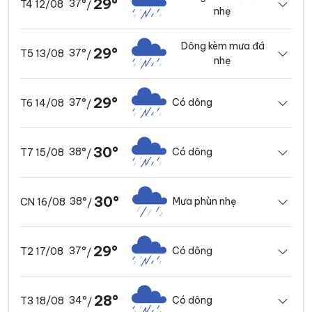
29°
37°
T4 12/08
/
nhẹ
Dông kèm mưa đá
29°
37°
T5 13/08
/
nhẹ
29°
37°
Có dông
T6 14/08
/
30°
38°
Có dông
T7 15/08
/
30°
38°
Mưa phùn nhẹ
CN 16/08
/
29°
37°
Có dông
T2 17/08
/
28°
34°
Có dông
T3 18/08
/