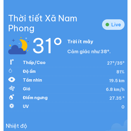
Thời tiết Xã Nam
Live
Phong
31°
Trời ít mây
Cảm giác như 38°.
Thấp/Cao
27°/35°
Độ ẩm
81%
Tầm nhìn
19.5 km
Gió
6.8 km/h
Điểm ngưng
27.35 °
UV
0
Nhiệt độ