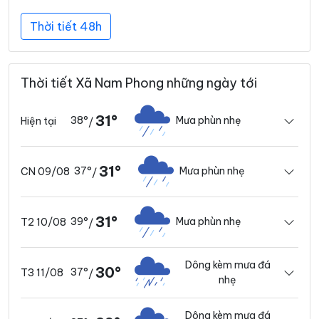
Thời tiết 48h
Thời tiết Xã Nam Phong những ngày tới
31°
38°
Mưa phùn nhẹ
Hiện tại
/
31°
37°
Mưa phùn nhẹ
CN 09/08
/
31°
39°
Mưa phùn nhẹ
T2 10/08
/
Dông kèm mưa đá
30°
37°
T3 11/08
/
nhẹ
Dông kèm mưa đá