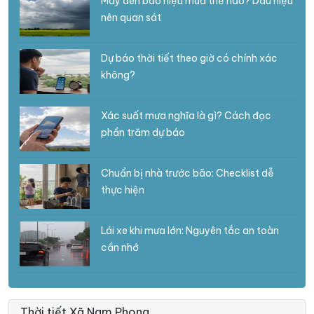
Mây đen báo hiệu mưa thế nào? Dấu hiệu
nên quan sát
Dự báo thời tiết theo giờ có chính xác
không?
Xác suất mưa nghĩa là gì? Cách đọc
phần trăm dự báo
Chuẩn bị nhà trước bão: Checklist dễ
thực hiện
Lái xe khi mưa lớn: Nguyên tắc an toàn
cần nhớ
Thời tiết Xã Nam Phong