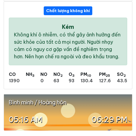
Chất lượng không khí
Kém
Không khí ô nhiễm, có thể gây ảnh hưởng đến
sức khỏe của tất cả mọi người. Người nhạy
cảm có nguy cơ gặp vấn đề nghiêm trọng
hơn. Nên hạn chế ra ngoài và đeo khẩu trang.
CO
NH
NO
NO
O
PM
PM
SO
3
2
3
10
25
2
1390
0
63
93
130.4
127.6
43.5
Bình minh / Hoàng hôn
05:16 AM
06:29 PM