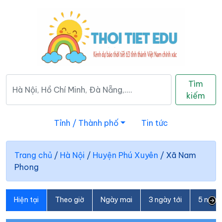
Tìm
kiếm
Tỉnh / Thành phố
Tin tức
Trang chủ
/
Hà Nội
/
Huyện Phú Xuyên
/
Xã Nam
Phong
Hiện tại
Theo giờ
Ngày mai
3 ngày tới
5 ngày 