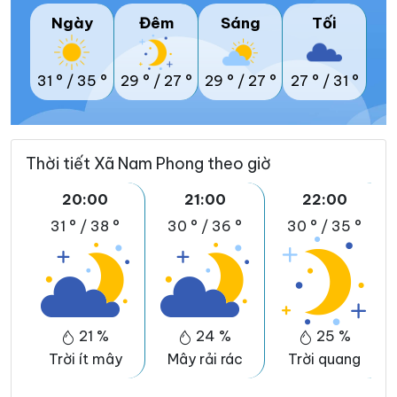
Ngày
Đêm
Sáng
Tối
31 °
/
35 °
29 °
/
27 °
29 °
/
27 °
27 °
/
31 °
Thời tiết Xã Nam Phong theo giờ
20:00
21:00
22:00
31 °
/
38 °
30 °
/
36 °
30 °
/
35 °
21 %
24 %
25 %
Trời ít mây
Mây rải rác
Trời quang