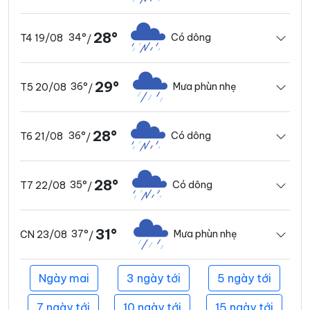
28°
34°
Có dông
T4 19/08
/
29°
36°
Mưa phùn nhẹ
T5 20/08
/
28°
36°
Có dông
T6 21/08
/
28°
35°
Có dông
T7 22/08
/
31°
37°
Mưa phùn nhẹ
CN 23/08
/
Ngày mai
3 ngày tới
5 ngày tới
7 ngày tới
10 ngày tới
15 ngày tới