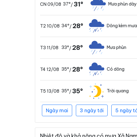
31°
37°
Mưa phùn dày
CN 09/08
/
28°
34°
Dông kèm mưa
T2 10/08
/
28°
33°
Mưa phùn
T3 11/08
/
28°
35°
Có dông
T4 12/08
/
35°
35°
Trời quang
T5 13/08
/
Ngày mai
3 ngày tới
5 ngày tớ
Nhiệt độ và khả năng có mưa Xã Nam 