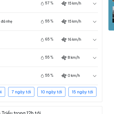
57 %
15 km/h
55 %
15 km/h
 đá nhẹ
65 %
16 km/h
55 %
8 km/h
55 %
0 km/h
i
7 ngày tới
10 ngày tới
15 ngày tới
Triều trong 12h tới