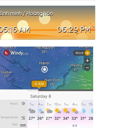
Bình minh / Hoàng hôn
05:16 AM
06:29 PM