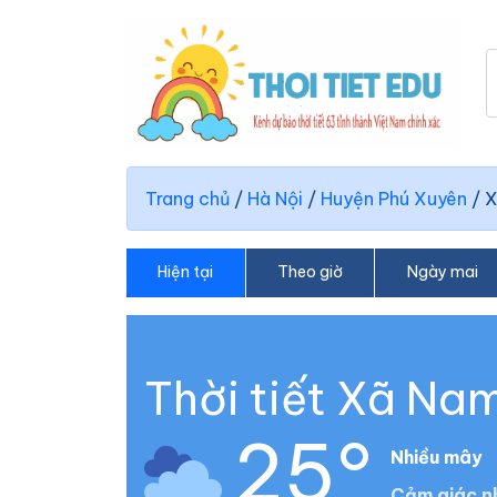
Trang chủ
/
Hà Nội
/
Huyện Phú Xuyên
/
X
Hiện tại
Theo giờ
Ngày mai
Thời tiết Xã Nam
25°
Nhiều mây
Cảm giác n