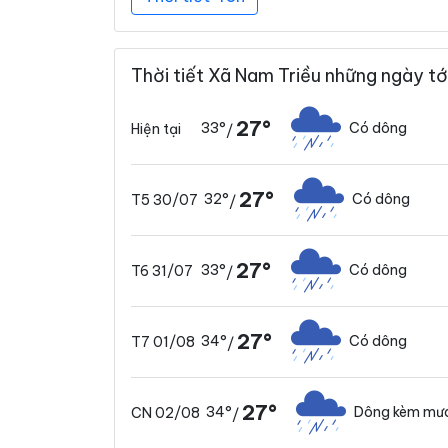
Thời tiết Xã Nam Triều những ngày tớ
27°
33°
Có dông
Hiện tại
/
27°
32°
Có dông
T5 30/07
/
27°
33°
Có dông
T6 31/07
/
27°
34°
Có dông
T7 01/08
/
27°
34°
Dông kèm mưa
CN 02/08
/