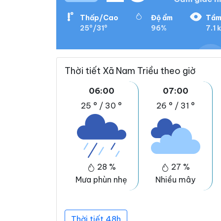
Thấp/Cao
Độ ẩm
Tầm
25°/31°
96%
7.1 
Thời tiết Xã Nam Triều theo giờ
06:00
07:00
25 °
/
30 °
26 °
/
31 °
28 %
27 %
Mưa phùn nhẹ
Nhiều mây
Thời tiết 48h