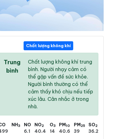
Chất lượng không khí
11:00
12:00
13:00
Trung
Chất lượng không khí trung
30 °
/
38 °
30 °
/
38 °
31 °
/
38 °
bình. Người nhạy cảm có
bình
thể gặp vấn đề sức khỏe.
Người bình thường có thể
cảm thấy khó chịu nếu tiếp
xúc lâu. Cân nhắc ở trong
49 %
64 %
76 %
nhà.
Mưa phùn nhẹ
Nhiều mây
Nhiều mây
CO
NH
NO
NO
O
PM
PM
SO
3
2
3
10
25
2
499
6.1
40.4
14
40.6
39
36.2