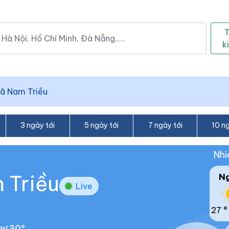
k
ã Nam Triều
3 ngày tới
5 ngày tới
7 ngày tới
10 ng
Nhi
 Triều
N
Live
27 °
hư 30°.