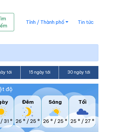
Tìm
Tỉnh / Thành phố
Tin tức
iếm
ày tới
15 ngày tới
30 ngày tới
ệt độ
gày
Đêm
Sáng
Tối
/
31 °
26 °
/
25 °
26 °
/
25 °
25 °
/
27 °