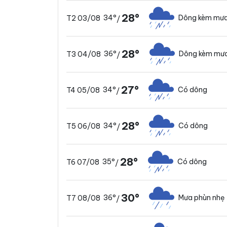
28°
34°
Dông kèm mưa
T2 03/08
/
28°
36°
Dông kèm mưa
T3 04/08
/
27°
34°
Có dông
T4 05/08
/
28°
34°
Có dông
T5 06/08
/
28°
35°
Có dông
T6 07/08
/
30°
36°
Mưa phùn nhẹ
T7 08/08
/