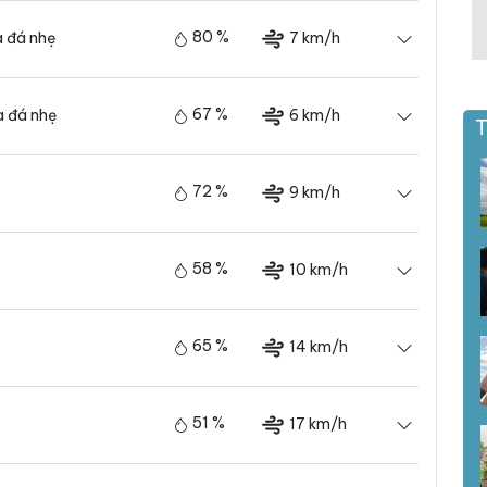
80 %
7 km/h
 đá nhẹ
67 %
6 km/h
 đá nhẹ
T
72 %
9 km/h
58 %
10 km/h
65 %
14 km/h
51 %
17 km/h