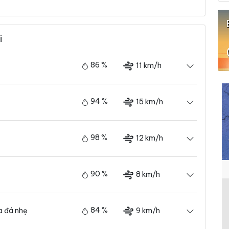
i
86 %
11 km/h
94 %
15 km/h
98 %
12 km/h
90 %
8 km/h
84 %
9 km/h
 đá nhẹ