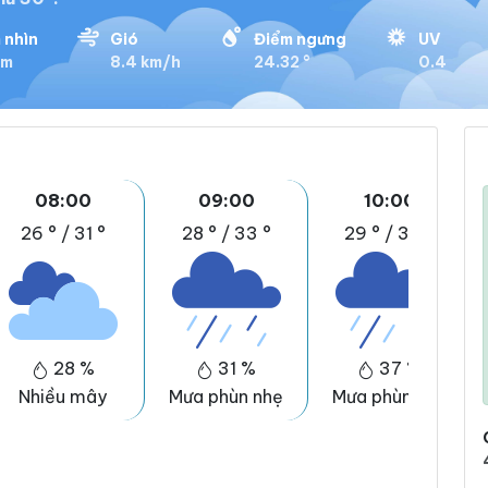
 nhìn
Gió
Điểm ngưng
UV
km
8.4 km/h
24.32 °
0.4
08:00
09:00
10:00
26 °
/
31 °
28 °
/
33 °
29 °
/
35 °
28 %
31 %
37 %
Nhiều mây
Mưa phùn nhẹ
Mưa phùn nhẹ