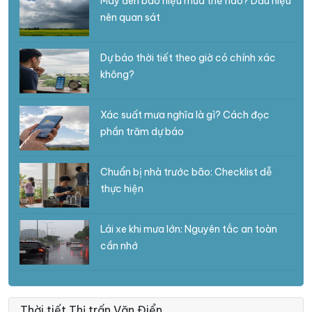
Mây đen báo hiệu mưa thế nào? Dấu hiệu
nên quan sát
Dự báo thời tiết theo giờ có chính xác
không?
Xác suất mưa nghĩa là gì? Cách đọc
phần trăm dự báo
Chuẩn bị nhà trước bão: Checklist dễ
thực hiện
Lái xe khi mưa lớn: Nguyên tắc an toàn
cần nhớ
Thời tiết Thị trấn Văn Điển