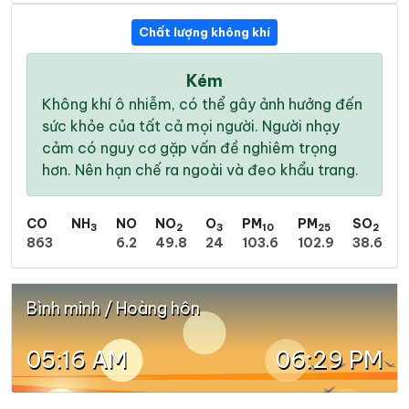
Chất lượng không khí
Kém
Không khí ô nhiễm, có thể gây ảnh hưởng đến
sức khỏe của tất cả mọi người. Người nhạy
cảm có nguy cơ gặp vấn đề nghiêm trọng
hơn. Nên hạn chế ra ngoài và đeo khẩu trang.
CO
NH
NO
NO
O
PM
PM
SO
3
2
3
10
25
2
863
6.2
49.8
24
103.6
102.9
38.6
Bình minh / Hoàng hôn
05:16 AM
06:29 PM