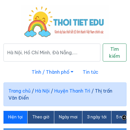
Tìm
kiếm
Tỉnh / Thành phố
Tin tức
Trang chủ
/
Hà Nội
/
Huyện Thanh Trì
/
Thị trấn
Văn Điển
Hiện tại
Theo giờ
Ngày mai
3 ngày tới
5 ngày 