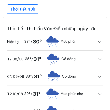
Thời tiết 48h
Thời tiết Thị trấn Văn Điển những ngày tới
30°
37°
Mưa phùn
Hiện tại
/
31°
38°
Có dông
T7 08/08
/
31°
38°
Có dông
CN 09/08
/
31°
39°
Mưa phùn nhẹ
T2 10/08
/