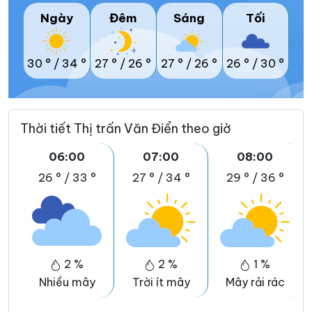
Ngày
Đêm
Sáng
Tối
30 °
/
34 °
27 °
/
26 °
27 °
/
26 °
26 °
/
30 °
Thời tiết Thị trấn Văn Điển theo giờ
06:00
07:00
08:00
26 °
/
33 °
27 °
/
34 °
29 °
/
36 °
2 %
2 %
1 %
Nhiều mây
Trời ít mây
Mây rải rác