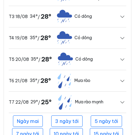
28°
34°
Có dông
T3 18/08
/
28°
35°
Có dông
T4 19/08
/
28°
35°
Có dông
T5 20/08
/
28°
35°
Mưa rào
T6 21/08
/
25°
29°
Mưa rào mạnh
T7 22/08
/
Ngày mai
3 ngày tới
5 ngày tới
7 ngày tới
10 ngày tới
15 ngày tới