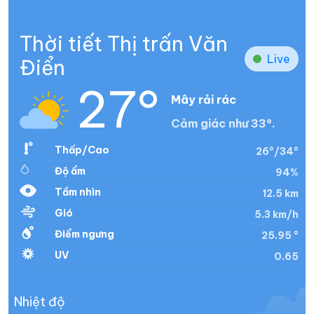
Thời tiết Thị trấn Văn
Live
Điển
27°
Mây rải rác
Cảm giác như 33°.
Thấp/Cao
26°/34°
Độ ẩm
94%
Tầm nhìn
12.5 km
Gió
5.3 km/h
Điểm ngưng
25.95 °
UV
0.65
Nhiệt độ