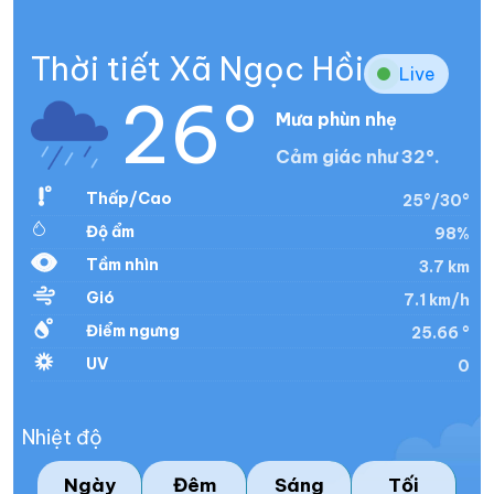
Thời tiết Xã Ngọc Hồi
Live
26°
Mưa phùn nhẹ
Cảm giác như 32°.
Thấp/Cao
25°/30°
Độ ẩm
98%
Tầm nhìn
3.7 km
Gió
7.1 km/h
Điểm ngưng
25.66 °
UV
0
Nhiệt độ
Ngày
Đêm
Sáng
Tối