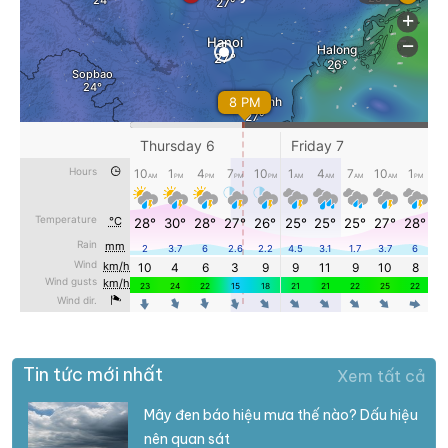
Tin tức mới nhất
Xem tất cả
Mây đen báo hiệu mưa thế nào? Dấu hiệu
nên quan sát