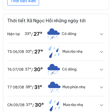
Thời tiết 48h
Thời tiết Xã Ngọc Hồi những ngày tới
27°
33°
Có dông
Hiện tại
/
27°
33°
Mưa rào nhẹ
T5 06/08
/
30°
37°
Có dông
T6 07/08
/
31°
38°
Mưa phùn nhẹ
T7 08/08
/
30°
37°
Mưa rào nhẹ
CN 09/08
/