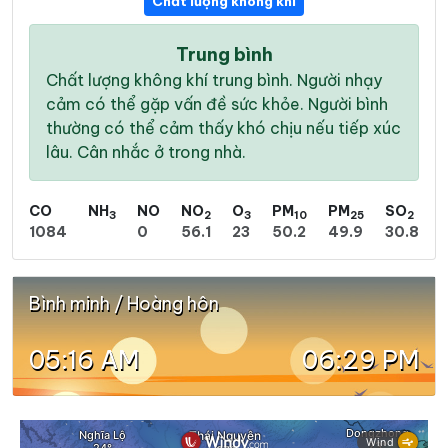
Chất lượng không khí
Trung bình
Chất lượng không khí trung bình. Người nhạy
cảm có thể gặp vấn đề sức khỏe. Người bình
thường có thể cảm thấy khó chịu nếu tiếp xúc
lâu. Cân nhắc ở trong nhà.
CO
NH
NO
NO
O
PM
PM
SO
3
2
3
10
25
2
1084
0
56.1
23
50.2
49.9
30.8
Bình minh / Hoàng hôn
05:16 AM
06:29 PM