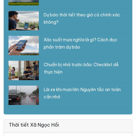
Dự báo thời tiết theo giờ có chính xác
không?
Xác suất mưa nghĩa là gì? Cách đọc
phần trăm dự báo
Chuẩn bị nhà trước bão: Checklist dễ
thực hiện
Lái xe khi mưa lớn: Nguyên tắc an toàn
cần nhớ
Thời tiết Xã Ngọc Hồi