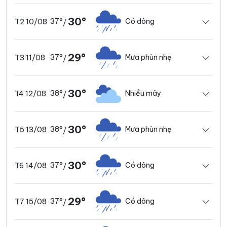
30°
37°
Có dông
T2 10/08
/
29°
37°
Mưa phùn nhẹ
T3 11/08
/
30°
38°
Nhiều mây
T4 12/08
/
30°
38°
Mưa phùn nhẹ
T5 13/08
/
30°
37°
Có dông
T6 14/08
/
29°
37°
Có dông
T7 15/08
/