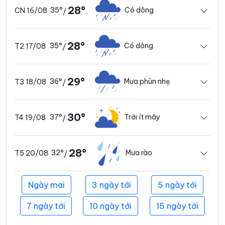
28°
35°
Có dông
CN 16/08
/
28°
35°
Có dông
T2 17/08
/
29°
36°
Mưa phùn nhẹ
T3 18/08
/
30°
37°
Trời ít mây
T4 19/08
/
28°
32°
Mưa rào
T5 20/08
/
Ngày mai
3 ngày tới
5 ngày tới
7 ngày tới
10 ngày tới
15 ngày tới