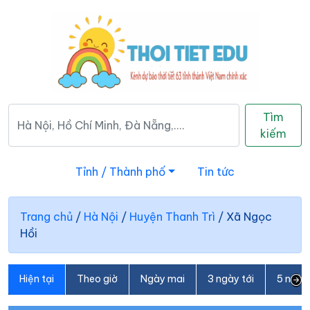
Tìm
kiếm
Tỉnh / Thành phố
Tin tức
Trang chủ
/
Hà Nội
/
Huyện Thanh Trì
/
Xã Ngọc
Hồi
Hiện tại
Theo giờ
Ngày mai
3 ngày tới
5 ngày 