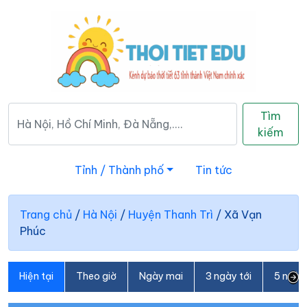
Tìm
kiếm
Tỉnh / Thành phố
Tin tức
Trang chủ
/
Hà Nội
/
Huyện Thanh Trì
/
Xã Vạn
Phúc
Hiện tại
Theo giờ
Ngày mai
3 ngày tới
5 ngày 