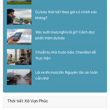
Dự báo thời tiết theo giờ có chính xác
không?
Xác suất mưa nghĩa là gì? Cách đọc
phần trăm dự báo
Chuẩn bị nhà trước bão: Checklist dễ
thực hiện
Lái xe khi mưa lớn: Nguyên tắc an toàn
cần nhớ
Thời tiết Xã Vạn Phúc