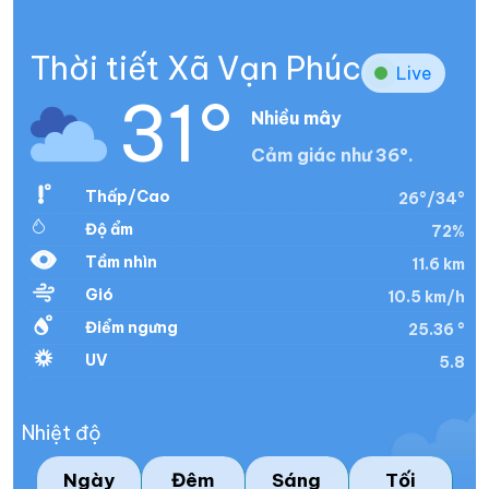
Thời tiết Xã Vạn Phúc
Live
31°
Nhiều mây
Cảm giác như 36°.
Thấp/Cao
26°/34°
Độ ẩm
72%
Tầm nhìn
11.6 km
Gió
10.5 km/h
Điểm ngưng
25.36 °
UV
5.8
Nhiệt độ
Ngày
Đêm
Sáng
Tối