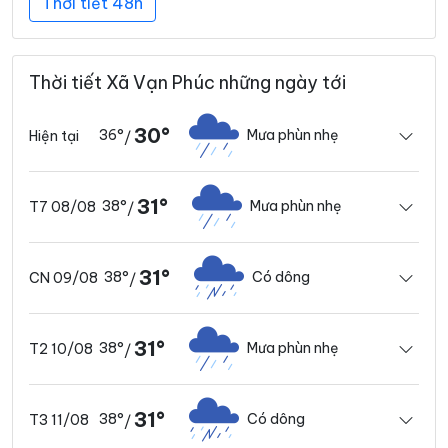
Thời tiết 48h
Thời tiết Xã Vạn Phúc những ngày tới
30°
36°
Mưa phùn nhẹ
Hiện tại
/
31°
38°
Mưa phùn nhẹ
T7 08/08
/
31°
38°
Có dông
CN 09/08
/
31°
38°
Mưa phùn nhẹ
T2 10/08
/
31°
38°
Có dông
T3 11/08
/