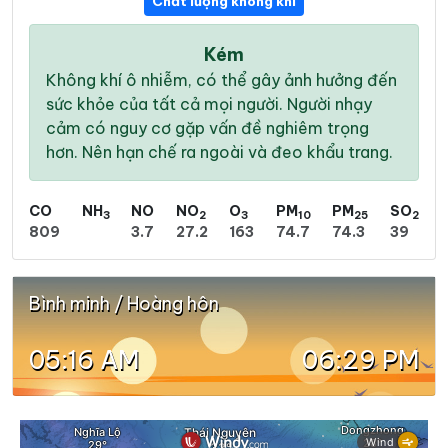
Chất lượng không khí
Kém
Không khí ô nhiễm, có thể gây ảnh hưởng đến
sức khỏe của tất cả mọi người. Người nhạy
cảm có nguy cơ gặp vấn đề nghiêm trọng
hơn. Nên hạn chế ra ngoài và đeo khẩu trang.
CO
NH
NO
NO
O
PM
PM
SO
3
2
3
10
25
2
809
3.7
27.2
163
74.7
74.3
39
Bình minh / Hoàng hôn
05:16 AM
06:29 PM