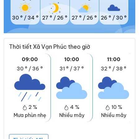
30 °
/
34 °
27 °
/
26 °
27 °
/
26 °
26 °
/
30 °
Thời tiết Xã Vạn Phúc theo giờ
09:00
10:00
11:00
30 °
/
36 °
31 °
/
37 °
32 °
/
38 °
2 %
4 %
10 %
Mưa phùn nhẹ
Nhiều mây
Nhiều mây