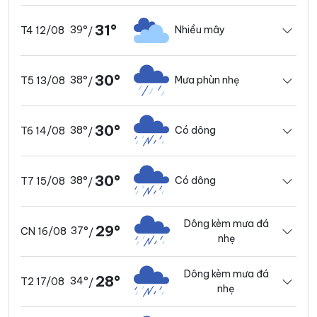
31°
39°
Nhiều mây
T4 12/08
/
30°
38°
Mưa phùn nhẹ
T5 13/08
/
30°
38°
Có dông
T6 14/08
/
30°
38°
Có dông
T7 15/08
/
Dông kèm mưa đá
29°
37°
CN 16/08
/
nhẹ
Dông kèm mưa đá
28°
34°
T2 17/08
/
nhẹ