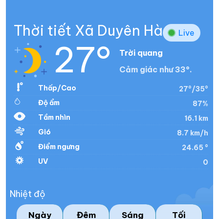
Thời tiết Xã Duyên Hà
Live
27°
Trời quang
Cảm giác như 33°.
Thấp/Cao
27°/35°
Độ ẩm
87%
Tầm nhìn
16.1 km
Gió
8.7 km/h
Điểm ngưng
24.65 °
UV
0
Nhiệt độ
Ngày
Đêm
Sáng
Tối