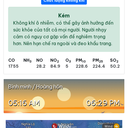
Chất lượng không khí
Kém
Không khí ô nhiễm, có thể gây ảnh hưởng đến
sức khỏe của tất cả mọi người. Người nhạy
cảm có nguy cơ gặp vấn đề nghiêm trọng
hơn. Nên hạn chế ra ngoài và đeo khẩu trang.
CO
NH
NO
NO
O
PM
PM
SO
3
2
3
10
25
2
1755
28.2
84.9
5
228.6
224.4
50.2
Bình minh / Hoàng hôn
05:16 AM
06:29 PM