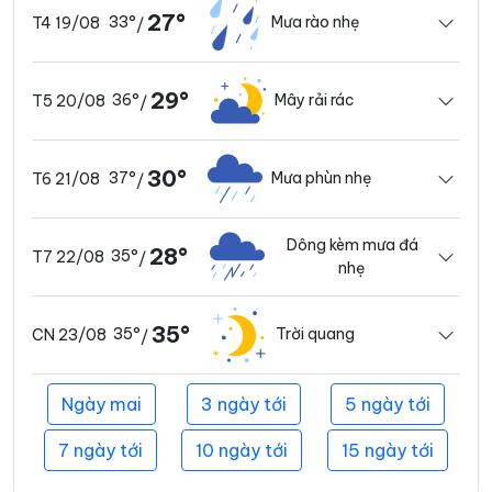
27°
33°
Mưa rào nhẹ
T4 19/08
/
29°
36°
Mây rải rác
T5 20/08
/
30°
37°
Mưa phùn nhẹ
T6 21/08
/
Dông kèm mưa đá
28°
35°
T7 22/08
/
nhẹ
35°
35°
Trời quang
CN 23/08
/
Ngày mai
3 ngày tới
5 ngày tới
7 ngày tới
10 ngày tới
15 ngày tới