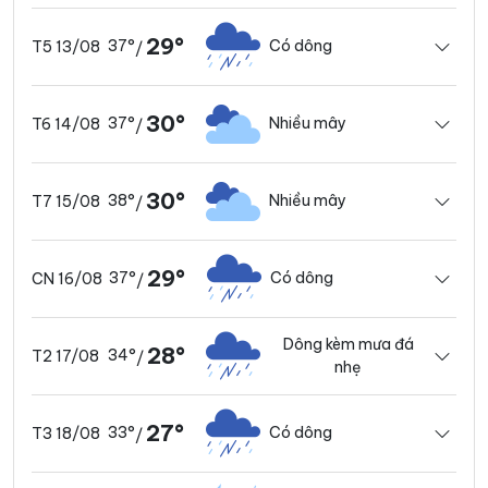
29°
37°
Có dông
T5 13/08
/
30°
37°
Nhiều mây
T6 14/08
/
30°
38°
Nhiều mây
T7 15/08
/
29°
37°
Có dông
CN 16/08
/
Dông kèm mưa đá
28°
34°
T2 17/08
/
nhẹ
27°
33°
Có dông
T3 18/08
/