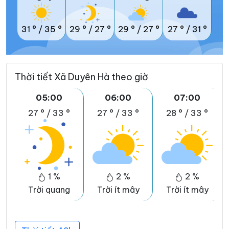
31 °
/
35 °
29 °
/
27 °
29 °
/
27 °
27 °
/
31 °
Thời tiết Xã Duyên Hà theo giờ
05:00
06:00
07:00
27 °
/
33 °
27 °
/
33 °
28 °
/
33 °
1 %
2 %
2 %
Trời quang
Trời ít mây
Trời ít mây