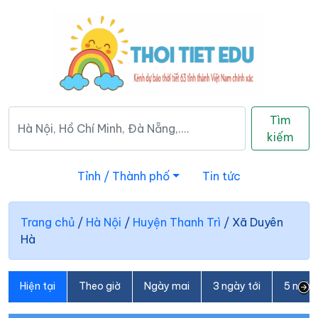
Tìm
kiếm
Tỉnh / Thành phố
Tin tức
Trang chủ
/
Hà Nội
/
Huyện Thanh Trì
/
Xã Duyên
Hà
Hiện tại
Theo giờ
Ngày mai
3 ngày tới
5 ngày 