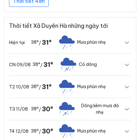
Thời tiết 48h
Thời tiết Xã Duyên Hà những ngày tới
31°
38°
Mưa phùn nhẹ
Hiện tại
/
31°
38°
Có dông
CN 09/08
/
31°
38°
Mưa phùn nhẹ
T2 10/08
/
Dông kèm mưa đá
30°
38°
T3 11/08
/
nhẹ
30°
38°
Mưa phùn nhẹ
T4 12/08
/