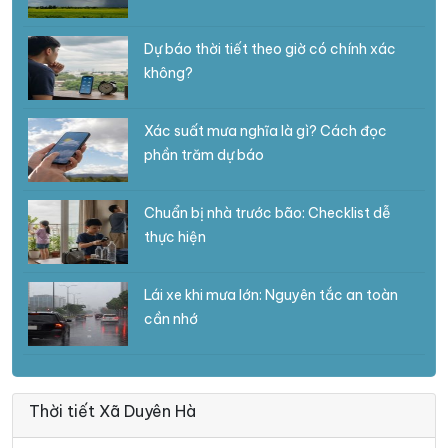
Dự báo thời tiết theo giờ có chính xác
không?
Xác suất mưa nghĩa là gì? Cách đọc
phần trăm dự báo
Chuẩn bị nhà trước bão: Checklist dễ
thực hiện
Lái xe khi mưa lớn: Nguyên tắc an toàn
cần nhớ
Thời tiết Xã Duyên Hà