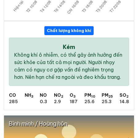
Chất lượng không khí
Kém
Không khí ô nhiễm, có thể gây ảnh hưởng đến
sức khỏe của tất cả mọi người. Người nhạy
cảm có nguy cơ gặp vấn đề nghiêm trọng
hơn. Nên hạn chế ra ngoài và đeo khẩu trang.
CO
NH
NO
NO
O
PM
PM
SO
3
2
3
10
25
2
285
0.3
2.9
187
25.6
25.3
14.8
Bình minh / Hoàng hôn