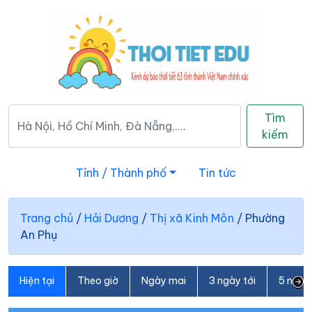
Tìm
kiếm
Tỉnh / Thành phố
Tin tức
Trang chủ
/
Hải Dương
/
Thị xã Kinh Môn
/
Phường
An Phụ
Hiện tại
Theo giờ
Ngày mai
3 ngày tới
5 ngày 