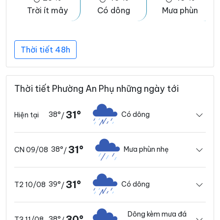
Trời ít mây
Có dông
Mưa phùn
Thời tiết 48h
Thời tiết Phường An Phụ những ngày tới
31°
38°
Có dông
Hiện tại
/
31°
38°
Mưa phùn nhẹ
CN 09/08
/
31°
39°
Có dông
T2 10/08
/
Dông kèm mưa đá
30°
38°
T3 11/08