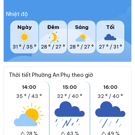
Nhiệt độ
Ngày
Đêm
Sáng
Tối
31 °
/
35 °
28 °
/
27 °
28 °
/
27 °
27 °
/
31 °
Thời tiết Phường An Phụ theo giờ
14:00
15:00
16:00
35 °
/
43 °
32 °
/
40 °
32 °
/
40 °
28 %
43 %
49 %