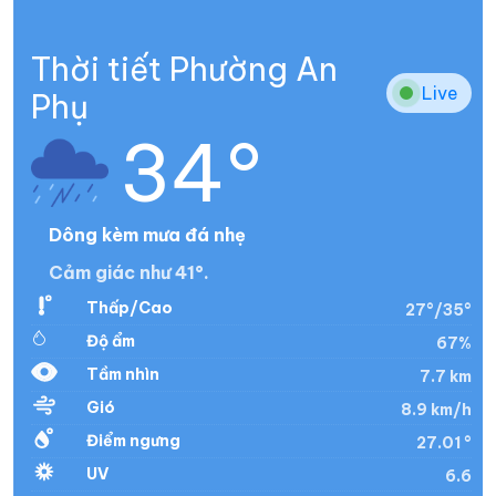
Thời tiết Phường An
Live
Phụ
34°
Dông kèm mưa đá nhẹ
Cảm giác như 41°.
Thấp/Cao
27°/35°
Độ ẩm
67%
Tầm nhìn
7.7 km
Gió
8.9 km/h
Điểm ngưng
27.01 °
UV
6.6