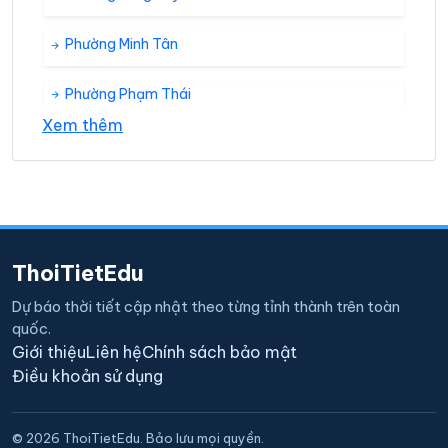
Phường Minh Tân
Phường Phạm Thái
Xem thêm
Phường Phú Thứ
Phường Tân Dân
Phường Thái Thịnh
ThoiTietEdu
Phường Thất Hùng
Dự báo thời tiết cập nhật theo từng tỉnh thành trên toàn
quốc.
Xã Bạch Đằng
Giới thiệu
Liên hệ
Chính sách bảo mật
Điều khoản sử dụng
Xã Hiệp Hòa
© 2026 ThoiTietEdu. Bảo lưu mọi quyền.
Xã Hoành Sơn