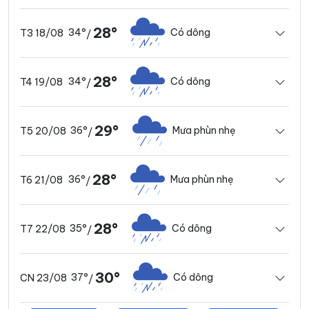
28°
34°
Có dông
T3 18/08
/
28°
34°
Có dông
T4 19/08
/
29°
36°
Mưa phùn nhẹ
T5 20/08
/
28°
36°
Mưa phùn nhẹ
T6 21/08
/
28°
35°
Có dông
T7 22/08
/
30°
37°
Có dông
CN 23/08
/