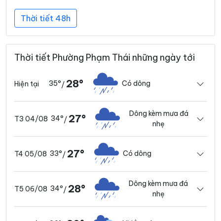
Thời tiết 48h
Thời tiết Phường Phạm Thái những ngày tới
28°
35°
Có dông
Hiện tại
/
Dông kèm mưa đá
27°
34°
T3 04/08
/
nhẹ
27°
33°
Có dông
T4 05/08
/
Dông kèm mưa đá
28°
34°
T5 06/08
/
nhẹ