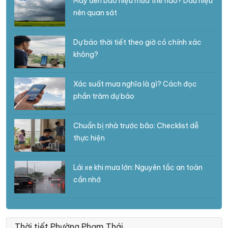
Mây đen báo hiệu mưa thế nào? Dấu hiệu
nên quan sát
Dự báo thời tiết theo giờ có chính xác
không?
Xác suất mưa nghĩa là gì? Cách đọc
phần trăm dự báo
Chuẩn bị nhà trước bão: Checklist dễ
thực hiện
Lái xe khi mưa lớn: Nguyên tắc an toàn
cần nhớ
Thời tiết Phường Phạm Thái