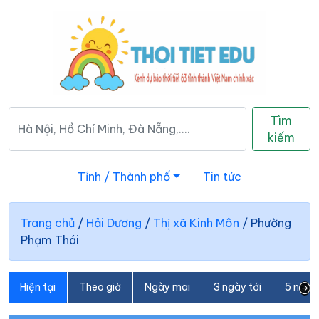
Tìm
kiếm
Tỉnh / Thành phố
Tin tức
Trang chủ
/
Hải Dương
/
Thị xã Kinh Môn
/
Phường
Phạm Thái
Hiện tại
Theo giờ
Ngày mai
3 ngày tới
5 ngày 