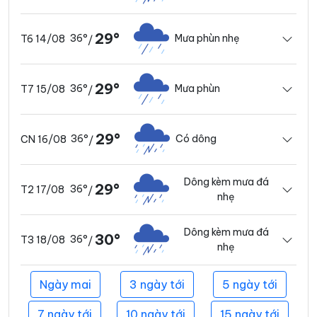
29°
36°
Mưa phùn nhẹ
T6 14/08
/
29°
36°
Mưa phùn
T7 15/08
/
29°
36°
Có dông
CN 16/08
/
Dông kèm mưa đá
29°
36°
T2 17/08
/
nhẹ
Dông kèm mưa đá
30°
36°
T3 18/08
/
nhẹ
Ngày mai
3 ngày tới
5 ngày tới
7 ngày tới
10 ngày tới
15 ngày tới