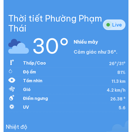
Thời tiết Phường Phạm
Live
Thái
30°
Nhiều mây
Cảm giác như 36°.
Thấp/Cao
26°/31°
Độ ẩm
81%
Tầm nhìn
11.3 km
Gió
4.2 km/h
Điểm ngưng
26.38 °
UV
5.6
Nhiệt độ