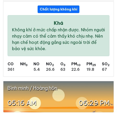
Chất lượng không khí
Khá
Không khí ở mức chấp nhận được. Nhóm người
nhạy cảm có thể cảm thấy khó chịu nhẹ. Nên
hạn chế hoạt động gắng sức ngoài trời để
bảo vệ sức khỏe.
CO
NH
NO
NO
O
PM
PM
SO
3
2
3
10
25
2
361
5.4
26.6
63
22.6
19.8
67
Bình minh / Hoàng hôn
05:16 AM
06:29 PM