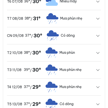
30°
36°
Nhiều mây
T6 07/08
/
31°
38°
Mưa phùn nhẹ
T7 08/08
/
30°
37°
Có dông
CN 09/08
/
30°
38°
Mưa phùn
T2 10/08
/
30°
39°
Mưa phùn nhẹ
T3 11/08
/
29°
37°
Mưa phùn nhẹ
T4 12/08
/
29°
37°
Có dông
T5 13/08
/