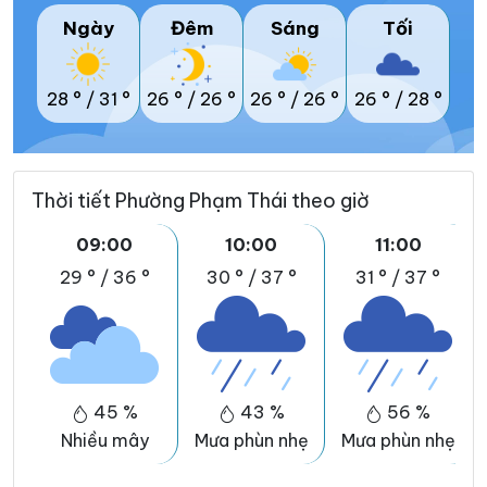
Ngày
Đêm
Sáng
Tối
28 °
/
31 °
26 °
/
26 °
26 °
/
26 °
26 °
/
28 °
Thời tiết Phường Phạm Thái theo giờ
09:00
10:00
11:00
29 °
/
36 °
30 °
/
37 °
31 °
/
37 °
45 %
43 %
56 %
Nhiều mây
Mưa phùn nhẹ
Mưa phùn nhẹ