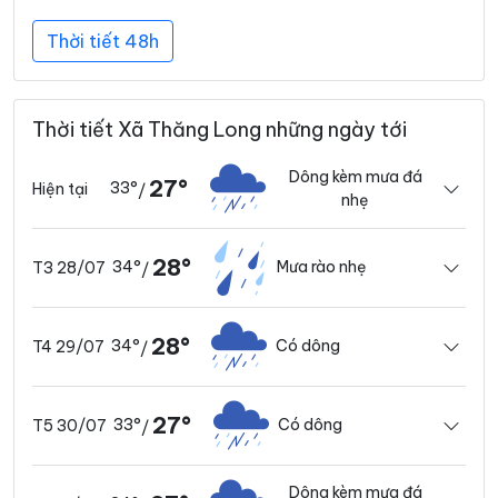
Thời tiết 48h
Thời tiết Xã Thăng Long những ngày tới
Dông kèm mưa đá
27°
33°
Hiện tại
/
nhẹ
28°
34°
Mưa rào nhẹ
T3 28/07
/
28°
34°
Có dông
T4 29/07
/
27°
33°
Có dông
T5 30/07
/
Dông kèm mưa đá