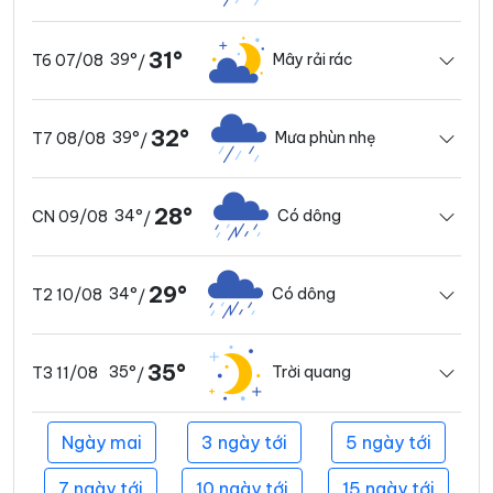
31°
39°
Mây rải rác
T6 07/08
/
32°
39°
Mưa phùn nhẹ
T7 08/08
/
28°
34°
Có dông
CN 09/08
/
29°
34°
Có dông
T2 10/08
/
35°
35°
Trời quang
T3 11/08
/
Ngày mai
3 ngày tới
5 ngày tới
7 ngày tới
10 ngày tới
15 ngày tới