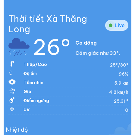
Thời tiết Xã Thăng
Live
Long
26°
Có dông
Cảm giác như 33°.
Thấp/Cao
25°/30°
Độ ẩm
96%
Tầm nhìn
5.9 km
Gió
4.2 km/h
Điểm ngưng
25.31 °
UV
0
Nhiệt độ