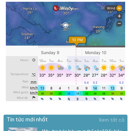
Tin tức mới nhất
Xem tất cả