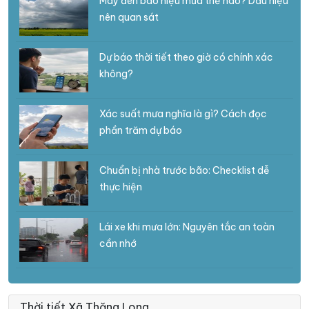
Mây đen báo hiệu mưa thế nào? Dấu hiệu
nên quan sát
Dự báo thời tiết theo giờ có chính xác
không?
Xác suất mưa nghĩa là gì? Cách đọc
phần trăm dự báo
Chuẩn bị nhà trước bão: Checklist dễ
thực hiện
Lái xe khi mưa lớn: Nguyên tắc an toàn
cần nhớ
Thời tiết Xã Thăng Long