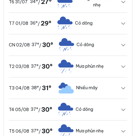
27°
34°
T6 31/07
/
nhẹ
29°
36°
Có dông
T7 01/08
/
30°
37°
Có dông
CN 02/08
/
30°
37°
Mưa phùn nhẹ
T2 03/08
/
31°
38°
Nhiều mây
T3 04/08
/
30°
37°
Có dông
T4 05/08
/
30°
37°
Mưa phùn nhẹ
T5 06/08
/