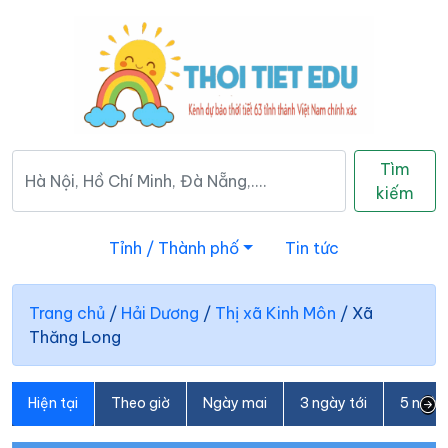
Tìm
kiếm
Tỉnh / Thành phố
Tin tức
Trang chủ
/
Hải Dương
/
Thị xã Kinh Môn
/
Xã
Thăng Long
Hiện tại
Theo giờ
Ngày mai
3 ngày tới
5 ngày 