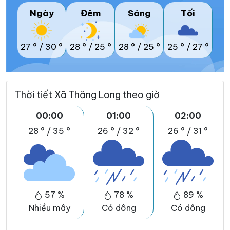
Ngày
Đêm
Sáng
Tối
27 °
/
30 °
28 °
/
25 °
28 °
/
25 °
25 °
/
27 °
Thời tiết Xã Thăng Long theo giờ
00:00
01:00
02:00
28 °
/
35 °
26 °
/
32 °
26 °
/
31 °
57 %
78 %
89 %
Nhiều mây
Có dông
Có dông