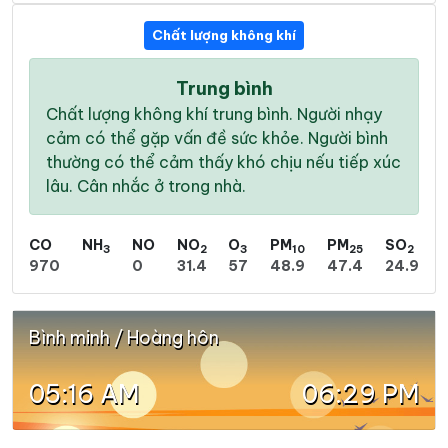
Chất lượng không khí
Trung bình
Chất lượng không khí trung bình. Người nhạy
cảm có thể gặp vấn đề sức khỏe. Người bình
thường có thể cảm thấy khó chịu nếu tiếp xúc
lâu. Cân nhắc ở trong nhà.
CO
NH
NO
NO
O
PM
PM
SO
3
2
3
10
25
2
970
0
31.4
57
48.9
47.4
24.9
Bình minh / Hoàng hôn
05:16 AM
06:29 PM