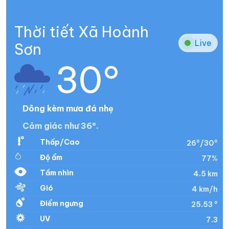
Thời tiết Xã Hoành
Live
Sơn
30°
Dông kèm mưa đá nhẹ
Cảm giác như 36°.
Thấp/Cao
26°/30°
Độ ẩm
77%
Tầm nhìn
4.5 km
Gió
4 km/h
Điểm ngưng
25.53 °
UV
7.3