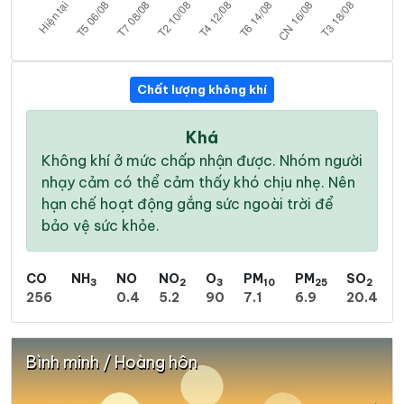
Chất lượng không khí
Khá
Không khí ở mức chấp nhận được. Nhóm người
nhạy cảm có thể cảm thấy khó chịu nhẹ. Nên
hạn chế hoạt động gắng sức ngoài trời để
bảo vệ sức khỏe.
CO
NH
NO
NO
O
PM
PM
SO
3
2
3
10
25
2
256
0.4
5.2
90
7.1
6.9
20.4
Bình minh / Hoàng hôn