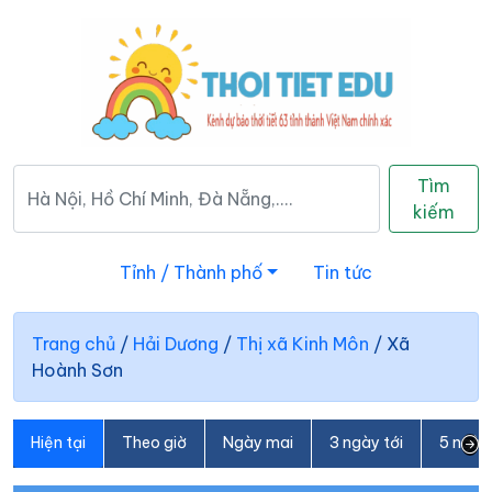
Tìm
kiếm
Tỉnh / Thành phố
Tin tức
Trang chủ
/
Hải Dương
/
Thị xã Kinh Môn
/
Xã
Hoành Sơn
Hiện tại
Theo giờ
Ngày mai
3 ngày tới
5 ngày 