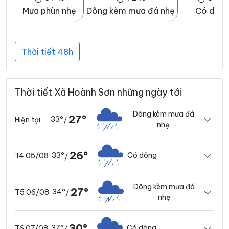
Mưa phùn nhẹ
Dông kèm mưa đá nhẹ
Có dôn
Thời tiết 48h
Thời tiết Xã Hoành Sơn những ngày tới
Dông kèm mưa đá
27°
33°
Hiện tại
/
nhẹ
26°
33°
Có dông
T4 05/08
/
Dông kèm mưa đá
27°
34°
T5 06/08
/
nhẹ
30°
37°
Có dông
T6 07/08