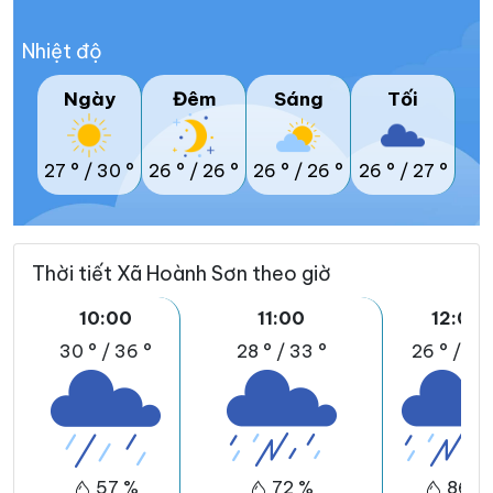
Nhiệt độ
Ngày
Đêm
Sáng
Tối
27 °
/
30 °
26 °
/
26 °
26 °
/
26 °
26 °
/
27 °
Thời tiết Xã Hoành Sơn theo giờ
10:00
11:00
12:00
30 °
/
36 °
28 °
/
33 °
26 °
/
32 
57 %
72 %
86 %