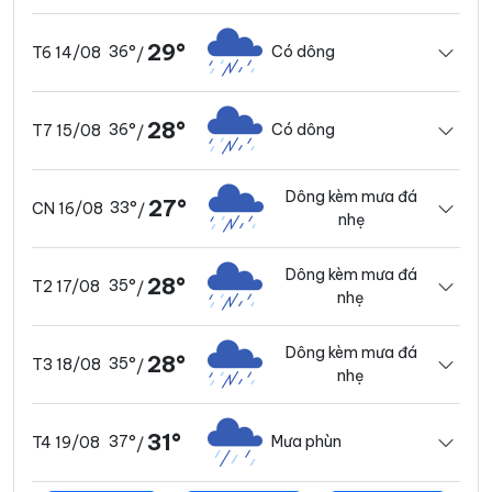
29°
36°
Có dông
T6 14/08
/
28°
36°
Có dông
T7 15/08
/
Dông kèm mưa đá
27°
33°
CN 16/08
/
nhẹ
Dông kèm mưa đá
28°
35°
T2 17/08
/
nhẹ
Dông kèm mưa đá
28°
35°
T3 18/08
/
nhẹ
31°
37°
Mưa phùn
T4 19/08
/