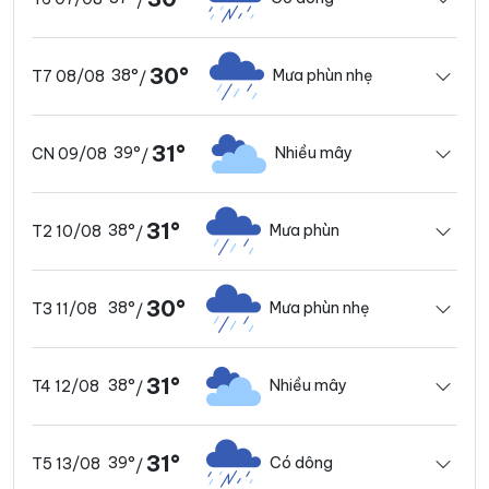
/
30°
38°
Mưa phùn nhẹ
T7 08/08
/
31°
39°
Nhiều mây
CN 09/08
/
31°
38°
Mưa phùn
T2 10/08
/
30°
38°
Mưa phùn nhẹ
T3 11/08
/
31°
38°
Nhiều mây
T4 12/08
/
31°
39°
Có dông
T5 13/08
/