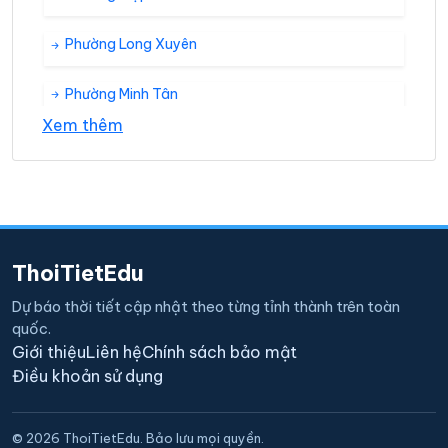
Phường Long Xuyên
Phường Minh Tân
Xem thêm
Phường Phạm Thái
Phường Phú Thứ
Phường Tân Dân
ThoiTietEdu
Phường Thái Thịnh
Dự báo thời tiết cập nhật theo từng tỉnh thành trên toàn
quốc.
Phường Thất Hùng
Giới thiệu
Liên hệ
Chính sách bảo mật
Điều khoản sử dụng
Xã Bạch Đằng
© 2026 ThoiTietEdu. Bảo lưu mọi quyền.
Xã Hiệp Hòa