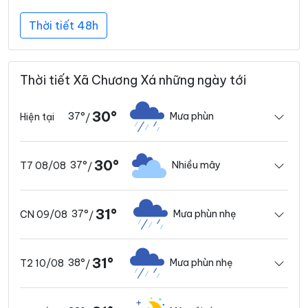
Thời tiết 48h
Thời tiết Xã Chương Xá những ngày tới
30°
37°
Mưa phùn
Hiện tại
/
30°
37°
Nhiều mây
T7 08/08
/
31°
37°
Mưa phùn nhẹ
CN 09/08
/
31°
38°
Mưa phùn nhẹ
T2 10/08
/