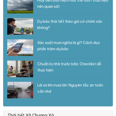
Mây đen báo hiệu mưa thế nào? Dấu hiệu
nên quan sát
Dự báo thời tiết theo giờ có chính xác
không?
Xác suất mưa nghĩa là gì? Cách đọc
phần trăm dự báo
Chuẩn bị nhà trước bão: Checklist dễ
thực hiện
Lái xe khi mưa lớn: Nguyên tắc an toàn
cần nhớ
Thời tiết Xã Chương Xá