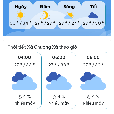
Ngày
Đêm
Sáng
Tối
30 °
/
34 °
27 °
/
27 °
27 °
/
27 °
27 °
/
30 °
Thời tiết Xã Chương Xá theo giờ
04:00
05:00
06:00
27 °
/
33 °
27 °
/
33 °
27 °
/
32 °
4 %
4 %
4 %
Nhiều mây
Nhiều mây
Nhiều mây