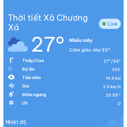
Thời tiết Xã Chương
Live
Xá
27°
Nhiều mây
Cảm giác như 33°.
Thấp/Cao
27°/34°
Độ ẩm
92%
Tầm nhìn
14.6 km
Gió
2.9 km/h
Điểm ngưng
25.59 °
UV
0
Nhiệt độ