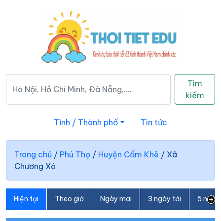
Tìm
kiếm
Tỉnh / Thành phố
Tin tức
Trang chủ
/
Phú Thọ
/
Huyện Cẩm Khê
/
Xã
Chương Xá
Hiện tại
Theo giờ
Ngày mai
3 ngày tới
5 ngày 