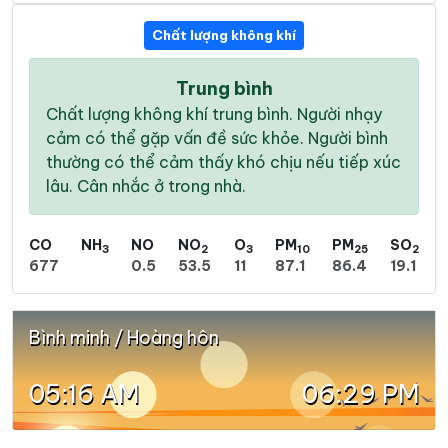
Chất lượng không khí
Trung bình
Chất lượng không khí trung bình. Người nhạy
cảm có thể gặp vấn đề sức khỏe. Người bình
thường có thể cảm thấy khó chịu nếu tiếp xúc
lâu. Cân nhắc ở trong nhà.
CO
NH
NO
NO
O
PM
PM
SO
3
2
3
10
25
2
677
0.5
53.5
11
87.1
86.4
19.1
Bình minh / Hoàng hôn
05:16 AM
06:29 PM