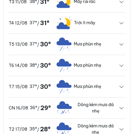
31°
38°
Mây rải rác
T3 11/08
/
31°
37°
Trời ít mây
T4 12/08
/
30°
37°
Mưa phùn nhẹ
T5 13/08
/
30°
38°
Mưa phùn nhẹ
T6 14/08
/
30°
37°
Mưa phùn nhẹ
T7 15/08
/
Dông kèm mưa đá
29°
36°
CN 16/08
/
nhẹ
Dông kèm mưa đá
28°
35°
T2 17/08
/
nhẹ