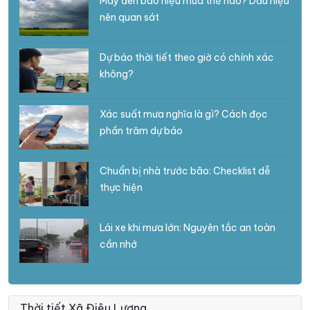
Mây đen báo hiệu mưa thế nào? Dấu hiệu
nên quan sát
Dự báo thời tiết theo giờ có chính xác
không?
Xác suất mưa nghĩa là gì? Cách đọc
phần trăm dự báo
Chuẩn bị nhà trước bão: Checklist dễ
thực hiện
Lái xe khi mưa lớn: Nguyên tắc an toàn
cần nhớ
Thời tiết Xã Điêu Lương