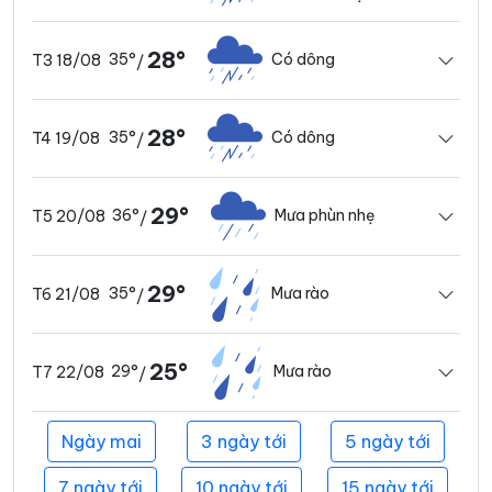
28°
35°
Có dông
T3 18/08
/
28°
35°
Có dông
T4 19/08
/
29°
36°
Mưa phùn nhẹ
T5 20/08
/
29°
35°
Mưa rào
T6 21/08
/
25°
29°
Mưa rào
T7 22/08
/
Ngày mai
3 ngày tới
5 ngày tới
7 ngày tới
10 ngày tới
15 ngày tới