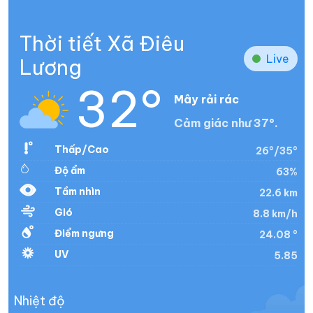
Thời tiết Xã Điêu
Live
Lương
32°
Mây rải rác
Cảm giác như 37°.
Thấp/Cao
26°/35°
Độ ẩm
63%
Tầm nhìn
22.6 km
Gió
8.8 km/h
Điểm ngưng
24.08 °
UV
5.85
Nhiệt độ