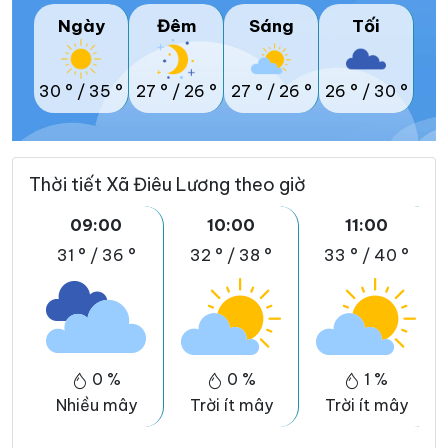
Ngày
Đêm
Sáng
Tối
30 °
/
35 °
27 °
/
26 °
27 °
/
26 °
26 °
/
30 °
Thời tiết Xã Điêu Lương theo giờ
09:00
10:00
11:00
31 °
/
36 °
32 °
/
38 °
33 °
/
40 °
0 %
0 %
1 %
Nhiều mây
Trời ít mây
Trời ít mây