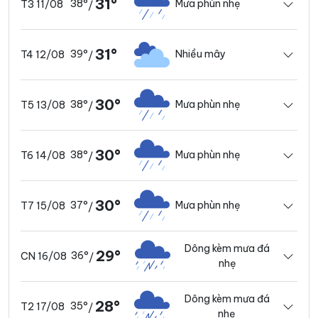
31°
38°
Mưa phùn nhẹ
T3 11/08
/
31°
39°
Nhiều mây
T4 12/08
/
30°
38°
Mưa phùn nhẹ
T5 13/08
/
30°
38°
Mưa phùn nhẹ
T6 14/08
/
30°
37°
Mưa phùn nhẹ
T7 15/08
/
Dông kèm mưa đá
29°
36°
CN 16/08
/
nhẹ
Dông kèm mưa đá
28°
35°
T2 17/08
/
nhẹ