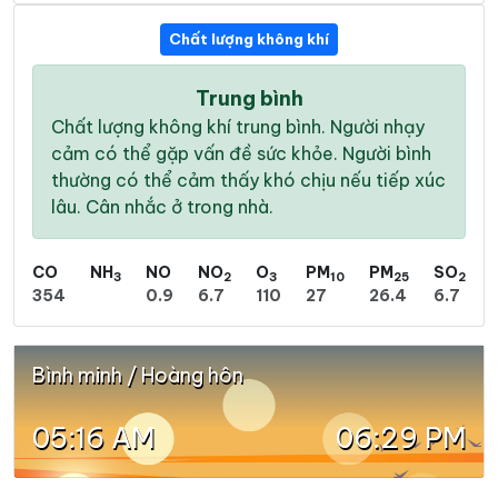
Chất lượng không khí
Trung bình
Chất lượng không khí trung bình. Người nhạy
cảm có thể gặp vấn đề sức khỏe. Người bình
thường có thể cảm thấy khó chịu nếu tiếp xúc
lâu. Cân nhắc ở trong nhà.
CO
NH
NO
NO
O
PM
PM
SO
3
2
3
10
25
2
354
0.9
6.7
110
27
26.4
6.7
Bình minh / Hoàng hôn
05:16 AM
06:29 PM