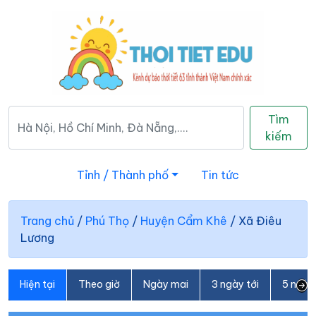
Tìm
kiếm
Tỉnh / Thành phố
Tin tức
Trang chủ
/
Phú Thọ
/
Huyện Cẩm Khê
/
Xã Điêu
Lương
Hiện tại
Theo giờ
Ngày mai
3 ngày tới
5 ngày 