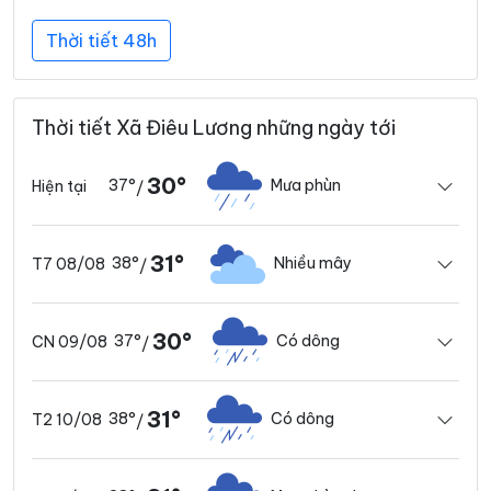
Thời tiết 48h
Thời tiết Xã Điêu Lương những ngày tới
30°
37°
Mưa phùn
Hiện tại
/
31°
38°
Nhiều mây
T7 08/08
/
30°
37°
Có dông
CN 09/08
/
31°
38°
Có dông
T2 10/08
/