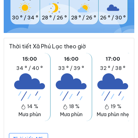
30 °
/
34 °
28 °
/
26 °
28 °
/
26 °
26 °
/
30 °
Thời tiết Xã Phú Lạc theo giờ
15:00
16:00
17:00
34 °
/
40 °
33 °
/
39 °
32 °
/
38 °
14 %
18 %
19 %
Mưa phùn
Mưa phùn
Mưa phùn nhẹ