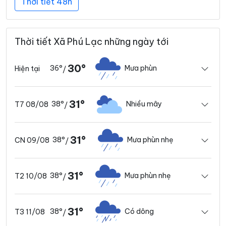
Thời tiết 48h
Thời tiết Xã Phú Lạc những ngày tới
30°
36°
Mưa phùn
Hiện tại
/
31°
38°
Nhiều mây
T7 08/08
/
31°
38°
Mưa phùn nhẹ
CN 09/08
/
31°
38°
Mưa phùn nhẹ
T2 10/08
/
31°
38°
Có dông
T3 11/08
/