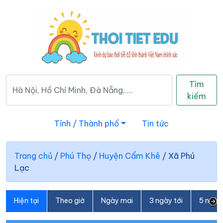
Tìm
kiếm
Tỉnh / Thành phố
Tin tức
Trang chủ
/
Phú Thọ
/
Huyện Cẩm Khê
/
Xã Phú
Lạc
Hiện tại
Theo giờ
Ngày mai
3 ngày tới
5 ngày 