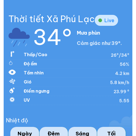
Thời tiết Xã Phú Lạc
Live
34°
Mưa phùn
Cảm giác như 39°.
Thấp/Cao
26°/34°
Độ ẩm
56%
Tầm nhìn
4.2 km
Gió
5.8 km/h
Điểm ngưng
23.99 °
UV
5.55
Nhiệt độ
Ngày
Đêm
Sáng
Tối