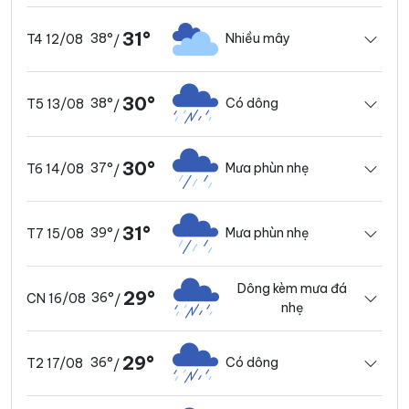
31°
38°
Nhiều mây
T4 12/08
/
30°
38°
Có dông
T5 13/08
/
30°
37°
Mưa phùn nhẹ
T6 14/08
/
31°
39°
Mưa phùn nhẹ
T7 15/08
/
Dông kèm mưa đá
29°
36°
CN 16/08
/
nhẹ
29°
36°
Có dông
T2 17/08
/