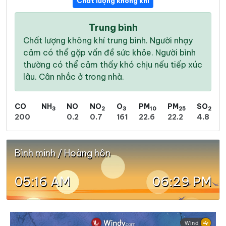
Chất lượng không khí
Trung bình
Chất lượng không khí trung bình. Người nhạy
cảm có thể gặp vấn đề sức khỏe. Người bình
thường có thể cảm thấy khó chịu nếu tiếp xúc
lâu. Cân nhắc ở trong nhà.
CO
NH
NO
NO
O
PM
PM
SO
3
2
3
10
25
2
200
0.2
0.7
161
22.6
22.2
4.8
Bình minh / Hoàng hôn
05:16 AM
06:29 PM