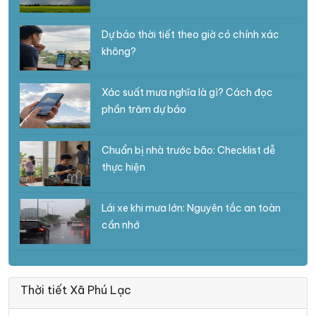
Dự báo thời tiết theo giờ có chính xác
không?
Xác suất mưa nghĩa là gì? Cách đọc
phần trăm dự báo
Chuẩn bị nhà trước bão: Checklist dễ
thực hiện
Lái xe khi mưa lớn: Nguyên tắc an toàn
cần nhớ
Thời tiết Xã Phú Lạc