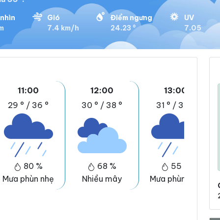
nhìn
Gió
Điểm ngưng
UV
km
7.4 km/h
24.23 °
7.05
11:00
12:00
13:00
29 °
/
36 °
30 °
/
38 °
31 °
/
39 °
80 %
68 %
55 %
Mưa phùn nhẹ
Nhiều mây
Mưa phùn nhẹ