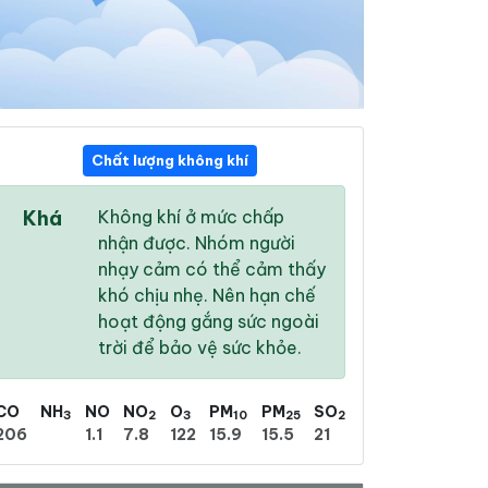
Chất lượng không khí
14:00
15:00
16:00
Khá
Không khí ở mức chấp
31 °
/
40 °
32 °
/
38 °
32 °
/
37 °
nhận được. Nhóm người
nhạy cảm có thể cảm thấy
khó chịu nhẹ. Nên hạn chế
hoạt động gắng sức ngoài
trời để bảo vệ sức khỏe.
40 %
24 %
14 %
Mưa phùn nhẹ
Trời quang
Trời quang
CO
NH
NO
NO
O
PM
PM
SO
3
2
3
10
25
2
206
1.1
7.8
122
15.9
15.5
21