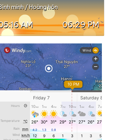
Bình minh / Hoàng hôn
05:16 AM
06:29 PM