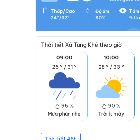
Thấp/Cao
Độ ẩm
Tầm 
24°/32°
80%
9.1 
Thời tiết Xã Tùng Khê theo giờ
09:00
10:00
26 °
/
31 °
28 °
/
33 °
96 %
90 %
Mưa phùn nhẹ
Trời ít mây
Thời tiết 48h