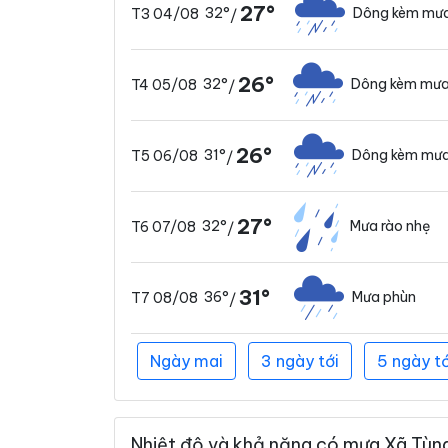
27°
32°
Dông kèm mưa
T3 04/08
/
26°
32°
Dông kèm mưa
T4 05/08
/
26°
31°
Dông kèm mưa
T5 06/08
/
27°
32°
Mưa rào nhẹ
T6 07/08
/
31°
36°
Mưa phùn
T7 08/08
/
Ngày mai
3 ngày tới
5 ngày tớ
Nhiệt độ và khả năng có mưa Xã Tùng