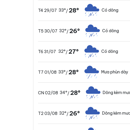
28°
33°
Có dông
T4 29/07
/
26°
32°
Có dông
T5 30/07
/
27°
32°
Có dông
T6 31/07
/
28°
33°
Mưa phùn dày
T7 01/08
/
28°
34°
Dông kèm mưa
CN 02/08
/
26°
32°
Dông kèm mưa
T2 03/08
/