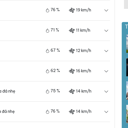
76 %
19 km/h
T
71 %
11 km/h
67 %
12 km/h
62 %
16 km/h
75 %
14 km/h
 đá nhẹ
76 %
14 km/h
 đá nhẹ