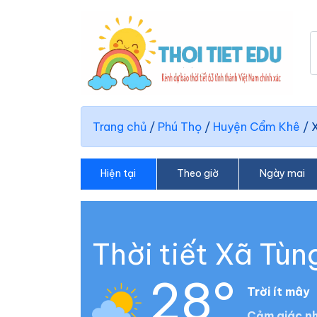
Trang chủ
/
Phú Thọ
/
Huyện Cẩm Khê
/
Hiện tại
Theo giờ
Ngày mai
Thời tiết Xã Tùn
28°
Trời ít mây
Cảm giác nh