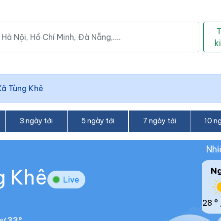
k
Xã Tùng Khê
3 ngày tới
5 ngày tới
7 ngày tới
10 ng
Nhi
g Khê
N
Live
28 °
ư 33°.