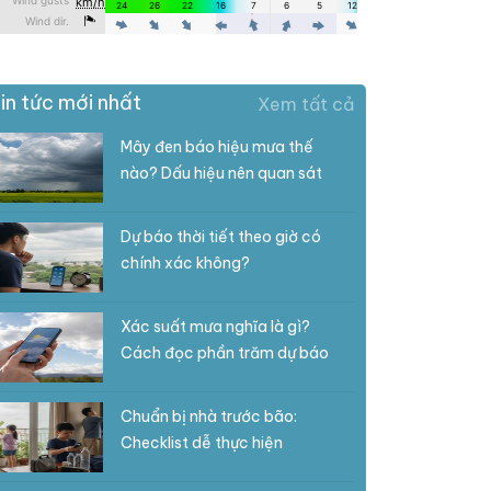
in tức mới nhất
Xem tất cả
Mây đen báo hiệu mưa thế
nào? Dấu hiệu nên quan sát
Dự báo thời tiết theo giờ có
chính xác không?
Xác suất mưa nghĩa là gì?
Cách đọc phần trăm dự báo
Chuẩn bị nhà trước bão:
Checklist dễ thực hiện