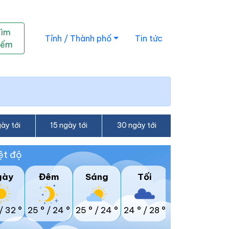
Tìm
Tỉnh / Thành phố
Tin tức
iếm
ày tới
15 ngày tới
30 ngày tới
ệt độ
gày
Đêm
Sáng
Tối
/
32 °
25 °
/
24 °
25 °
/
24 °
24 °
/
28 °