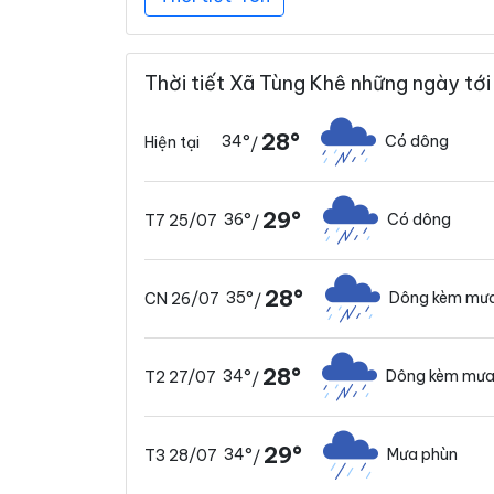
Thời tiết Xã Tùng Khê những ngày tới
28°
34°
Có dông
Hiện tại
/
29°
36°
Có dông
T7 25/07
/
28°
35°
Dông kèm mưa
CN 26/07
/
28°
34°
Dông kèm mưa
T2 27/07
/
29°
34°
Mưa phùn
T3 28/07
/