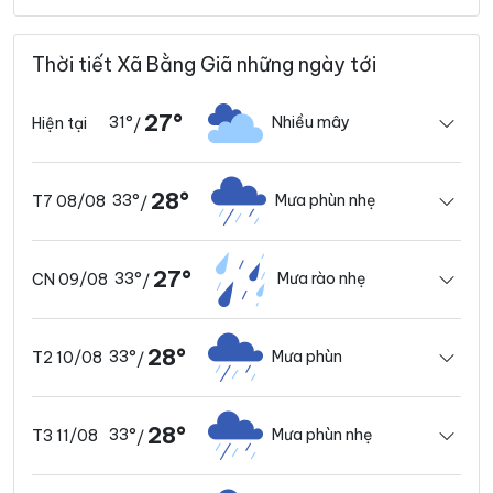
Thời tiết Xã Bằng Giã những ngày tới
27°
31°
Nhiều mây
Hiện tại
/
28°
33°
Mưa phùn nhẹ
T7 08/08
/
27°
33°
Mưa rào nhẹ
CN 09/08
/
28°
33°
Mưa phùn
T2 10/08
/
28°
33°
Mưa phùn nhẹ
T3 11/08
/