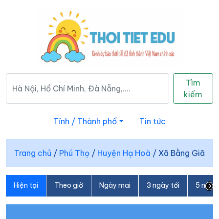
Tìm
kiếm
Tỉnh / Thành phố
Tin tức
Trang chủ
/
Phú Thọ
/
Huyện Hạ Hoà
/
Xã Bằng Giã
Hiện tại
Theo giờ
Ngày mai
3 ngày tới
5 ngày 