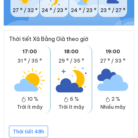
27 °
/
32 °
24 °
/
23 °
24 °
/
23 °
23 °
/
27 °
Thời tiết Xã Bằng Giã theo giờ
17:00
18:00
19:00
31 °
/
35 °
29 °
/
35 °
27 °
/
33 °
10 %
6 %
2 %
Trời ít mây
Trời ít mây
Nhiều mây
Thời tiết 48h