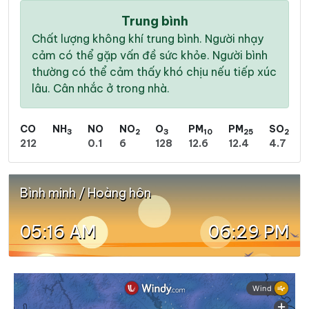
Trung bình
Chất lượng không khí trung bình. Người nhạy
cảm có thể gặp vấn đề sức khỏe. Người bình
thường có thể cảm thấy khó chịu nếu tiếp xúc
lâu. Cân nhắc ở trong nhà.
CO
NH
NO
NO
O
PM
PM
SO
3
2
3
10
25
2
212
0.1
6
128
12.6
12.4
4.7
Bình minh / Hoàng hôn
05:16 AM
06:29 PM