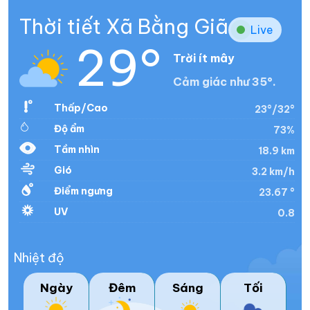
Thời tiết Xã Bằng Giã
Live
29°
Trời ít mây
Cảm giác như 35°.
Thấp/Cao
23°/32°
Độ ẩm
73%
Tầm nhìn
18.9 km
Gió
3.2 km/h
Điểm ngưng
23.67 °
UV
0.8
Nhiệt độ
Ngày
Đêm
Sáng
Tối