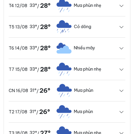
28°
33°
Mưa phùn nhẹ
T4 12/08
/
28°
33°
Có dông
T5 13/08
/
28°
33°
Nhiều mây
T6 14/08
/
28°
33°
Mưa phùn nhẹ
T7 15/08
/
26°
31°
Mưa phùn
CN 16/08
/
26°
31°
Mưa phùn
T2 17/08
/
27°
32°
Mưa phùn nhẹ
T3 18/08
/