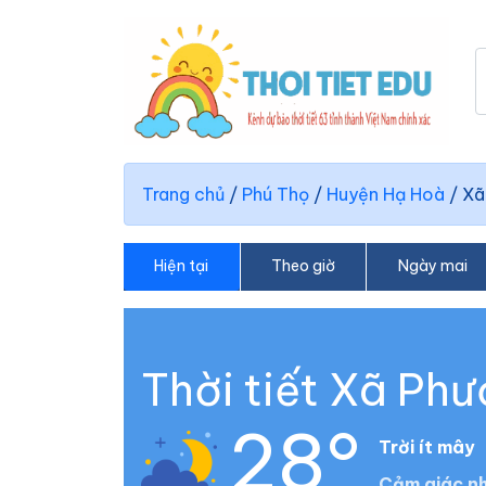
Trang chủ
/
Phú Thọ
/
Huyện Hạ Hoà
/
Xã
Hiện tại
Theo giờ
Ngày mai
Thời tiết Xã Ph
28°
Trời ít mây
Cảm giác nh