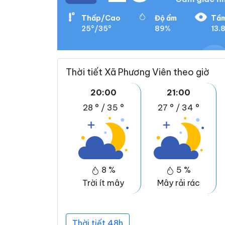
Thấp/Cao
Độ ẩm
Tầm
25°/35°
89%
13.
Thời tiết Xã Phương Viên theo giờ
20:00
21:00
28 °
/
35 °
27 °
/
34 °
8 %
5 %
Trời ít mây
Mây rải rác
Thời tiết 48h