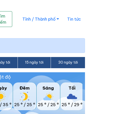
Tìm
Tỉnh / Thành phố
Tin tức
iếm
ày tới
15 ngày tới
30 ngày tới
ệt độ
gày
Đêm
Sáng
Tối
/
35 °
25 °
/
25 °
25 °
/
25 °
25 °
/
29 °