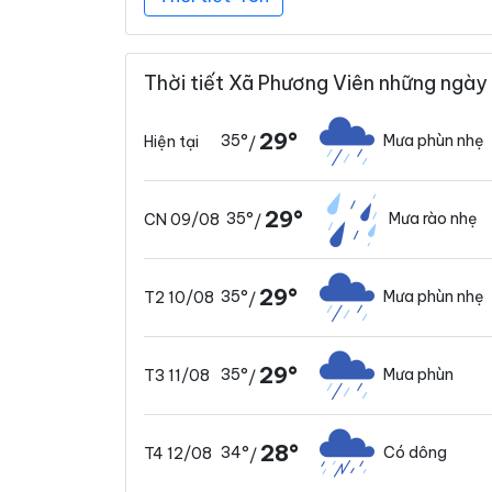
Thời tiết Xã Phương Viên những ngày 
29°
35°
Mưa phùn nhẹ
Hiện tại
/
29°
35°
Mưa rào nhẹ
CN 09/08
/
29°
35°
Mưa phùn nhẹ
T2 10/08
/
29°
35°
Mưa phùn
T3 11/08
/
28°
34°
Có dông
T4 12/08
/