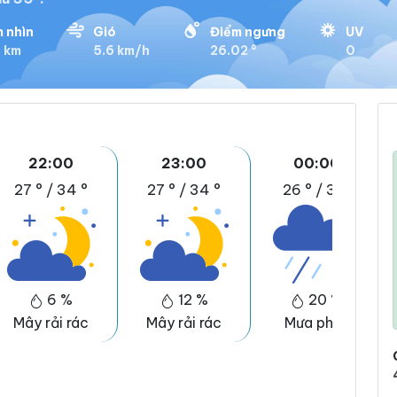
 nhìn
Gió
Điểm ngưng
UV
8 km
5.6 km/h
26.02 °
0
22:00
23:00
00:00
27 °
/
34 °
27 °
/
34 °
26 °
/
31 °
6 %
12 %
20 %
Mây rải rác
Mây rải rác
Mưa phùn