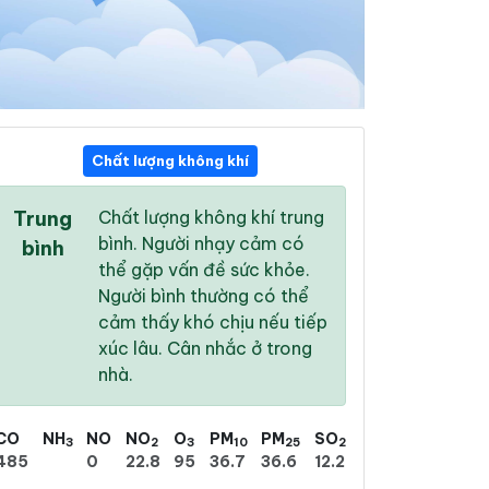
Chất lượng không khí
01:00
02:00
03:00
Trung
Chất lượng không khí trung
25 °
/
31 °
25 °
/
30 °
25 °
/
30 °
bình. Người nhạy cảm có
bình
thể gặp vấn đề sức khỏe.
Người bình thường có thể
cảm thấy khó chịu nếu tiếp
xúc lâu. Cân nhắc ở trong
25 %
25 %
22 %
nhà.
Mưa rào nhẹ
Mưa phùn nhẹ
Mây rải rác
CO
NH
NO
NO
O
PM
PM
SO
3
2
3
10
25
2
485
0
22.8
95
36.7
36.6
12.2