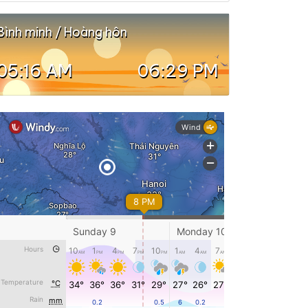
Bình minh / Hoàng hôn
05:16 AM
06:29 PM