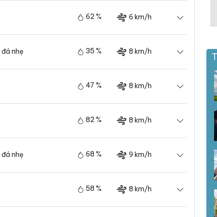
62 %
6 km/h
35 %
8 km/h
 đá nhẹ
T
47 %
8 km/h
82 %
8 km/h
68 %
9 km/h
 đá nhẹ
58 %
8 km/h