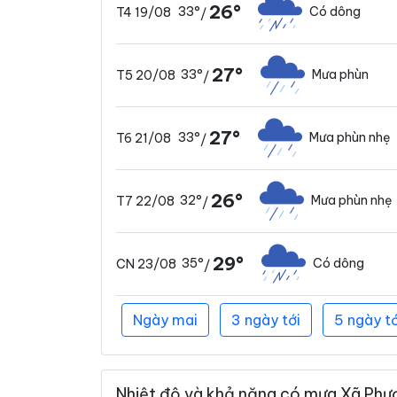
26°
33°
Có dông
T4 19/08
/
27°
33°
Mưa phùn
T5 20/08
/
27°
33°
Mưa phùn nhẹ
T6 21/08
/
26°
32°
Mưa phùn nhẹ
T7 22/08
/
29°
35°
Có dông
CN 23/08
/
Ngày mai
3 ngày tới
5 ngày tớ
Nhiệt độ và khả năng có mưa Xã Phươ