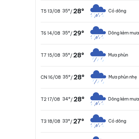
28°
35°
Có dông
T5 13/08
/
29°
35°
Dông kèm mưa
T6 14/08
/
28°
35°
Mưa phùn
T7 15/08
/
28°
35°
Mưa phùn nhẹ
CN 16/08
/
28°
34°
Dông kèm mưa
T2 17/08
/
27°
33°
Có dông
T3 18/08
/