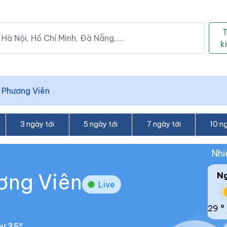
k
 Phương Viên
3 ngày tới
5 ngày tới
7 ngày tới
10 ng
Nhi
ương Viên
N
Live
29 °
ư 35°.