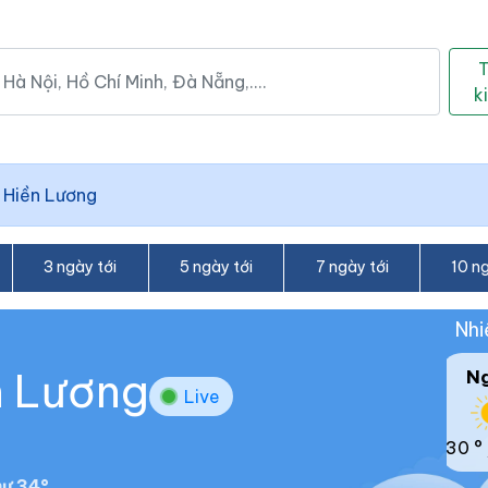
k
 Hiền Lương
3 ngày tới
5 ngày tới
7 ngày tới
10 ng
Nhi
n Lương
N
Live
30 °
ư 34°.