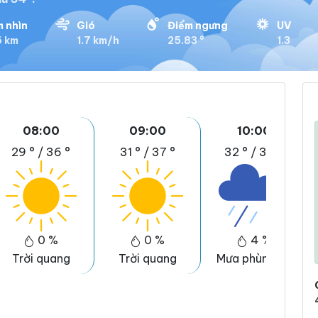
 nhìn
Gió
Điểm ngưng
UV
6 km
1.7 km/h
25.83 °
1.3
08:00
09:00
10:00
29 °
/
36 °
31 °
/
37 °
32 °
/
39 °
0 %
0 %
4 %
Trời quang
Trời quang
Mưa phùn nhẹ