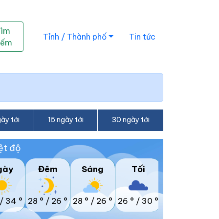
Tìm
Tỉnh / Thành phố
Tin tức
iếm
ày tới
15 ngày tới
30 ngày tới
ệt độ
gày
Đêm
Sáng
Tối
/
34 °
28 °
/
26 °
28 °
/
26 °
26 °
/
30 °