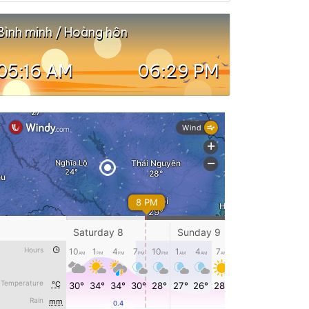
Bình minh / Hoàng hôn
05:16 AM
06:29 PM