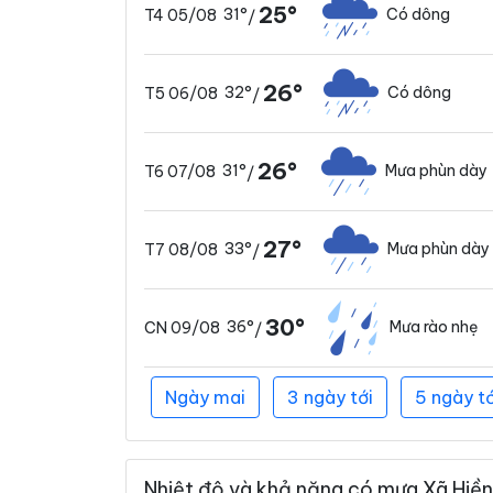
25°
31°
Có dông
T4 05/08
/
26°
32°
Có dông
T5 06/08
/
26°
31°
Mưa phùn dày
T6 07/08
/
27°
33°
Mưa phùn dày
T7 08/08
/
30°
36°
Mưa rào nhẹ
CN 09/08
/
Ngày mai
3 ngày tới
5 ngày tớ
Nhiệt độ và khả năng có mưa Xã Hiền