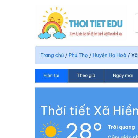
Trang chủ
/
Phú Thọ
/
Huyện Hạ Hoà
/
Xã
Hiện tại
Theo giờ
Ngày mai
Thời tiết Xã Hiề
28°
Trời quang
Cảm giác nh