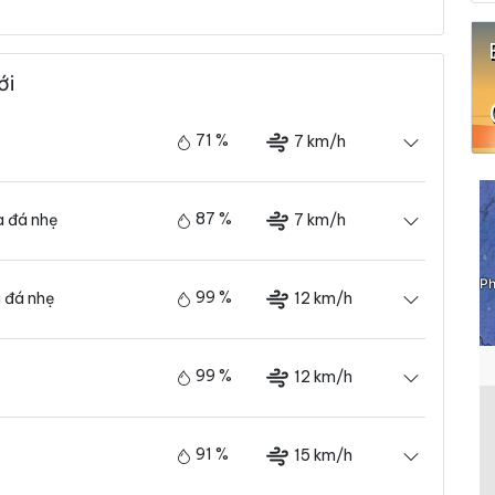
ới
71 %
7 km/h
87 %
7 km/h
 đá nhẹ
99 %
12 km/h
 đá nhẹ
99 %
12 km/h
91 %
15 km/h