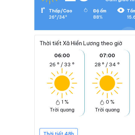
Thấp/Cao
Độ ẩm
Tầm
26°/34°
88%
15.
Thời tiết Xã Hiền Lương theo giờ
06:00
07:00
26 °
/
33 °
28 °
/
34 °
1 %
0 %
Trời quang
Trời quang
Thời tiết 48h