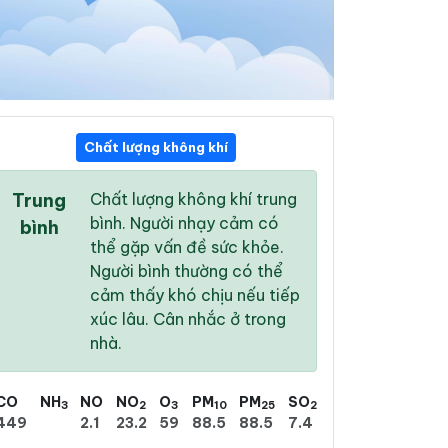
Chất lượng không khí
11:00
12:00
13:00
Trung
Chất lượng không khí trung
33 °
/
40 °
33 °
/
41 °
34 °
/
42 °
bình. Người nhạy cảm có
bình
thể gặp vấn đề sức khỏe.
Người bình thường có thể
cảm thấy khó chịu nếu tiếp
xúc lâu. Cân nhắc ở trong
18 %
37 %
53 %
nhà.
Mưa phùn nhẹ
Mưa phùn nhẹ
Mưa phùn nhẹ
CO
NH
NO
NO
O
PM
PM
SO
3
2
3
10
25
2
449
2.1
23.2
59
88.5
88.5
7.4