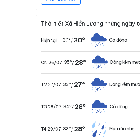
Thời tiết Xã Hiền Lương những ngày t
30°
37°
Có dông
Hiện tại
/
28°
35°
Dông kèm mưa
CN 26/07
/
27°
33°
Dông kèm mưa
T2 27/07
/
28°
34°
Có dông
T3 28/07
/
28°
33°
Mưa rào nhẹ
T4 29/07
/