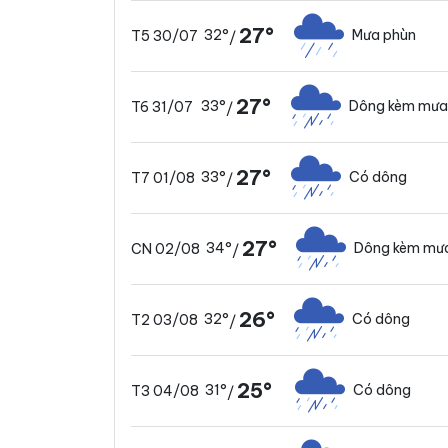
27°
32°
Mưa phùn
T5 30/07
/
27°
33°
Dông kèm mưa
T6 31/07
/
27°
33°
Có dông
T7 01/08
/
27°
34°
Dông kèm mưa
CN 02/08
/
26°
32°
Có dông
T2 03/08
/
25°
31°
Có dông
T3 04/08
/