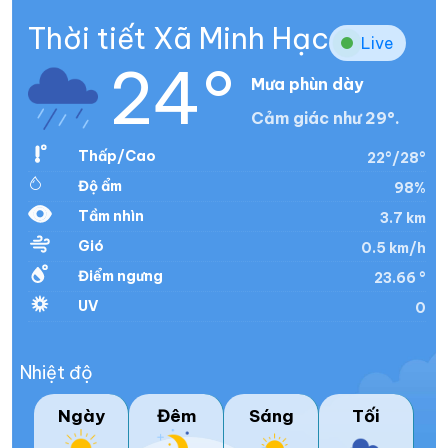
Thời tiết Xã Minh Hạc
Live
24°
Mưa phùn dày
Cảm giác như 29°.
Thấp/Cao
22°/28°
Độ ẩm
98%
Tầm nhìn
3.7 km
Gió
0.5 km/h
Điểm ngưng
23.66 °
UV
0
Nhiệt độ
Ngày
Đêm
Sáng
Tối