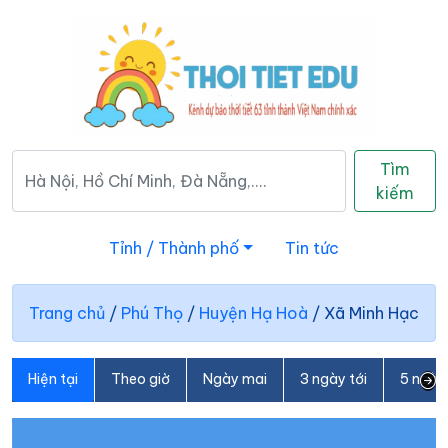
Tìm
kiếm
Tỉnh / Thành phố
Tin tức
Trang chủ
/
Phú Thọ
/
Huyện Hạ Hoà
/
Xã Minh Hạc
Hiện tại
Theo giờ
Ngày mai
3 ngày tới
5 ngày 