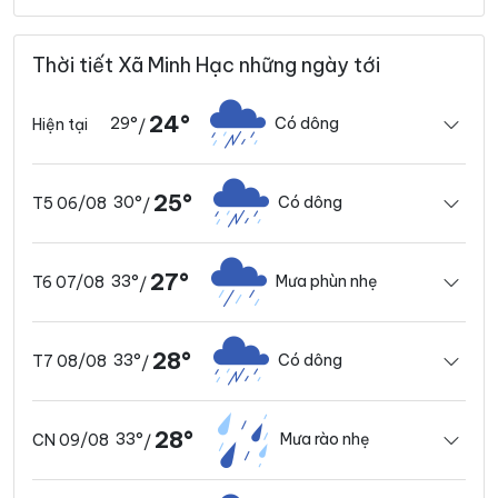
Thời tiết Xã Minh Hạc những ngày tới
24°
29°
Có dông
Hiện tại
/
25°
30°
Có dông
T5 06/08
/
27°
33°
Mưa phùn nhẹ
T6 07/08
/
28°
33°
Có dông
T7 08/08
/
28°
33°
Mưa rào nhẹ
CN 09/08
/