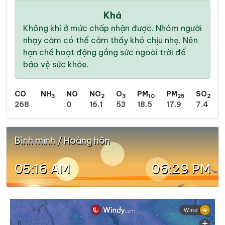
Khá
Không khí ở mức chấp nhận được. Nhóm người
nhạy cảm có thể cảm thấy khó chịu nhẹ. Nên
hạn chế hoạt động gắng sức ngoài trời để
bảo vệ sức khỏe.
CO
NH
NO
NO
O
PM
PM
SO
3
2
3
10
25
2
268
0
16.1
53
18.5
17.9
7.4
Bình minh / Hoàng hôn
05:16 AM
06:29 PM