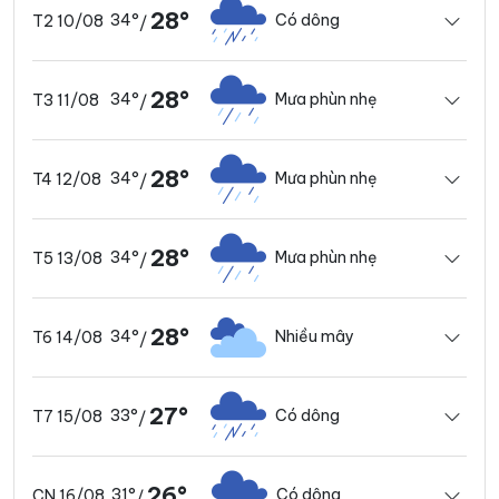
28°
34°
Có dông
T2 10/08
/
28°
34°
Mưa phùn nhẹ
T3 11/08
/
28°
34°
Mưa phùn nhẹ
T4 12/08
/
28°
34°
Mưa phùn nhẹ
T5 13/08
/
28°
34°
Nhiều mây
T6 14/08
/
27°
33°
Có dông
T7 15/08
/
26°
31°
Có dông
CN 16/08
/