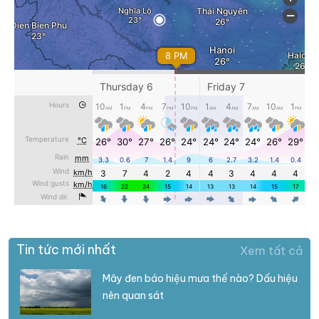
Tin tức mới nhất
Xem tất cả
Mây đen báo hiệu mưa thế nào? Dấu hiệu
nên quan sát