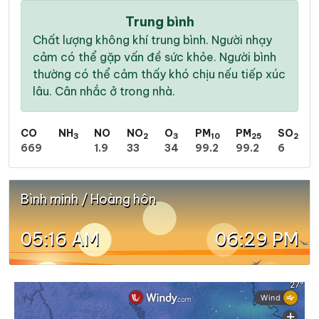
Trung bình
Chất lượng không khí trung bình. Người nhạy
cảm có thể gặp vấn đề sức khỏe. Người bình
thường có thể cảm thấy khó chịu nếu tiếp xúc
lâu. Cân nhắc ở trong nhà.
CO
NH
NO
NO
O
PM
PM
SO
3
2
3
10
25
2
669
1.9
33
34
99.2
99.2
6
Bình minh / Hoàng hôn
05:16 AM
06:29 PM