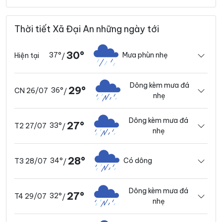
Thời tiết Xã Đại An những ngày tới
30°
37°
Mưa phùn nhẹ
Hiện tại
/
Dông kèm mưa đá
29°
36°
CN 26/07
/
nhẹ
Dông kèm mưa đá
27°
33°
T2 27/07
/
nhẹ
28°
34°
Có dông
T3 28/07
/
Dông kèm mưa đá
27°
32°
T4 29/07
/
nhẹ