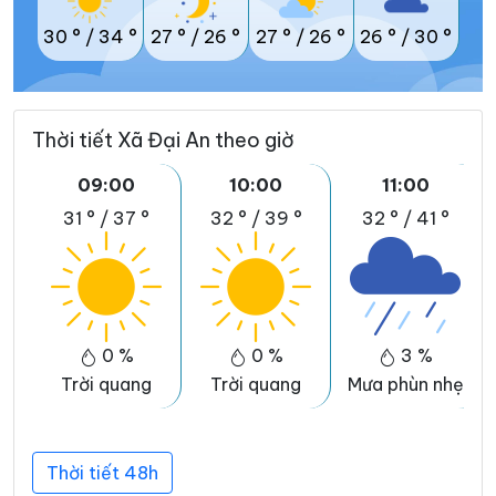
30 °
/
34 °
27 °
/
26 °
27 °
/
26 °
26 °
/
30 °
Thời tiết Xã Đại An theo giờ
09:00
10:00
11:00
31 °
/
37 °
32 °
/
39 °
32 °
/
41 °
0 %
0 %
3 %
Trời quang
Trời quang
Mưa phùn nhẹ
Thời tiết 48h