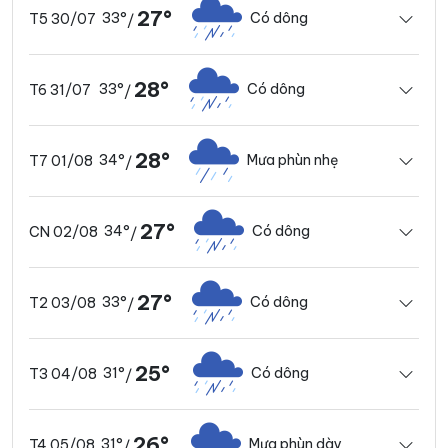
27°
33°
Có dông
T5 30/07
/
28°
33°
Có dông
T6 31/07
/
28°
34°
Mưa phùn nhẹ
T7 01/08
/
27°
34°
Có dông
CN 02/08
/
27°
33°
Có dông
T2 03/08
/
25°
31°
Có dông
T3 04/08
/
26°
31°
Mưa phùn dày
T4 05/08
/