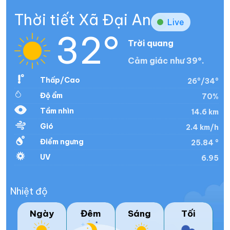
Thời tiết Xã Đại An
Live
32°
Trời quang
Cảm giác như 39°.
Thấp/Cao
26°/34°
Độ ẩm
70%
Tầm nhìn
14.6 km
Gió
2.4 km/h
Điểm ngưng
25.84 °
UV
6.95
Nhiệt độ
Ngày
Đêm
Sáng
Tối