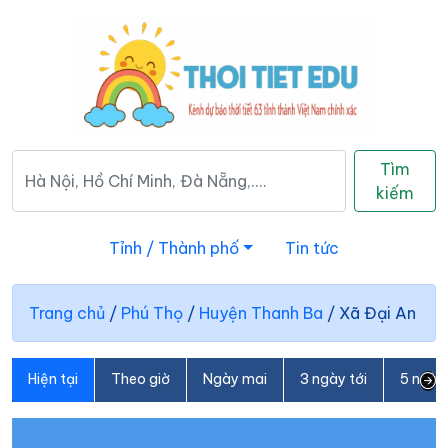
Tìm
kiếm
Tỉnh / Thành phố
Tin tức
Trang chủ
/
Phú Thọ
/
Huyện Thanh Ba
/
Xã Đại An
Hiện tại
Theo giờ
Ngày mai
3 ngày tới
5 ngày 