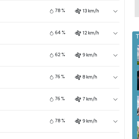
78 %
13 km/h
64 %
12 km/h
T
62 %
9 km/h
76 %
8 km/h
76 %
7 km/h
78 %
9 km/h