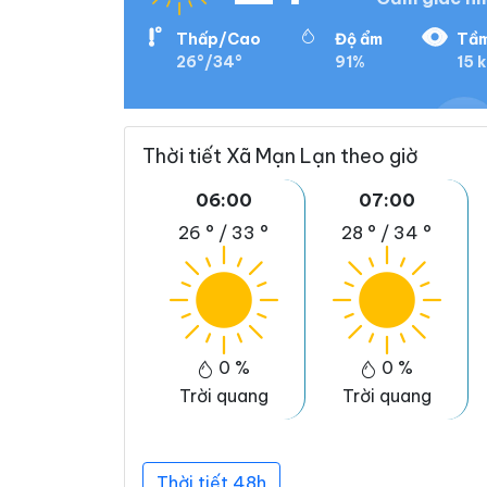
Thấp/Cao
Độ ẩm
Tầm
26°/34°
91%
15 
Thời tiết Xã Mạn Lạn theo giờ
06:00
07:00
26 °
/
33 °
28 °
/
34 °
0 %
0 %
Trời quang
Trời quang
Thời tiết 48h