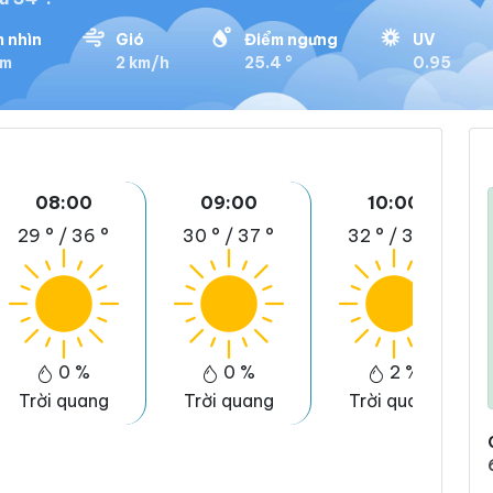
 nhìn
Gió
Điểm ngưng
UV
km
2 km/h
25.4 °
0.95
08:00
09:00
10:00
29 °
/
36 °
30 °
/
37 °
32 °
/
39 °
0 %
0 %
2 %
Trời quang
Trời quang
Trời quang