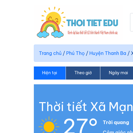
Trang chủ
/
Phú Thọ
/
Huyện Thanh Ba
/
Hiện tại
Theo giờ
Ngày mai
Thời tiết Xã Mạ
27°
Trời quang
Cảm giác nh