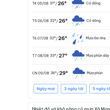
26°
31°
Có dông
T4 05/08
/
26°
32°
Có dông
T5 06/08
/
26°
32°
Mưa rào nhẹ
T6 07/08
/
27°
33°
Mưa phùn dày
T7 08/08
/
29°
36°
Mưa phùn
CN 09/08
/
Ngày mai
3 ngày tới
5 ngày tớ
Nhiệt độ và khả năng có mưa Xã Mạn 