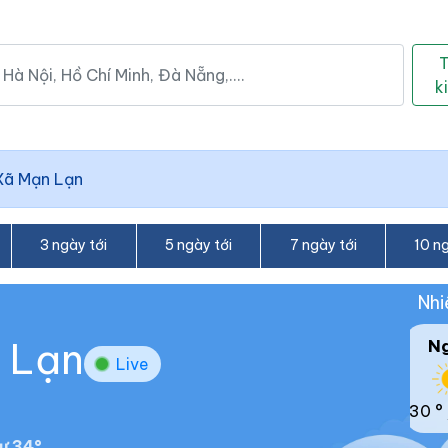
k
Xã Mạn Lạn
3 ngày tới
5 ngày tới
7 ngày tới
10 ng
Nhi
n Lạn
N
Live
30 °
ư 34°.