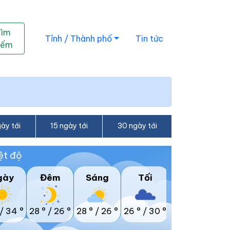
Tìm
Tỉnh / Thành phố
Tin tức
iếm
ày tới
15 ngày tới
30 ngày tới
ệt độ
gày
Đêm
Sáng
Tối
/
34 °
28 °
/
26 °
28 °
/
26 °
26 °
/
30 °