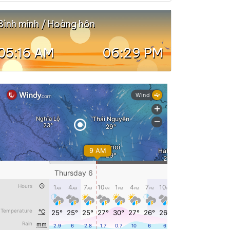
Bình minh / Hoàng hôn
05:16 AM
06:29 PM