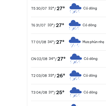
27°
32°
Có dông
T5 30/07
/
27°
33°
Có dông
T6 31/07
/
27°
34°
Mưa phùn nhẹ
T7 01/08
/
27°
34°
Có dông
CN 02/08
/
26°
33°
Có dông
T2 03/08
/
25°
31°
Có dông
T3 04/08
/