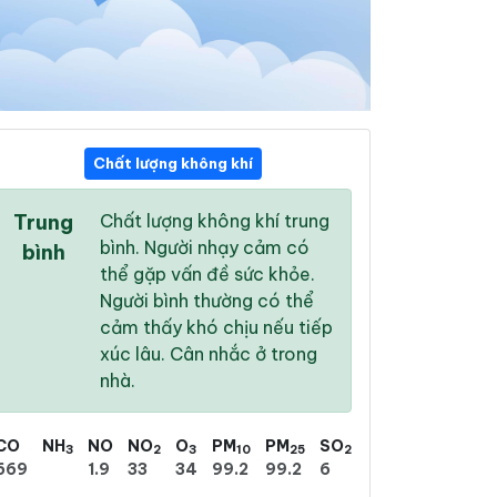
Chất lượng không khí
11:00
12:00
13:00
Trung
Chất lượng không khí trung
32 °
/
41 °
33 °
/
41 °
33 °
/
42 °
bình. Người nhạy cảm có
bình
thể gặp vấn đề sức khỏe.
Người bình thường có thể
cảm thấy khó chịu nếu tiếp
xúc lâu. Cân nhắc ở trong
6 %
10 %
14 %
nhà.
Trời quang
Trời quang
Trời quang
CO
NH
NO
NO
O
PM
PM
SO
3
2
3
10
25
2
669
1.9
33
34
99.2
99.2
6