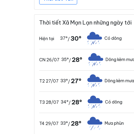
Thời tiết Xã Mạn Lạn những ngày tới
30°
37°
Có dông
Hiện tại
/
28°
35°
Dông kèm mưa
CN 26/07
/
27°
33°
Dông kèm mưa
T2 27/07
/
28°
34°
Có dông
T3 28/07
/
28°
33°
Mưa phùn
T4 29/07
/