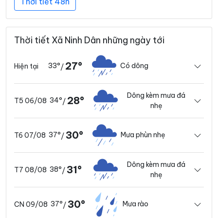
Thời tiết 48h
Thời tiết Xã Ninh Dân những ngày tới
27°
33°
Có dông
Hiện tại
/
Dông kèm mưa đá
28°
34°
T5 06/08
/
nhẹ
30°
37°
Mưa phùn nhẹ
T6 07/08
/
Dông kèm mưa đá
31°
38°
T7 08/08
/
nhẹ
30°
37°
Mưa rào
CN 09/08
/