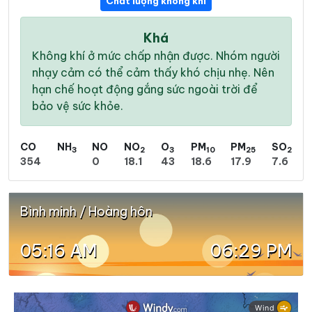
Chất lượng không khí
Khá
Không khí ở mức chấp nhận được. Nhóm người
nhạy cảm có thể cảm thấy khó chịu nhẹ. Nên
hạn chế hoạt động gắng sức ngoài trời để
bảo vệ sức khỏe.
CO
NH
NO
NO
O
PM
PM
SO
3
2
3
10
25
2
354
0
18.1
43
18.6
17.9
7.6
Bình minh / Hoàng hôn
05:16 AM
06:29 PM