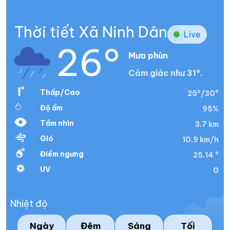
Thời tiết Xã Ninh Dân
Live
26°
Mưa phùn
Cảm giác như 31°.
Thấp/Cao
25°/30°
Độ ẩm
95%
Tầm nhìn
3.7 km
Gió
10.9 km/h
Điểm ngưng
25.14 °
UV
0
Nhiệt độ
Ngày
Đêm
Sáng
Tối