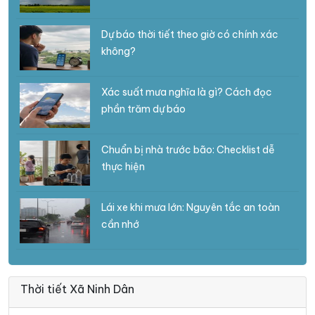
Dự báo thời tiết theo giờ có chính xác
không?
Xác suất mưa nghĩa là gì? Cách đọc
phần trăm dự báo
Chuẩn bị nhà trước bão: Checklist dễ
thực hiện
Lái xe khi mưa lớn: Nguyên tắc an toàn
cần nhớ
Thời tiết Xã Ninh Dân