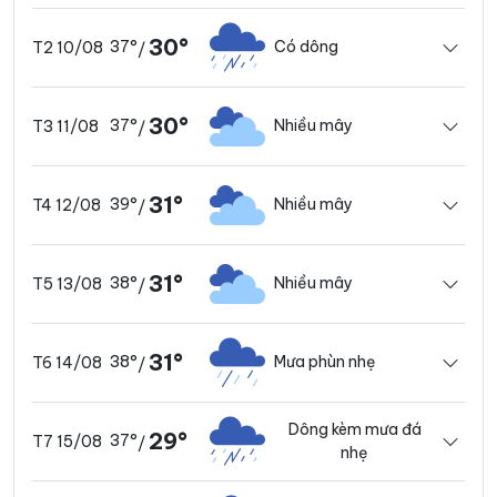
30°
37°
Có dông
T2 10/08
/
30°
37°
Nhiều mây
T3 11/08
/
31°
39°
Nhiều mây
T4 12/08
/
31°
38°
Nhiều mây
T5 13/08
/
31°
38°
Mưa phùn nhẹ
T6 14/08
/
Dông kèm mưa đá
29°
37°
T7 15/08
/
nhẹ