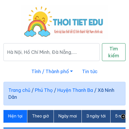
Tìm
kiếm
Tỉnh / Thành phố
Tin tức
Trang chủ
/
Phú Thọ
/
Huyện Thanh Ba
/
Xã Ninh
Dân
Hiện tại
Theo giờ
Ngày mai
3 ngày tới
5 ngày 