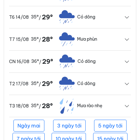
29°
35°
Có dông
T6 14/08
/
28°
35°
Mưa phùn
T7 15/08
/
29°
36°
Có dông
CN 16/08
/
29°
35°
Có dông
T2 17/08
/
28°
35°
Mưa rào nhẹ
T3 18/08
/
Ngày mai
3 ngày tới
5 ngày tới
7 ngày tới
10 ngày tới
15 ngày tới