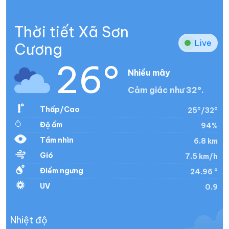
Thời tiết Xã Sơn
Live
Cương
26°
Nhiều mây
Cảm giác như 32°.
Thấp/Cao
25°/32°
Độ ẩm
94%
Tầm nhìn
6.8 km
Gió
7.5 km/h
Điểm ngưng
24.96 °
UV
0.9
Nhiệt độ