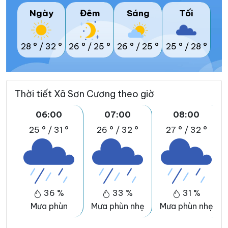
Ngày
Đêm
Sáng
Tối
28 °
/
32 °
26 °
/
25 °
26 °
/
25 °
25 °
/
28 °
Thời tiết Xã Sơn Cương theo giờ
06:00
07:00
08:00
25 °
/
31 °
26 °
/
32 °
27 °
/
32 °
36 %
33 %
31 %
Mưa phùn
Mưa phùn nhẹ
Mưa phùn nhẹ