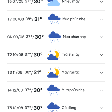
30°
37°
Nhiều mây
T6 07/08
/
31°
38°
Mưa phùn nhẹ
T7 08/08
/
30°
37°
Mưa phùn nhẹ
CN 09/08
/
30°
37°
Trời ít mây
T2 10/08
/
31°
38°
Mây rải rác
T3 11/08
/
30°
37°
Mưa phùn nhẹ
T4 12/08
/
30°
37°
Có dông
T5 13/08
/