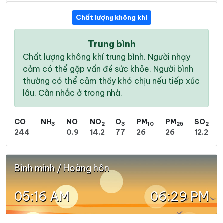
Chất lượng không khí
Trung bình
Chất lượng không khí trung bình. Người nhạy
cảm có thể gặp vấn đề sức khỏe. Người bình
thường có thể cảm thấy khó chịu nếu tiếp xúc
lâu. Cân nhắc ở trong nhà.
CO
NH
NO
NO
O
PM
PM
SO
3
2
3
10
25
2
244
0.9
14.2
77
26
26
12.2
Bình minh / Hoàng hôn
05:16 AM
06:29 PM