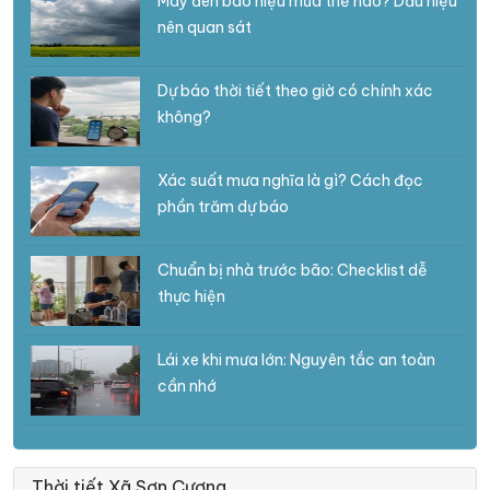
Mây đen báo hiệu mưa thế nào? Dấu hiệu
nên quan sát
Dự báo thời tiết theo giờ có chính xác
không?
Xác suất mưa nghĩa là gì? Cách đọc
phần trăm dự báo
Chuẩn bị nhà trước bão: Checklist dễ
thực hiện
Lái xe khi mưa lớn: Nguyên tắc an toàn
cần nhớ
Thời tiết Xã Sơn Cương