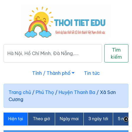
Tìm
kiếm
Tỉnh / Thành phố
Tin tức
Trang chủ
/
Phú Thọ
/
Huyện Thanh Ba
/
Xã Sơn
Cương
Hiện tại
Theo giờ
Ngày mai
3 ngày tới
5 ngày 